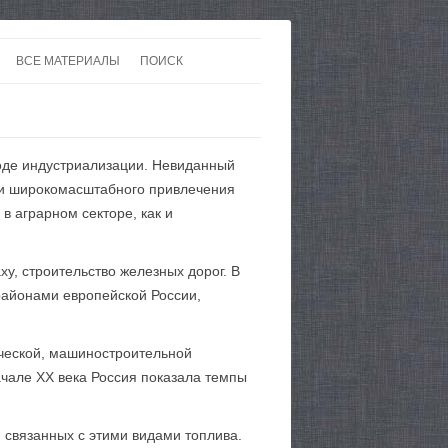
ВСЕ МАТЕРИАЛЫ
ПОИСК
 В 20-30 ГОДЫ ХХ ВЕКА
ЛИТЕРАТУРА
 ДО ВТОРОЙ МИРОВОЙ
ЕВРОПА
оде индустриализации. Невиданный
НЫ
КАРТЫ
а и широкомасштабного привлечения
в аграрном секторе, как и
, строительство железных дорог. В
районами европейской России,
ческой, машиностроительной
чале XX века Россия показала темпы
 связанных с этими видами топлива.