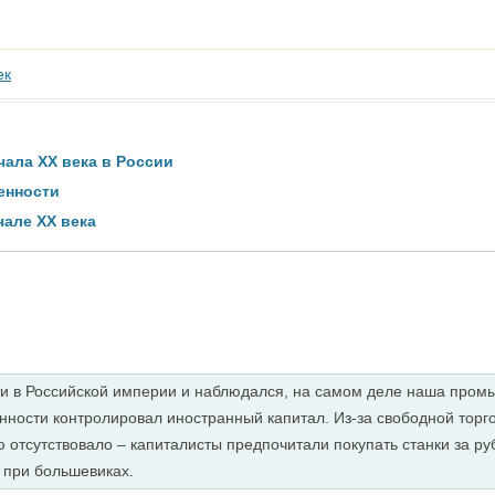
ек
чала XX века в России
енности
чале ХХ века
ти в Российской империи и наблюдался, на самом деле наша про
ости контролировал иностранный капитал. Из-за свободной торго
ю отсутствовало – капиталисты предпочитали покупать станки за р
 при большевиках.