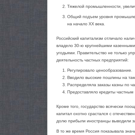
Тяжелой промышленности, увелич
Общий подъем уровня промышленн
на начало XX века.
Российский капитализм отличало нали
владело 30-ю крупнейшими казенными 
угодьями. Правительство не только уп
деятельность частных предприятий:
Регулировало ценообразование.
Вводило высокие пошлины на та
Распределяла заказы казны по ч
Предоставляло кредиты частным 
Кроме того, государство всячески по
капитал охотно срастался с отечестве
долю прибыли иностранцы выводили з
В то же время Россия показывала знач