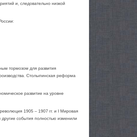
иятий и, следовательно низкой
России:
вным тормозом для развития
производства. Столыпинская реформа
номическое развитие на уровне
революция 1905 – 1907 гг. и I Мировая
и другие события полностью изменили