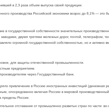
ившей в 2,3 раза объем выпуска своей продукции.
ого производства Российской экономики возрос до 8,1% — это б
чие в государственной собственности значительных производствен
заводами, двумя третями железных дорог, почтой, телеграфом, т
равляло огромной государственной собственностью, но и активно 
можне, для защиты отечественной промышленности.
астным предприятиям.
производителям через Государственный банк.
ощряло привлечение в Россию иностранных инвестиций (денежная р
нным, опосредованно включая Россию в мировой производственный
а пределы России.
ительное отставание от промышленно развитых стран по части: во