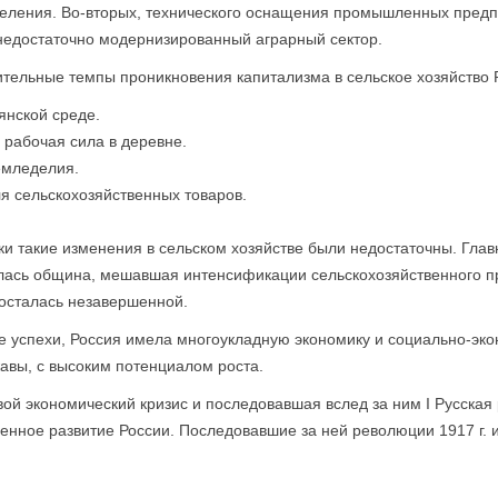
ления. Во-вторых, технического оснащения промышленных предпр
 недостаточно модернизированный аграрный сектор.
ительные темпы проникновения капитализма в сельское хозяйство 
янской среде.
 рабочая сила в деревне.
емледелия.
я сельскохозяйственных товаров.
ки такие изменения в сельском хозяйстве были недостаточны. Гла
алась община, мешавшая интенсификации сельскохозяйственного 
осталась незавершенной.
е успехи, Россия имела многоукладную экономику и социально-эко
авы, с высоким потенциалом роста.
ой экономический кризис и последовавшая вслед за ним I Русская 
нное развитие России. Последовавшие за ней революции 1917 г. 