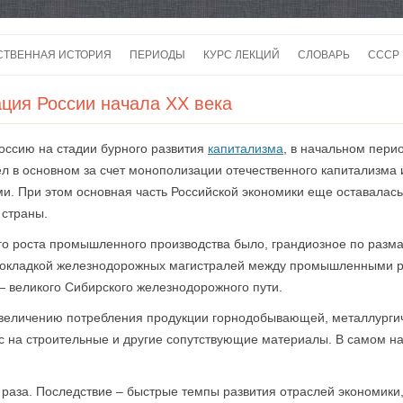
Перейти
к
СТВЕННАЯ ИСТОРИЯ
ПЕРИОДЫ
КУРС ЛЕКЦИЙ
СЛОВАРЬ
СССР
содержимому
СССР
ция России начала XX века
СССР
Россию на стадии бурного развития
капитализма
, в начальном пери
ВОЙ
шел в основном за счет монополизации отечественного капитализм
и. При этом основная часть Российской экономики еще оставалась 
страны.
 роста промышленного производства было, грандиозное по размаху
 прокладкой железнодорожных магистралей между промышленными 
— великого Сибирского железнодорожного пути.
величению потребления продукции горнодобывающей, металлурги
 на строительные и другие сопутствующие материалы. В самом на
 раза. Последствие – быстрые темпы развития отраслей экономики,