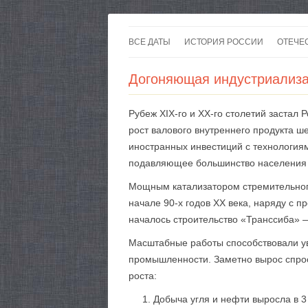
ВСЕ ДАТЫ
ИСТОРИЯ РОССИИ
ОТЕЧЕ
Догоняющая индустриализа
Рубеж XIX-го и XX-го столетий застал 
рост валового внутреннего продукта 
иностранных инвестиций с технологиям
подавляющее большинство населения 
Мощным катализатором стремительного
начале 90-х годов XX века, наряду с
началось строительство «Транссиба» 
Масштабные работы способствовали у
промышленности. Заметно вырос спрос
роста:
Добыча угля и нефти выросла в 3