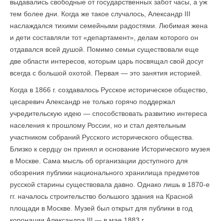
выдавались свободные от государственных забот часы, а уж
тем более дни. Когда же такое случалось, Александр III
наслаждался тихими семейными радостями. Любимая жена
и дети составляли тот «департамент», делам которого он
отдавался всей душой. Помимо семьи существовали еще
две области интересов, которым царь посвящал свой досуг
всегда с большой охотой. Первая — это занятия историей.
Когда в 1866 г. создавалось Русское исто­рическое общество,
цесаревич Александр не только горячо поддержал
учредительскую идею — способствовать развитию интереса
населения к прошлому России, но и стал деятельным
участником собраний Русского исторического общества.
Близко к сердцу он принял и основание Исторического музея
в Москве. Сама мысль об организации доступного для
обозрения публики национального хранилища предметов
русской старины существовала давно. Однако лишь в 1870-е
гг. началось строительство большого здания на Красной
площади в Москве. Музей был открыт для публики в год
коронации Александра III — в мае 1883 г.