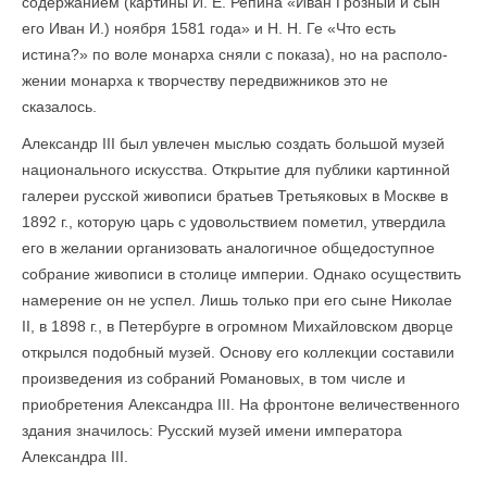
содержанием (картины И. Е. Репина «Иван Грозный и сын
его Иван И.) ноября 1581 года» и Н. Н. Ге «Что есть
истина?» по воле монарха сняли с показа), но на располо­
жении монарха к творчеству передвижников это не
сказалось.
Александр III был увлечен мыслью создать большой музей
национального искусства. Откры­тие для публики картинной
галереи русской живописи братьев Третьяковых в Москве в
1892 г., которую царь с удовольствием пометил, утвердила
его в желании организовать аналогичное общедоступное
собрание живописи в столице империи. Однако осуществить
намерение он не успел. Лишь только при его сыне Николае
II, в 1898 г., в Петербурге в огромном Михайловском дворце
открылся подобный музей. Основу его коллекции составили
произведения из собраний Романовых, в том числе и
приобретения Александра III. На фронтоне величественного
здания значилось: Русский музей имени императора
Александра III.