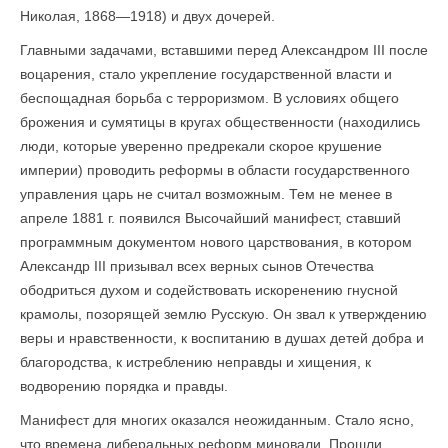
Николая, 1868—1918) и двух дочерей.
Главными задачами, вставшими перед Александром III после
воцарения, стало укрепление государственной власти и
беспощадная борьба с терроризмом. В условиях общего
брожения и сумятицы в кругах общественности (находились
люди, которые уверенно предрекали скорое крушение
империи) проводить реформы в области государственного
управления царь не считал возможным. Тем не менее в
апреле 1881 г. появился Высочайший манифест, ставший
программным документом нового царствования, в котором
Александр III призывал всех верных сынов Отечества
ободриться духом и содействовать искоренению гнусной
крамолы, позорящей землю Русскую. Он звал к утверждению
веры и нравственности, к воспитанию в душах детей добра и
благородства, к истреблению неправды и хищения, к
водворению порядка и правды.
Манифест для многих оказался неожиданным. Стало ясно,
что времена либеральных реформ миновали. Прошли