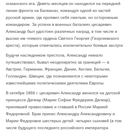
османского ига. Девять месяцев он находился на передней
линии фронта на Балканах, командуя одной из частей
русской армии, где проявил себя смелым, но осторожным
командиром. За успехи в военных баталиях цесаревич
Александр был удостоен различных наград, в том числе и
высоко им чтимого ордена Святого Георгия (Георгиевского
креста), которым отмечались исключительно боевые заслуги.
Будучи наследником престола, Александр немало
путешествовал, бывал неоднократно за границей — в
Австрии, Германии, Франции, Дании, Англии, Бельгии,
Голландии, Швеции, где познакомился с некоторыми
известнейшими политическими деятелями Европы.
В октябре 1866 г. цесаревич Александр женился на датской
принцессе Дагмар (Марии Софии Фредерике Дагмар),
принявшей православие и ставшей в России Марией
Федоровной. Брак принес Александру Александровичу и
Марии Федоровне шестерых детей: четырех сыновей (в том
числе будущего последнего российского императора