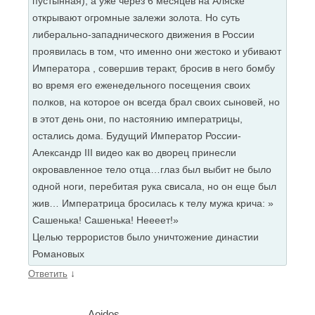
пустынная), а уже через 6 месяцев на Аляске
открывают огромные залежи золота. Но суть
либерально-западнического движения в России
проявилась в том, что именно они жестоко и убивают
Императора , совершив теракт, бросив в него бомбу
во время его еженедельного посещения своих
полков, на которое он всегда брал своих сыновей, но
в этот день они, по настоянию императрицы,
остались дома. Будущий Император России-
Александр III видео как во дворец принесли
окровавленное тело отца…глаз был выбит не было
одной ноги, перебитая рука свисала, но он еще был
жив… Императрица бросилась к телу мужа крича: »
Сашенька! Сашенька! Неееет!»
Целью террористов было уничтожение династии
Романовых
↓
Ответить
Aoidos