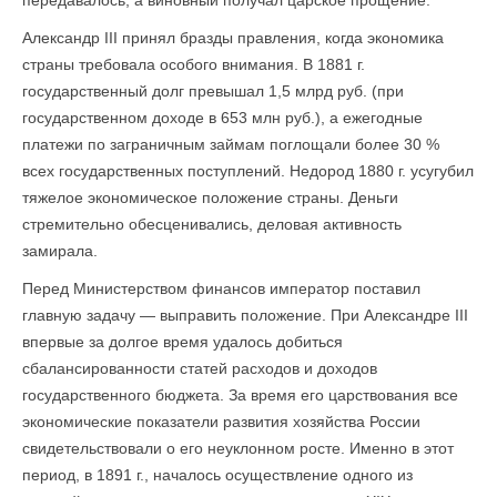
передавалось, а виновный получал царское прощение.
Александр III принял бразды правления, когда экономика
страны требовала особого внимания. В 1881 г.
государственный долг превышал 1,5 млрд руб. (при
государственном доходе в 653 млн руб.), а ежегодные
платежи по заграничным займам поглощали более 30 %
всех государственных поступлений. Недород 1880 г. усугубил
тяжелое экономическое положение страны. Деньги
стремительно обесценивались, деловая активность
замирала.
Перед Министерством финансов император поставил
главную задачу — выправить положение. При Александре III
впервые за долгое время удалось добиться
сбалансированности статей расходов и доходов
государственного бюджета. За время его царствования все
экономические показатели развития хозяйства России
свидетельствовали о его неуклонном росте. Именно в этот
период, в 1891 г., началось осуществление одного из