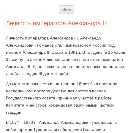
Перейти
Меню
к
содержимому
Личность императора Александра III
Личность императора Александра III. Александр
Александрович Романов стал императором России под
именем Александра III 1 марта 1881 г. В тот день, в 15 часов
35 ми-пут, в Зимнем дворце скончался его отец, император
Александр II. День восшествия на престол навсегда остался
для Александра III днем скорби.
До момента восшествия на трон он 16 лет был престоло­
наследником: полтора десятка лет состоял членом
Государственного совета, принимал участие в работе
Комитета министров, командовал различными частями
гвардии.
В 1877—1878 гг. Александр Александрович участвовал в
войне против Турции за освобождение Болгарии от