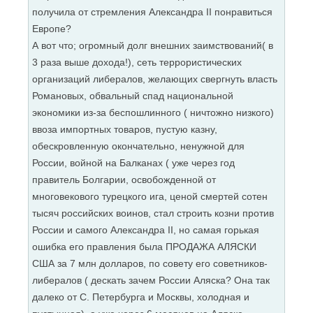
получила от стремления Александра II понравиться
Европе?
А вот что; огромный долг внешних заимствований( в
3 раза выше дохода!), сеть террористических
организаций либералов, желающих свергнуть власть
Романовых, обвальный спад национальной
экономики из-за беспошлинного ( ничтожно низкого)
ввоза импортных товаров, пустую казну,
обескровленную окончательно, ненужной для
России, войной на Балканах ( уже через год
правитель Болгарии, освобожденной от
многовекового турецкого ига, ценой смертей сотен
тысяч российских воинов, стал строить козни против
России и самого Александра II, но самая горькая
ошибка его правления была ПРОДАЖА АЛЯСКИ
США за 7 млн долларов, по совету его советников-
либералов ( дескать зачем России Аляска? Она так
далеко от С. Петербурга и Москвы, холодная и