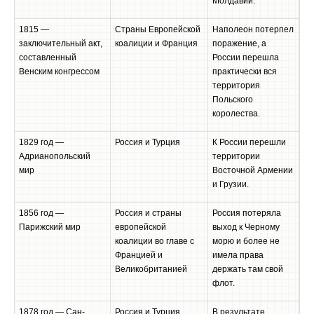
Молдавии.
1815 —
Страны Европейской
Наполеон потерпел
заключительный акт,
коалиции и Франция
поражение, а
составленный
России перешла
Венским конгрессом
практически вся
территория
Польского
королества.
1829 год —
Россия и Турция
К России перешли
Адрианопольский
территории
мир
Восточной Армении
и Грузии.
1856 год —
Россия и страны
Россия потеряла
Парижский мир
европейской
выход к Черному
коалиции во главе с
морю и более не
Францией и
имела права
Великобританией
держать там свой
флот.
1878 год — Сан-
Россия и Турция
В результате