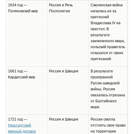
1634 год —
Россия и Речь
Смоленская война
Поляновский мир
Посполитая
началась из-за
претензий
Владислава IV на
престол. В
результате
заключенного мира,
польский правитель
отказался от своих
притязаний.
1661 год —
Россия и Швеция
В результате
Кардисский мир
проигранной
Русско-шведской
войны, Россия
оказалась отрезана
от Балтийского
моря.
1721 год —
Россия и Швеция
Россия смогла
Ништадтский
отстоять свое право
мирный договор
на территории