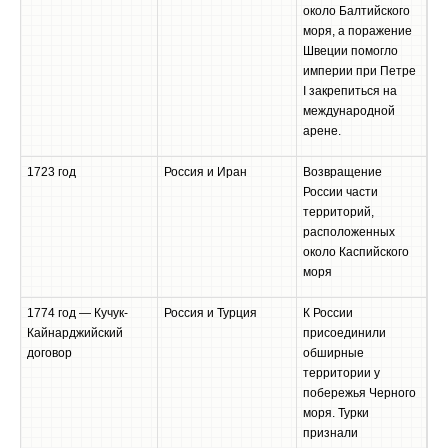
около Балтийского
моря, а поражение
Швеции помогло
империи при Петре
I закрепиться на
международной
арене.
1723 год
Россия и Иран
Возвращение
России части
территорий,
расположенных
около Каспийского
моря
1774 год — Кучук-
Россия и Турция
К России
Кайнарджийский
присоединили
договор
обширные
территории у
побережья Черного
моря. Турки
признали