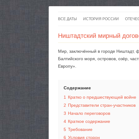
ВСЕ ДАТЫ
ИСТОРИЯ РОССИИ
ОТЕЧЕ
Ништадтский мирный догов
Мир, заключённый в городе Ништадт,
Балтийского моря, островов, озёр, ча
Европу».
Содержание
1
Кратко о предшествующей войне
2
Представители стран-участников
3
Начало переговоров
4
Краткое содержание
5
Требование
6
Условия сторон