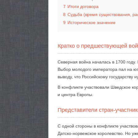
7
Итоги договора
8
Судьба (время существования, ра
9
Историческое значение
Кратко о предшествующей во
Северная война началась в 1700 году.
Выбор молодого императора пал на юг 
выводу, что Российскому государству н
В конфликте участвовали Шведское кор
и центра Европы.
Представители стран-участни
С одной стороны в конфликте участво
Датско-норвежское королевство. Но у