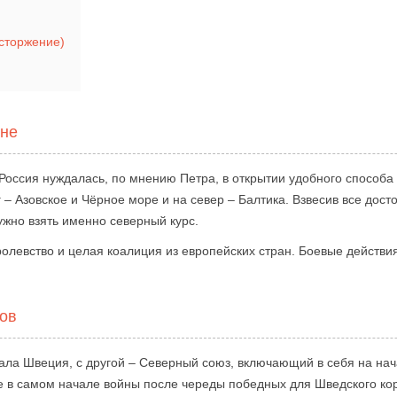
сторжение)
йне
 Россия нуждалась, по мнению Петра, в открытии удобного способа
– Азовское и Чёрное море и на север – Балтика. Взвесив все досто
ужно взять именно северный курс.
олевство и целая коалиция из европейских стран. Боевые действия
ков
вала Швеция, с другой – Северный союз, включающий в себя на на
же в самом начале войны после череды победных для Шведского ко