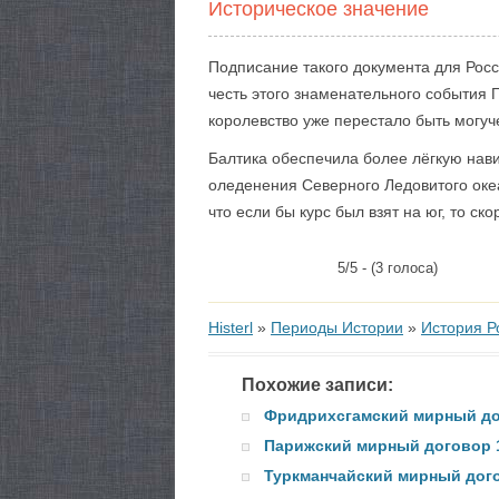
Историческое значение
Подписание такого документа для Росс
честь этого знаменательного события
королевство уже перестало быть могу
Балтика обеспечила более лёгкую навиг
оледенения Северного Ледовитого оке
что если бы курс был взят на юг, то с
5/5 - (3 голоса)
Histerl
»
Периоды Истории
»
История Р
Похожие записи:
Фридрихсгамский мирный до
Парижский мирный договор 
Туркманчайский мирный дого