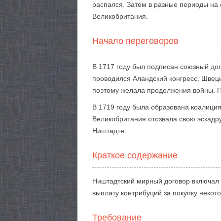
распался. Затем в разные периоды на 
Великобритания.
Начало переговоров
В 1717 году был подписан союзный дог
проводился Аландский конгресс. Швеци
поэтому желала продолжения войны. П
В 1719 году была образована коалиция
Великобритания отозвала свою эскадр
Ништадте.
Краткое содержание
Ништадтский мирный договор включал п
выплату контрибуций за покупку некот
Требование