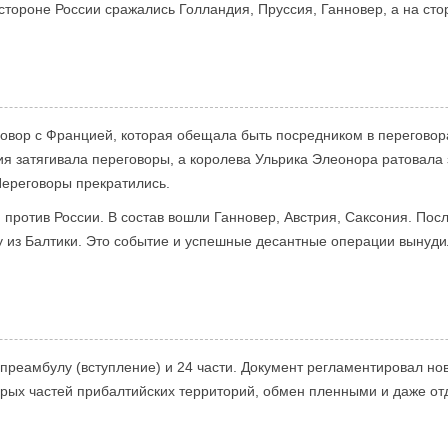
стороне России сражались Голландия, Пруссия, Ганновер, а на сто
овор с Францией, которая обещала быть посредником в переговора
я затягивала переговоры, а королева Ульрика Элеонора ратовала 
ереговоры прекратились.
 против России. В состав вошли Ганновер, Австрия, Саксония. Пос
у из Балтики. Это событие и успешные десантные операции вынуди
реамбулу (вступление) и 24 части. Документ регламентировал нов
орых частей прибалтийских территорий, обмен пленными и даже о