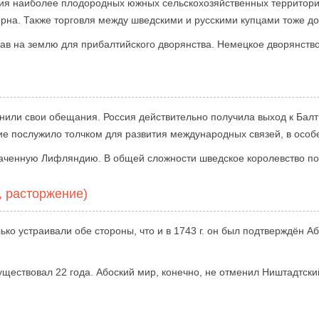
ния наиболее плодородных южных сельскохозяйственных территори
ерна. Также торговля между шведскими и русскими купцами тоже д
в на землю для прибалтийского дворянства. Немецкое дворянство 
нили свои обещания. Россия действительно получила выход к Балт
е послужило толчком для развития международных связей, в особе
ваченную Лифляндию. В общей сложности шведское королевство пол
, расторжение)
ко устраивали обе стороны, что и в 1743 г. он был подтверждён Аб
ествовал 22 года. Абоский мир, конечно, не отменил Ништадтский