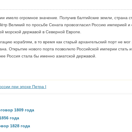
ии имело огромное значение. Получив балтийские земли, страна с
 Пётр Великий по просьбе Сената провозгласил Россию империей и
чей морской державой в Северной Европе.
ацию кораблям, в то время как старый архангельский порт не мог 
ана. Открытие нового порта позволило Российской империи стать 
корее Россия стала бы именно азиатской державой.
оссии при эпохе Петра I
говор 1809 года
1856 года
вор 1828 года