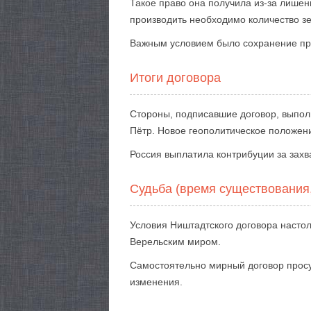
Такое право она получила из-за лише
производить необходимо количество з
Важным условием было сохранение пра
Итоги договора
Стороны, подписавшие договор, выпол
Пётр. Новое геополитическое положени
Россия выплатила контрибуции за зах
Судьба (время существования
Условия Ништадтского договора настоль
Верельским миром.
Самостоятельно мирный договор просущ
изменения.