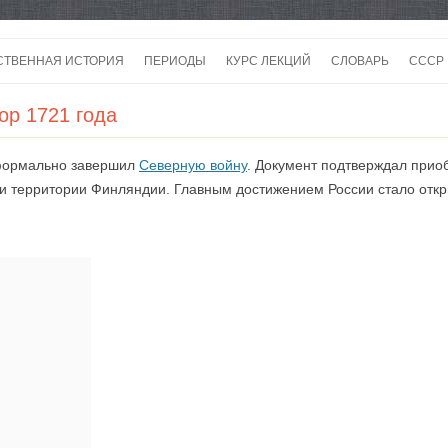
Перейти
к
СТВЕННАЯ ИСТОРИЯ
ПЕРИОДЫ
КУРС ЛЕКЦИЙ
СЛОВАРЬ
СССР
содержимому
СССР
ор 1721 года
СССР
 формально завершил
Северную войну
. Документ подтверждал прио
ВОЙ
сти территории Финляндии. Главным достижением России стало откр