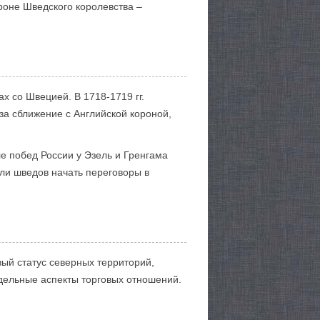
роне Шведского королевства –
х со Швецией. В 1718-1719 гг.
за сближение с Английской короной,
ле побед России у Эзель и Гренгама
ли шведов начать переговоры в
ый статус северных территорий,
тдельные аспекты торговых отношений.