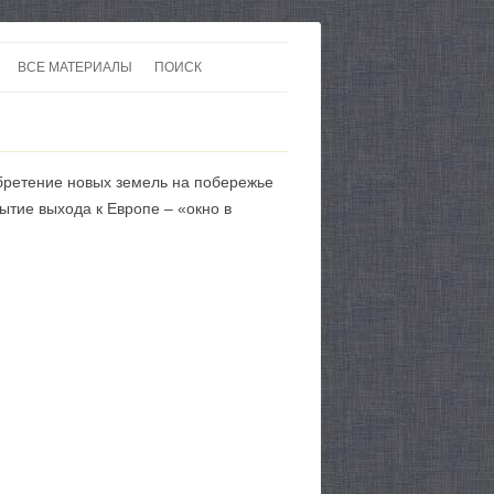
ВСЕ МАТЕРИАЛЫ
ПОИСК
 В 20-30 ГОДЫ ХХ ВЕКА
ЛИТЕРАТУРА
 ДО ВТОРОЙ МИРОВОЙ
ЕВРОПА
бретение новых земель на побережье
НЫ
КАРТЫ
ытие выхода к Европе – «окно в