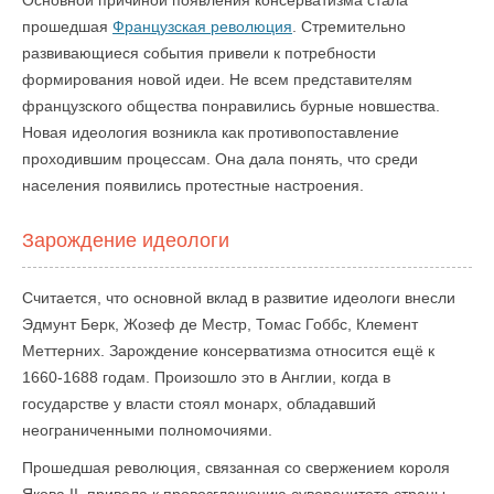
Основной причиной появления консерватизма стала
прошедшая
Французская революция
. Стремительно
развивающиеся события привели к потребности
формирования новой идеи. Не всем представителям
французского общества понравились бурные новшества.
Новая идеология возникла как противопоставление
проходившим процессам. Она дала понять, что среди
населения появились протестные настроения.
Зарождение идеологи
Считается, что основной вклад в развитие идеологи внесли
Эдмунт Берк, Жозеф де Местр, Томас Гоббс, Клемент
Меттерних. Зарождение консерватизма относится ещё к
1660-1688 годам. Произошло это в Англии, когда в
государстве у власти стоял монарх, обладавший
неограниченными полномочиями.
Прошедшая революция, связанная со свержением короля