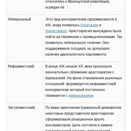
относились к Французской революции,
осуждая её.
Либеральный
Этот вид консерватизма сформировался в
XIX, когда появилась
буржуазия
и
пролетариат
. Аристократия вынуждена была
пойти на сближение с промышленниками. Так
появилось либеральное течение. Оно
поддерживало государя, но допускало
наличие двухпалатного парламента.
Реформистский
В конце XIX начале XX века произошло
окончательно сближение аристократии с
буржуазией. На фоне становления рыночных
отношений. формируется реформистский
консерватизм, который постепенно
сближается с
либерализмом
.
Экстремистский
По мере укрепления буржуазной демократии
некоторые представители аристократии
сформировали реакционное крыло
консерваторов. Цель состояла в замене