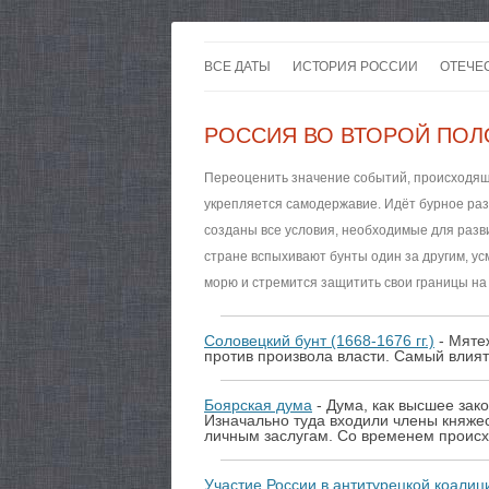
ВСЕ ДАТЫ
ИСТОРИЯ РОССИИ
ОТЕЧЕ
РОССИЯ ВО ВТОРОЙ ПОЛО
Переоценить значение событий, происходящи
укрепляется самодержавие. Идёт бурное раз
созданы все условия, необходимые для разв
стране вспыхивают бунты один за другим, ус
морю и стремится защитить свои границы на 
Соловецкий бунт (1668-1676 гг.)
- Мяте
против произвола власти. Самый влия
Боярская дума
- Дума, как высшее зак
Изначально туда входили члены княже
личным заслугам. Со временем происх
Участие России в антитурецкой коалиц