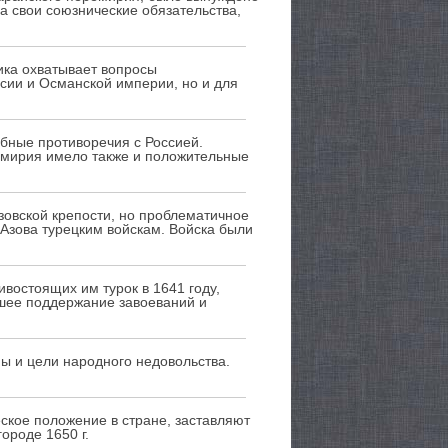
а свои союзнические обязательства,
ика охватывает вопросы
ссии и Османской империи, но и для
бные противоречия с Россией.
ремирия имело также и положительные
овской крепости, но проблематичное
 Азова турецким войскам. Войска были
востоящих им турок в 1641 году,
йшее поддержание завоеваний и
ы и цели народного недовольства.
ское положение в стране, заставляют
ороде 1650 г.