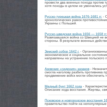
провести два военных похода против т
хотя походы в целом не увенчались ус
Русско-турецкая война 1676-1681 гг.
- 
хронологических рамок противостояния
Украины с Польшей.
Русско-шведская война 1656 — 1658 гг.
Развязавшаяся война со Швецией не в
стороны. В результате военных действ
Земский собор 1642 г.
- Организованны
экономическое и социальное состояние
направлены на устранение польского г
Азовские «сидения» казаков
- Незначит
смогла наголову разбить противника п
продвижение войск могли обеспечить 
Медный бунт 1662 года
- Характеристи
Описание хода восстания. Жертвы, свя
Псковское и новгородское восстания 16
правительство пойти на непопулярные 