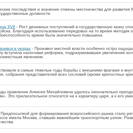
еские последствия и значение отмены местничества для развития 
сударственные должности.
ине XVII
- Рост денежных поступлений в государственную казну сп
войска. Благодаря использованию передовых на то время методик 
боеспособность армии была значительно повышена.
воевод в уездах
- Произвол местной власти особенно остро ощущ
лу вступила налоговая реформа, подразумевавшая увеличение коли
овсеместным явлением.
ствовали в самые тяжелые годы борьбы с внешними врагами и вну
я, собрания представителей всех сословий (кроме крепостных кре
оды правления Алексея Михайловича удалось окончательно преодо
. Это прилагательное относится не к характеру царя, а к его ум
 Предпосылкой для формирования всероссийского рынка стало рег
ессе имела Москва, ставшая важнейшим транспортным узлом. Разв
чества.