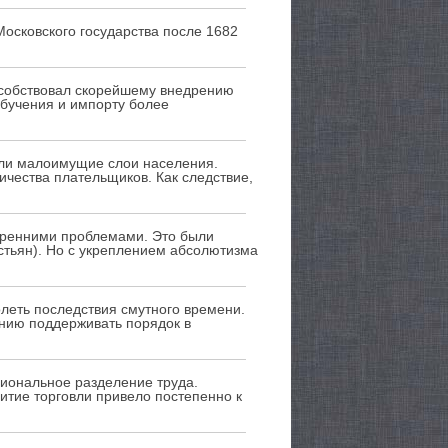
Московского государства после 1682
особствовал скорейшему внедрению
обучения и импорту более
али малоимущие слои населения.
чества плательщиков. Как следствие,
тренними проблемами. Это были
стьян). Но с укреплением абсолютизма
леть последствия смутного времени.
ению поддерживать порядок в
иональное разделение труда.
итие торговли привело постепенно к