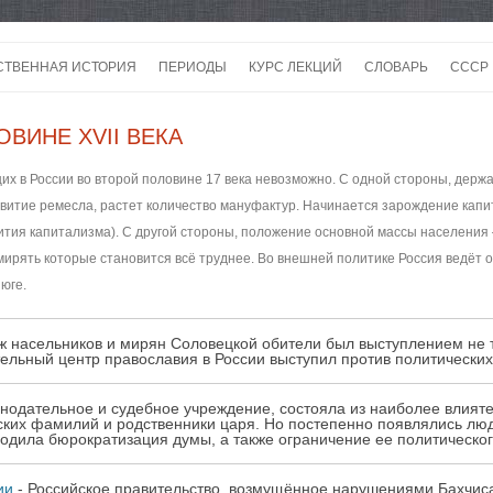
Перейти
к
СТВЕННАЯ ИСТОРИЯ
ПЕРИОДЫ
КУРС ЛЕКЦИЙ
СЛОВАРЬ
СССР
содержимому
СССР
ВИНЕ XVII ВЕКА
СССР
х в России во второй половине 17 века невозможно. С одной стороны, держа
ВОЙ
витие ремесла, растет количество мануфактур. Начинается зарождение кап
ития капитализма). С другой стороны, положение основной массы населения
мирять которые становится всё труднее. Во внешней политике Россия ведёт 
юге.
ж насельников и мирян Соловецкой обители был выступлением не 
тельный центр православия в России выступил против политически
онодательное и судебное учреждение, состояла из наиболее влият
ских фамилий и родственники царя. Но постепенно появлялись лю
одила бюрократизация думы, а также ограничение ее политическог
ии
- Российское правительство, возмущённое нарушениями Бахчис