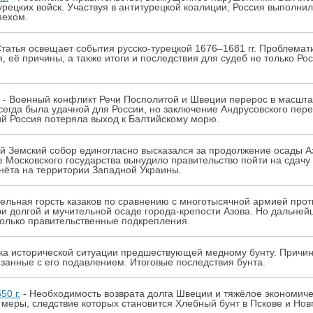
урецких войск. Участвуя в антитурецкой коалиции, Россия выполнил
пехом.
Статья освещает события русско-турецкой 1676–1681 гг. Проблемат
, её причины, а также итоги и последствия для судеб не только Ро
- Военный конфликт Речи Посполитой и Швеции перерос в масшта
сегда была удачной для России, но заключение Андрусовского пе
ий Россия потеряла выход к Балтийскому морю.
й Земский собор единогласно высказался за продолжение осады Аз
 Московского государства вынудило правительство пойти на сдачу
нёта на территории Западной Украины.
ельная горсть казаков по сравнению с многотысячной армией проти
ри долгой и мучительной осаде города-крепости Азова. Но дальне
только правительственные подкрепления.
ка исторической ситуации предшествующей медному бунту. Причин
занные с его подавлением. Итоговые последствия бунта.
50 г.
- Необходимость возврата долга Швеции и тяжёлое экономиче
меры, следствие которых становится Хлебный бунт в Пскове и Новг