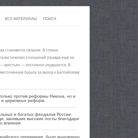
ВСЕ МАТЕРИАЛЫ
ПОИСК
 В 20-30 ГОДЫ ХХ ВЕКА
ЛИТЕРАТУРА
 ДО ВТОРОЙ МИРОВОЙ
ЕВРОПА
ва становится сильнее. В стране
НЫ
КАРТЫ
италистических отношений (правда ещё не
 — крестьян — постоянно ухудшается. В
ожесточенную борьбу за выход к Балтийскому
только против реформы Никона, но и
х и церковных реформ.
ельных и богатых феодалов России.
ди, занявшие высокие посты благодаря
о влияния.
арайского перемирия, было вынуждено