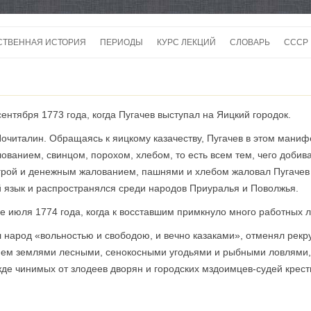
Перейти
к
СТВЕННАЯ ИСТОРИЯ
ПЕРИОДЫ
КУРС ЛЕКЦИЙ
СЛОВАРЬ
СССР
содержимому
СССР
СССР
ентября 1773 года, когда Пугачев выступал на Яицкий городок.
ВОЙ
очиталин. Обращаясь к яицкому казачеству, Пугачев в этом манифе
лованием, свинцом, порохом, хлебом, то есть всем тем, чего добив
грой и денежным жалованием, пашнями и хлебом жаловал Пугачев б
 язык и распространялся среди народов Приуралья и Поволжья.
е июля 1774 года, когда к восставшим примкнуло много работных 
 народ «вольностью и свободою, и вечно казаками», отменял рекр
ем землями лесными, сенокосными угодьями и рыбными ловлями, 
жде чинимых от злодеев дворян и городских мздоимцев-судей крес