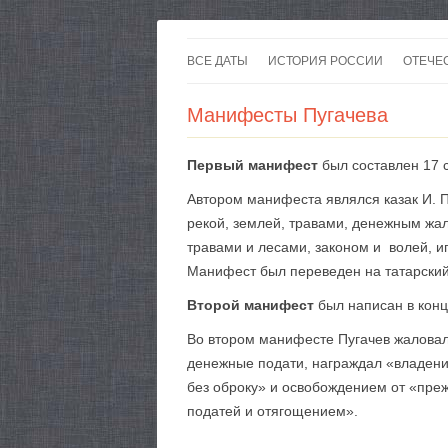
ВСЕ ДАТЫ
ИСТОРИЯ РОССИИ
ОТЕЧЕ
Манифесты Пугачева
Первый манифест
был составлен 17 с
Автором манифеста являлся казак И. П
рекой, землей, травами, денежным жа­
травами и лесами, законом и волей, и
Манифест был переведен на татарский
Второй манифест
был написан в конц
Во втором манифесте Пугачев жаловал
денежные подати, награждал «владени
без оброку» и освобождением от «пре
податей и отягощением».