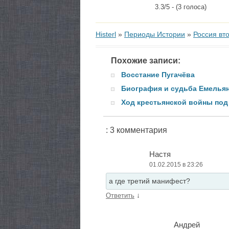
3.3/5 - (3 голоса)
Histerl
»
Периоды Истории
»
Россия вто
Похожие записи:
Восстание Пугачёва
Биография и судьба Емельян
Ход крестьянской войны под
: 3 комментария
Настя
01.02.2015 в 23:26
а где третий манифест?
↓
Ответить
Андрей