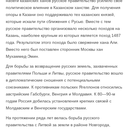
набеги казанских ханов русское правительство усилило свое
политическое влияние в Казанском ханстве. Для получения
опоры в Казани оно поддерживало тех казанских князей,
которые искали пути сближения с Русью. Вместе с тем
русское правительство организовало несколько походов на
Казань, наиболее крупным из которых является поход 1487
года. Результатом этого похода было свержение хана Али.
Вместо него был поставлен сторонник Москвы хан
Мухаммед-Эмин.
Для борьбы за возвращение русских земель, за­хваченных
правителями Польши и Литвы, русское правительство вошло
в дипломатические сношения с потенциальными
союзниками. К противникам польских Ягеллонов относились
австрийские Габсбурги, Венгрия и Молдавия. К 80—90-м
годам Россия добилась установления крепких связей с
Молдавским и Венгерским государствами.
На протяжении ряда лет велась борьба русского
правительства с Литвой за земли в районе Новгорода,