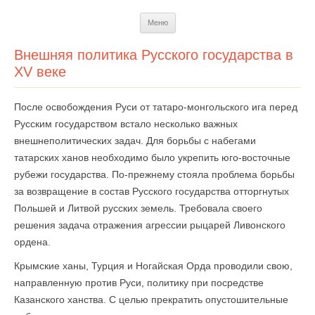
Перейти
Меню
к
содержимому
Внешняя политика Русского государства в
XV веке
После освобождения Руси от татаро-монгольского ига перед
Русским государством встало несколько важных
внешнеполитических задач. Для борьбы с набегами
татарских ханов необходимо было укрепить юго-восточные
рубежи государства. По-прежнему стояла проблема борьбы
за возвращение в состав Русского государства отторгнутых
Польшей и Литвой русских земель. Требовала своего
решения задача отражения агрессии рыцарей Ливонского
ордена.
Крымские ханы, Турция и Ногайская Орда проводили свою,
направленную против Руси, политику при посредстве
Казанского ханства. С целью прекратить опустошительные