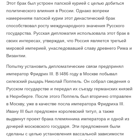
Этот брак был устроен папской курией с целью добиться
политического влияния в России. Однако вопреки
намерениям папской курии этот династический брак
способствовал росту международного значения Русского
государства. Русская дипломатия использовала этот брак в
своих интересах, утверждая, что Россия является третьей
мировой империей, унаследовавшей славу древнего Рима и
Византии.
Попытку установить дипломатические связи предпринял
император Фридрих III. В I486 году в Москве побывал
силезский рыцарь Николай Поппель. Он собрал сведения о
Русском государстве и передал их съезду германских князей
в Нюрнберге. После этого Поппель был вторично отправлен
в Москву, уже в качестве посла императора Фридриха III.
Ивану III был предложен королевский титул, а также
выдвинут проект брака племянника императора и одной из
дочерей московского государя. Эти предложения были
сделаны с целью установления вассальной зависимости