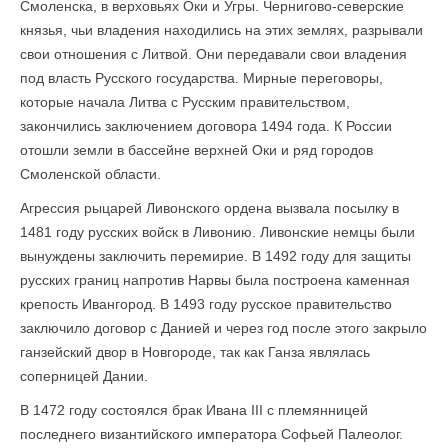
Смоленска, в верховьях Оки и Угры. Чернигово-северские
князья, чьи владения находились на этих землях, разрывали
свои отношения с Литвой. Они передавали свои владения
под власть Русского государства. Мирные переговоры,
которые начала Литва с Русским правительством,
закончились заключением договора 1494 года. К России
отошли земли в бассейне верхней Оки и ряд городов
Смоленской области.
Агрессия рыцарей Ливонского ордена вызвала посылку в
1481 году русских войск в Ливонию. Ливонские немцы были
вынуждены заключить перемирие. В 1492 году для защиты
русских границ напротив Нарвы была построена каменная
крепость Ивангород. В 1493 году русское правительство
заключило договор с Данией и через год после этого закрыло
ганзейский двор в Новгороде, так как Ганза являлась
соперницей Дании.
В 1472 году состоялся брак Ивана III с племянницей
последнего византийского императора Софьей Палеолог.