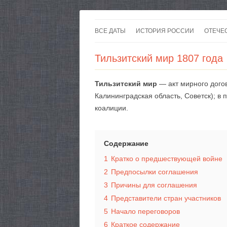
ВСЕ ДАТЫ
ИСТОРИЯ РОССИИ
ОТЕЧЕ
Тильзитский мир 1807 года
Тильзитский мир
— акт мирного догов
Калининградская область, Советск); в
коалиции.
Содержание
1
Кратко о предшествующей войне
2
Предпосылки соглашения
3
Причины для соглашения
4
Представители стран участников
5
Начало переговоров
6
Краткое содержание