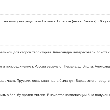
г. на плоту посреди реки Неман в Тильзите (ныне Советск). Обсу
альной для сторон территории. Александра интересовали Констант
л и присоединение к России земель от Немана до Вислы. Александ
ишь часть Пруссии, остальная часть была для Варшавского герцогс
пить в борьбу против Англии. В качестве компенсации был получен 