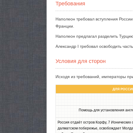
Требования
Наполеон требовал вступления России 
Франции.
Наполеон предлагал разделить Турцию
Александр I требовал освободить част
Условия для сторон
Исходя из требований, императоры п
ДЛЯ РОССИ
Помощь для установления англ
Россия отдаёт остров Корфу, 7 Ионических 
далматском побережье, освобождает Молд