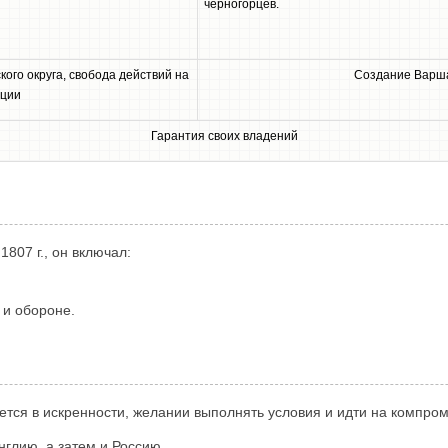
черногорцев.
ого округа, свобода действий на
Создание Варша
еции
Гарантия своих владений
807 г., он включал:
 и обороне.
тся в искренности, желании выполнять условия и идти на компроми
глию, а затем и Россию.