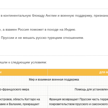
в континентальную блокаду Англии и военную поддержку, признани
, а взамен Россия поможет в походе на Индию.
ь Пруссии и не мешать русско-турецким отношениям.
ришли к следующим условиям:
И
ДЛЯ 
Мир и взаимная военная поддержка
о-французского мира
Помощь для установлен
островов, область Каттаро на
Франция возвращает Пруссии часть терри
авию и Валахию, прекращает
покровительством прусского и саксонског