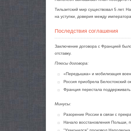
Тильзитский мир существовал 5 лет. На
на уступки, доверия между императора
Последствия соглашения
Заключение договора с Францией было
отставку.
Плюсы договора:
«Передышка» и мобилизация воен
Россия приобрела Белостокский о
Франция перестала поддерживать 
Минусы:
Разорение России в связи с прекр
Начало восстановления Польши, п
“Узаконился” произвол Наполеона 