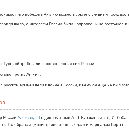
понимал, что победить Англию можно в союзе с сильным государст
проигрывала, а интересы России были направлены на восточное и 
с Турцией требовали восстановления сил России.
знике против Англии.
русской армией вели к войне в России, к чему он ещё не был гото
ов
ор России
Александр I
c дипломатами А. В. Куракиным и Д. И. Лобан
т с Талейраном (министр иностранных дел) и маршалом Бертье.