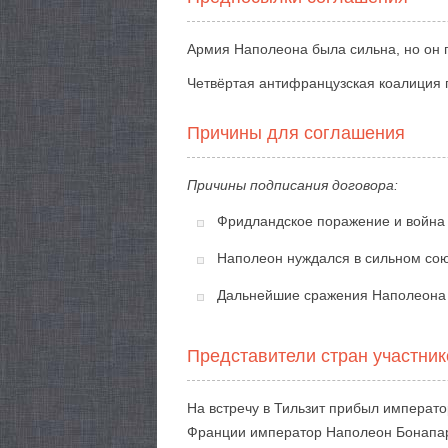
Армия Наполеона была сильна, но он 
Четвёртая антифранцузская коалиция 
Причины для соглашения
Причины подписания договора:
Фридландское поражение и война 
Наполеон нуждался в сильном сою
Дальнейшие сражения Наполеона с 
Представители стран участник
На встречу в Тильзит прибыл императ
Франции император Наполеон Бонапар