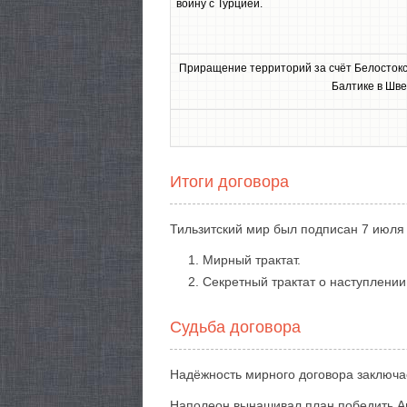
войну с Турцией.
Приращение территорий за счёт Белостокск
Балтике в Шв
Итоги договора
Тильзитский мир был подписан 7 июля 1
Мирный трактат.
Секретный трактат о наступлении
Судьба договора
Надёжность мирного договора заключае
Наполеон вынашивал план победить Ан