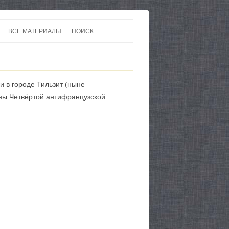
ВСЕ МАТЕРИАЛЫ
ПОИСК
 В 20-30 ГОДЫ ХХ ВЕКА
ЛИТЕРАТУРА
 ДО ВТОРОЙ МИРОВОЙ
ЕВРОПА
и в городе Тильзит (ныне
НЫ
КАРТЫ
йны Четвёртой антифранцузской