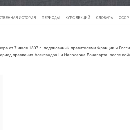
Перейти
к
СТВЕННАЯ ИСТОРИЯ
ПЕРИОДЫ
КУРС ЛЕКЦИЙ
СЛОВАРЬ
СССР
содержимому
СССР
СССР
ора от 7 июля 1807 г., подписанный правителями Франции и Росси
ВОЙ
 период правления Александра I и Наполеона Бонапарта, после во