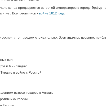
чало конца предваряется встречей императоров в городе Эрфурт в 
ми нет. Все готовились к
войне 1812 года
.
 воспринято народом отрицательно. Возмущались дворяне, прибл
ных сил.
круг и Финляндию.
Турцию в войне с Россией.
ащением вывоза товаров в Англию.
ротивника России.
в Европе.