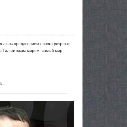
ыл лишь преддверием нового разрыва,
 с Тильзитским миром: самый мир
5.