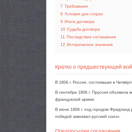
7
Требования
8
Условия для сторон
9
Итоги договора
10
Судьба договора
11
Последствия соглашения
12
Историческое значение
Кратко о предшествующей во
В 1806 г. Россия, состоявшая в Четвё
В сентябре 1806 г. Пруссия объявила 
французской армии.
В июне 1806 г. под городом Фридланд 
победой завоевал русский союз».
Предпосылки соглашения