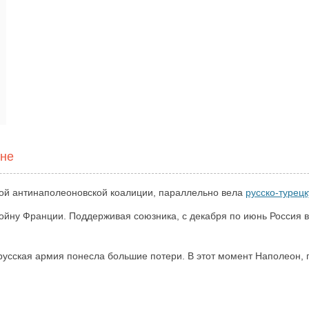
йне
ртой антинаполеоновской коалиции, параллельно вела
русско-турец
войну Франции. Поддерживая союзника, с декабря по июнь Россия 
русская армия понесла большие потери. В этот момент Наполеон,