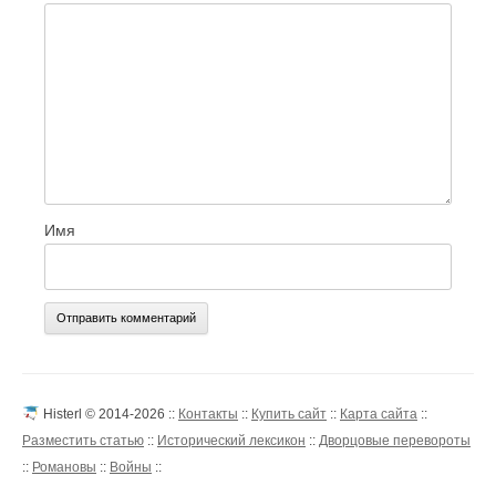
Имя
Histerl © 2014-2026 ::
Контакты
::
Купить сайт
::
Карта сайта
::
Разместить статью
::
Исторический лексикон
::
Дворцовые перевороты
::
Романовы
::
Войны
::