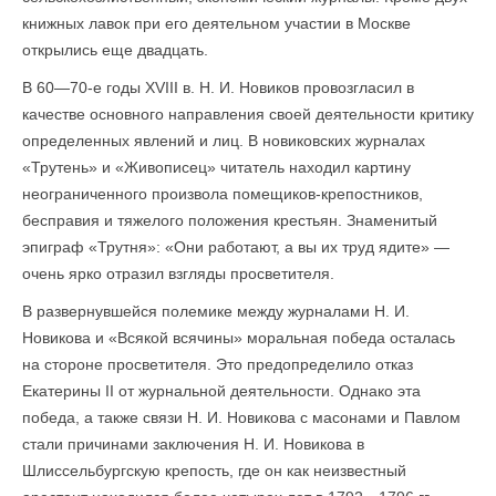
книжных лавок при его деятельном участии в Москве
открылись еще двадцать.
В 60—70-е годы XVIII в. Н. И. Новиков провозгласил в
качестве основного направления своей деятельности критику
определенных явлений и лиц. В новиковских журналах
«Трутень» и «Живописец» читатель находил картину
неограниченного произвола помещиков-крепостников,
бесправия и тяжелого положения крестьян. Знаменитый
эпиграф «Трутня»: «Они работают, а вы их труд ядите» —
очень ярко отразил взгляды просветителя.
В развернувшейся полемике между журналами Н. И.
Новикова и «Всякой всячины» моральная победа осталась
на стороне просветителя. Это предопределило отказ
Екатерины II от журнальной деятельности. Однако эта
победа, а также связи Н. И. Новикова с масонами и Павлом
стали причинами заключения Н. И. Новикова в
Шлиссельбургскую крепость, где он как неизвестный