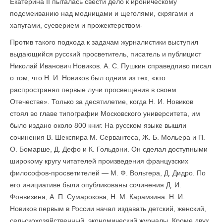
Екатерина II пыталась свести дело к ироническому
подсмеиванию над модницами и щеголями, скрягами и
хапугами, суеверием и прожектерством-
Против такого подхода к задачам журналистики выступил
выдающийся русский просветитель, писатель и публицист
Николай Иванович Новиков. А. С. Пушкин справедливо писал
о том, что Н. И. Новиков был одним из тех, «кто
распространял первые лучи просвещения в своем
Отечестве». Только за десятилетие, когда Н. И. Новиков
стоял во главе типографии Московского университета, им
было издано около 800 книг. На русском языке вышли
сочинения В. Шекспира М. Сервантеса, Ж. Б. Мольера и П.
О. Бомарше, Д. Дефо и К. Гольдони. Он сделал доступными
широкому кругу читателей произведения французских
философов-просветителей — М. Ф. Вольтера, Д. Дидро. По
его инициативе были опубликованы сочинения Д. И.
Фонвизина, А. П. Сумарокова, Н. М. Карамзина. Н. И.
Новиков первым в России начал издавать детский, женский,
сельскохозяйственный, экономический журналы. Кроме двух