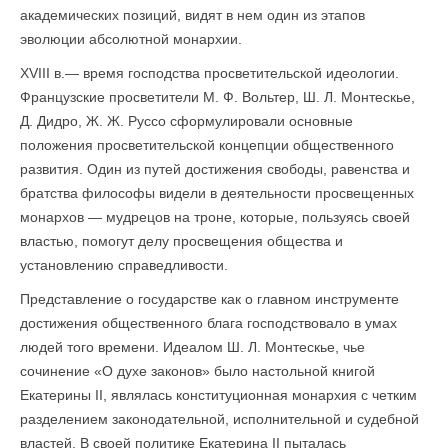
академических позиций, видят в нем один из этапов
эволюции абсолютной монархии.
XVIII в.— время господства просветительской идеологии.
Французские просветители М. Ф. Вольтер, Ш. Л. Монтескье,
Д. Дидро, Ж. Ж. Руссо сформулировали основные
положения просветительской концепции общественного
развития. Один из путей достижения свободы, равенства и
братства философы видели в деятельности просвещенных
монархов — мудрецов на троне, которые, пользуясь своей
властью, помогут делу просвещения общества и
установлению справедливости.
Представление о государстве как о главном инструменте
достижения общественного блага господствовало в умах
людей того времени. Идеалом Ш. Л. Монтескье, чье
сочинение «О духе законов» было настольной книгой
Екатерины II, являлась конституционная монархия с четким
разделением законодательной, исполнительной и судебной
властей. В своей политике Екатерина II пыталась