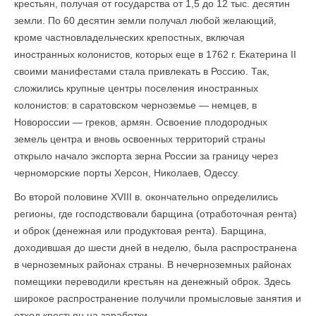
крестьян, получая от государства от 1,5 до 12 тыс. десятин
земли. По 60 десятин земли получал любой желающий,
кроме частновладельческих крепостных, включая
иностранных колонистов, которых еще в 1762 г. Екатерина II
своими манифестами стала привлекать в Россию. Так,
сложились крупные центры поселения иностранных
колонистов: в саратовском черноземье — немцев, в
Новороссии — греков, армян. Освоение плодородных
земель центра и вновь освоенных территорий страны
открыло начало экспорта зерна России за границу через
черноморские порты Херсон, Николаев, Одессу.
Во второй половине XVIII в. окончательно определились
регионы, где господствовали барщина (отработочная рента)
и оброк (денежная или продуктовая рента). Барщина,
доходившая до шести дней в неделю, была распространена
в черноземных районах страны. В нечерноземных районах
помещики переводили крестьян на денежный оброк. Здесь
широкое распространение получили промысловые занятия и
отход крестьян на заработки.