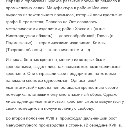
Наряду с городским широкое развитие получило ремесло в
промысловых селах. Мануфактура в районе Иванова
выросла из текстильного промысла, который вели крестьяне
графа Шереметева; Павлово на Оке славилось
металлическими изделиями; район Хохломы (ныне
Нижегородская область) — деревообработкой; Гжель (в
Подмосковье) — керамическими изделиями; Кимры
(Тверская область) — кожевничеством и т. д.
Из числа богатых крестьян, многие из которых были
крепостными, выделялись так называемые «капиталистые»
крестьяне. Они открывали свои предприятия, на которые
нанимали своих же односельчан. Однако такой
«капиталистый» крестьянин оставался крепостным своего
помещика, платившим ему многотысячный оброк. Однако
лишь единицы «капиталистых» крестьян смогли выкупиться у
своих помещиков и получить личную свободу.
Во второй половине XVIII в. происходил дальнейший рост
мануфактурного производства в стране. (В середине XVIII в.