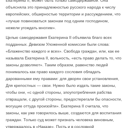
Екатерины II, может быть только самодержавной. Она
объясняла это принадлежностью русского народа к числу
европейских, обширностью территории и рассуждением, что
«лучше повиноваться законам под одним господином,
нежели угождать многим».
Целью самодержавия Екатерина II объявила благо всех
подданных. Девизом Уложенной комиссии были слова:
«Блаженство каждого и всех». Свобода граждан, или, как ее
называла Екатерина II, вольность, «есть право делать то, что
законы дозволяют». Таким образом, равенство людей
понималось как право каждого сословия обладать
дарованными ему правами: для дворян свои установления,
Для крепостных — свои. Нужно было издать такие законы,
чтобы они, «с одной стороны, злоупотребления рабства
отвращали, с другой стороны, предостерегали бы опасности,
могущие оттуда произойти». Екатерина II считала, что
законы, как уже говорилось выше, создаются для воспитания
граждан. Только суд может признать человека виновным,
утверждалось в «Наказе». Пусть и в сословной