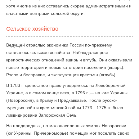
хотя многие из них оставались скорее административными и
властными центрами сельской округи.
Сельское хозяйство
Ведущей отраслью экономики России по-прежнему
оставалось сельское хозяйство. Наблюдался рост
крепостнических отношений вширь и вглубь. Они охватывали
новые территории и новые категории населения (вширь).
Росло и бесправие, и эксплуатация крестьян (вглубь).
В 1783 г. крепостное право утвердилось на Левобережной
Украине, а в самом конце века, в 1796 г.,— на юге Украины
(Новороссия), в Крыму и Предкавказье. После русско-
турецких войн и крестьянской войны 1773—1775 гг. была
ликвидирована Запорожская Сечь.
На плодородных, но малонаселенных землях Новороссии
(юг Украины, Причерноморье) помещик мог поселить своих