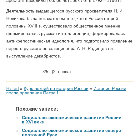
арестант находился более четырех лет в 1792—1796 гг.
Деятельность выдающегося русского просветителя Н. И.
Новикова была показателем того, что в России второй
половины XVIII в. существовало общественное мнение,
формировалась русская интеллигенция, формировалась
антикрепостническая идеология, что подготовило появление
первого русского революционера А. Н. Радищева и
выступление декабристов.
3/5 - (2 голоса)
Histerl
»
Курс лекций по истории России
»
История России
после правления Петра I
Похожие записи:
Социально-экономическое развитие России
в XVI веке
Социально-экономическое развитие северо-
восточной Руси