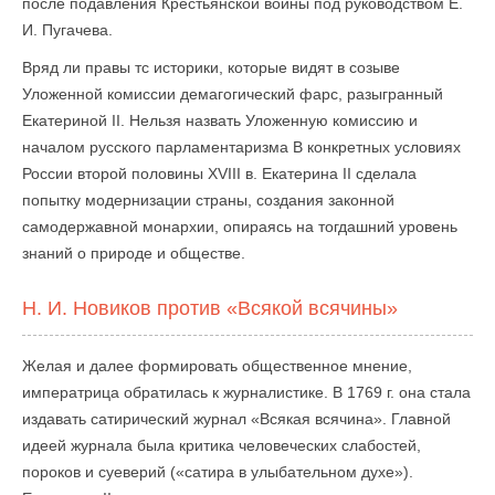
после подавления Крестьянской войны под руководством Е.
И. Пугачева.
Вряд ли правы тс историки, которые видят в созыве
Уложенной комиссии демагогический фарс, разыгранный
Екатериной II. Нельзя назвать Уложенную комиссию и
началом русского парламентаризма В конкретных условиях
России второй половины XVIII в. Екатерина II сделала
попытку модернизации страны, создания законной
самодержавной монархии, опираясь на тогдашний уровень
знаний о природе и обществе.
Н. И. Новиков против «Всякой всячины»
Желая и далее формировать общественное мнение,
императрица обратилась к журналистике. В 1769 г. она стала
издавать сатирический журнал «Всякая всячина». Главной
идеей журнала была критика человеческих слабостей,
пороков и суеверий («сатира в улыбательном духе»).