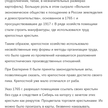
(подсолнечник, табак, в незначительных размерах
картофель). Большую роль в этом сыграло «Вольное
экономическое общество к поощрению в России земледелия
и домостроительства», основанное в 1765 г. и
просуществовавшее до 1917 г. В ряде хозяйств помещики
стали строить мануфактуры, где использовался труд
крепостных крестьян.
Таким образом, крепостное хозяйство использовало
несвойственные ему формы и методы организации труда,
что было одним из проявлений начавшегося разложения
крепостнических производственных отношений.
При Екатерине II были приняты законодательные акты,
позволяющие сказать, что крепостное право достигло своего
пика. Крепостной уже мало отличался от раба.
Указ 1765 г. разрешал помещикам ссылать своих крестьян
без суда и следствия в Сибирь на каторгу с зачетом этих
крестьян как рекрутов. Процветала торговля крестьянами. Их
можно было проиграть в карты, безвинно наказывать.