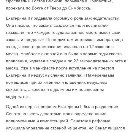
Ярославль и Ростов Великий, побывала в Прибалтике,
проехала по Волге от Твери до Симбирска.
Екатерина II придавала огромную роль законодательству.
Она писала, что законы создаются «для воспитания
граждан», что «каждое государственное место имеет свои
законы и пределы». По подсчетам историков, императрица
за годы своего царствования издавала по 12 законов в
месяц. Наиболее активной она была в первые годы своего
правления, издавая в среднем по 22 законодательных акта в
месяц. Уже в манифесте после вступления на престол
Екатерина II недвусмысленно заявила: «Намерены мы
помещиков при их имениях и владениях нерушимо
сохранять, а крестьян в должном им повиновении
содержать».
Одной из первых реформ Екатерины II было разделение
Сената на шесть департаментов с определенными
полномочиями и компетенцией. Сенатская реформа
улучшила управление страной из центра, но Сенат лишился