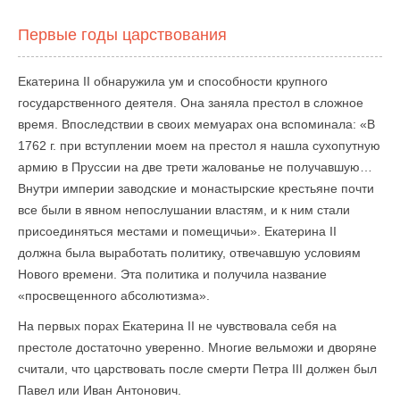
Первые годы царствования
Екатерина II обнаружила ум и способности крупного
государственного деятеля. Она заняла престол в сложное
время. Впоследствии в своих мемуарах она вспоминала: «В
1762 г. при вступлении моем на престол я нашла сухопутную
армию в Пруссии на две трети жалованье не получавшую…
Внутри империи заводские и монастырские крестьяне почти
все были в явном непослушании властям, и к ним стали
присоединяться местами и помещичьи». Екатерина II
должна была выработать политику, отвечавшую условиям
Нового времени. Эта политика и получила название
«просвещенного абсолютизма».
На первых порах Екатерина II не чувствовала себя на
престоле достаточно уверенно. Многие вельможи и дворяне
считали, что царствовать после смерти Петра III должен был
Павел или Иван Антонович.