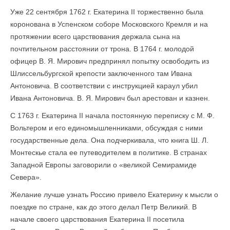
Уже 22 сентября 1762 г. Екатерина II торжественно была
коронована в Успенском соборе Московского Кремля и на
протяжении всего царствования держала сына на
почтительном расстоянии от трона. В 1764 г. молодой
офицер В. Я. Мирович предпринял попытку освободить из
Шлиссельбургской крепости заключенного там Ивана
Антоновича. В соответствии с инструкцией караул убил
Ивана Антоновича. В. Я. Мирович был арестован и казнен.
С 1763 г. Екатерина II начала постоянную переписку с М. Ф.
Вольтером и его единомышленниками, обсуждая с ними
государственные дела. Она подчеркивала, что книга Ш. Л.
Монтескье стала ее путеводителем в политике. В странах
Западной Европы заговорили о «великой Семирамиде
Севера».
Желание лучше узнать Россию привело Екатерину к мысли о
поездке по стране, как до этого делал Петр Великий. В
начале своего царствования Екатерина II посетила