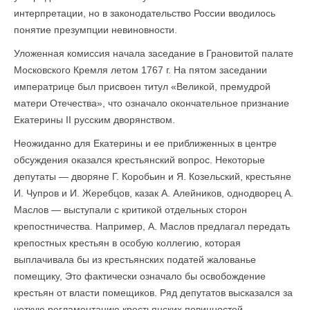
интерпретации, но в законодательство России вводилось
понятие презумпции невиновности.
Уложенная комиссия начала заседание в Грановитой палате
Московского Кремля летом 1767 г. На пятом заседании
императрице был присвоен титул «Великой, премудрой
матери Отечества», что означало окончательное признание
Екатерины II русским дворянством.
Неожиданно для Екатерины и ее приближенных в центре
обсуждения оказался крестьянский вопрос. Некоторые
депутаты — дворяне Г. Коробьин и Я. Козельский, крестьяне
И. Чупров и И. Жеребцов, казак А. Алейников, однодворец А.
Маслов — выступали с критикой отдельных сторон
крепостничества. Например, А. Маслов предлагал передать
крепостных крестьян в особую коллегию, которая
выплачивала бы из крестьянских податей жалованье
помещику, Это фактически означало бы освобождение
крестьян от власти помещиков. Ряд депутатов высказался за
четкую регламентацию крестьянских повинностей.