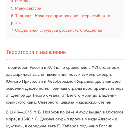
4
Ремесло
5
Мануфактура
6
Торговля. Начало формирования всероссийского
рынка
7
Социальная структура российского общества
Территория и население
Территория России в XVII в. по сравнению с XVI столетием
расширилась за счет включения новых земель Сибири,
Южного Приуралья и Левобережной Украины, дальнейшего
освоения Дикого поля. Границы страны простирались теперь
от Днепра до Тихого океана, от Белого моря до владений
крымского хана, Северного Кавказа и казахских степей.
В 1643—1645 гг. В. Поярков по реке Амуру вышел в Охотское
море, в 1648 г. С. Дежнев открыл пролив между Аляской и
Чукоткой, в середине века Е. Хабаров подчинил России