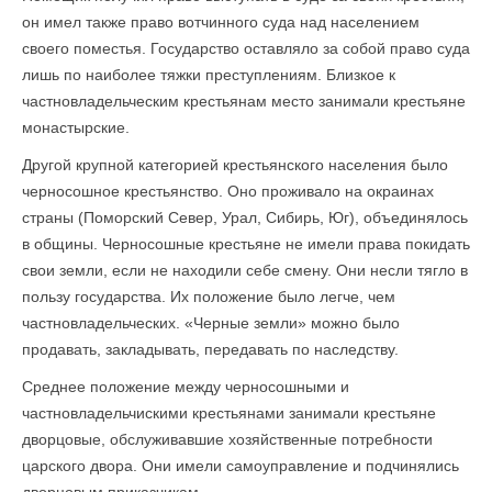
он имел также право вотчинного суда над населением
своего поместья. Государство оставляло за собой право суда
лишь по наиболее тяжки преступлениям. Близкое к
частновладельческим крестьянам место занимали крестьяне
монастырские.
Другой крупной категорией крестьянского населения было
черносошное крестьянство. Оно проживало на окраинах
страны (Поморский Север, Урал, Сибирь, Юг), объединялось
в общины. Черносошные крестьяне не имели права покидать
свои земли, если не находили себе смену. Они несли тягло в
пользу государства. Их положение было легче, чем
частновладельческих. «Черные земли» можно было
продавать, закладывать, передавать по наследству.
Среднее положение между черносошными и
частновладельчискими крестьянами занимали крестьяне
дворцовые, обслуживавшие хозяйственные потребности
царского двора. Они имели самоуправление и подчинялись
дворцовым приказчикам.