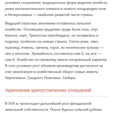
условиях сохранения традиционных форм ведения хозяйств,
резко континентального климата и низкого плодородия почв
в Нечерноземье — наиболее развитой части страны.
Ведущей отраслью экономики оставалось сельское
хозяйство. Основными орудиями труда были соха, плуг,
борона, серп. Трехполье преобладало, но оставалась и
подсека, особенно на севере страны. Сеяли рожь, овес,
пшеницу, ячмень, гречиху, горох, из технических культур —
лен и коноплю. Урожайность составляла сам-3, на юге —
сам-4. Хозяйство по-прежнему имело натуральный характер.
В этих условиях рост объемов производства достигался за
счет вовлечения в хозяйственный оборот новых земель:
Черноземья, Среднего Поволжья, Сибири.
Укрепление крепостнических отношений
В XVII в. происходил дальнейший рост феодальной
земельной собственности. После бурных событий рубежа