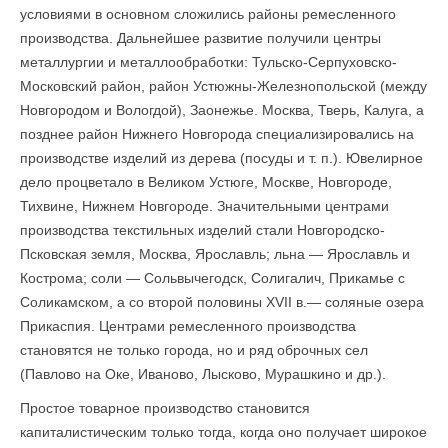
условиями в основном сложились районы ремесленного
производства. Дальнейшее развитие получили центры
металлургии и металлообработки: Тульско-Серпуховско-
Московский район, район Устюжны-Железнопольской (между
Новгородом и Вологдой), Заонежье. Москва, Тверь, Калуга, а
позднее район Нижнего Новгорода специализировались на
производстве изделий из дерева (посуды и т. п.). Ювелирное
дело процветало в Великом Устюге, Москве, Новгороде,
Тихвине, Нижнем Новгороде. Значительными центрами
производства текстильных изделий стали Новгородско-
Псковская земля, Москва, Ярославль; льна — Ярославль и
Кострома; соли — Сольвычегодск, Солигалич, Прикамье с
Соликамском, а со второй половины XVII в.— соляные озера
Прикаспия. Центрами ремесленного производства
становятся не только города, но и ряд оброчных сел
(Павлово на Оке, Иваново, Лысково, Мурашкино и др.).
Простое товарное производство становится
капиталистическим только тогда, когда оно получает широкое