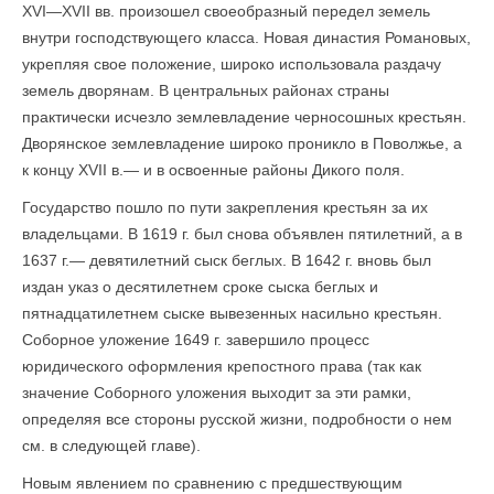
XVI—XVII вв. произошел своеобразный передел земель
внутри господствующего класса. Новая династия Романовых,
укрепляя свое положение, широко использовала раздачу
земель дворянам. В центральных районах страны
практически исчезло землевладение черносошных крестьян.
Дворянское землевладение широко проникло в Поволжье, а
к концу XVII в.— и в освоенные районы Дикого поля.
Государство пошло по пути закрепления крестьян за их
владельцами. В 1619 г. был снова объявлен пятилетний, а в
1637 г.— девятилетний сыск беглых. В 1642 г. вновь был
издан указ о десятилетнем сроке сыска беглых и
пятнадцатилетнем сыске вывезенных насильно крестьян.
Соборное уложение 1649 г. завершило процесс
юридического оформления крепостного права (так как
значение Соборного уложения выходит за эти рамки,
определяя все стороны русской жизни, подробности о нем
см. в следующей главе).
Новым явлением по сравнению с предшествующим