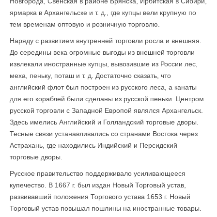
Новгорода, Свенская в районе Брянска, Ирбитская в Сибири,
ярмарка в Архангельске и т. д., где купцы вели крупную по
тем временам оптовую и розничную торговлю.
Наряду с развитием внутренней торговли росла и внешняя.
До середины века огромные выгоды из внешней торговли
извлекали иностранные купцы, вывозившие из России лес,
меха, пеньку, поташ и т. д. Достаточно сказать, что
английский флот был построен из русского леса, а канаты
для его кораблей были сделаны из русской пеньки. Центром
русской торговли с Западной Европой являлся Архангельск.
Здесь имелись Английский и Голландский торговые дворы.
Тесные связи устанавливались со странами Востока через
Астрахань, где находились Индийский и Персидский
торговые дворы.
Русское правительство поддерживало усиливающееся
купечество. В 1667 г. был издан Новый Торговый устав,
развивавший положения Торгового устава 1653 г. Новый
Торговый устав повышал пошлины на иностранные товары.