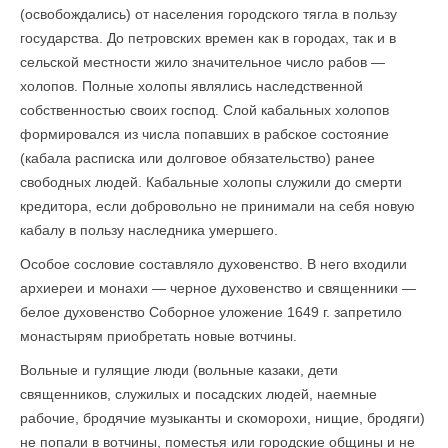
(освобождались) от населения городского тягла в пользу
государства. До петровских времен как в городах, так и в
сельской местности жило значительное число рабов —
холопов. Полные холопы являлись наследственной
собственностью своих господ. Слой кабальных холопов
формировался из числа попавших в рабское состояние
(кабала расписка или долговое обязательство) ранее
свободных людей. Кабальные холопы служили до смерти
кредитора, если добровольно не принимали на себя новую
кабалу в пользу наследника умершего.
Особое сословие составляло духовенство. В него входили
архиереи и монахи — черное духовенство и священники —
белое духовенство Соборное уложение 1649 г. запретило
монастырям приобретать новые вотчины.
Вольные и гулящие люди (вольные казаки, дети
священников, служилых и посадских людей, наемные
рабочие, бродячие музыканты и скоморохи, нищие, бродяги)
не попали в вотчины, поместья или городские общины и не