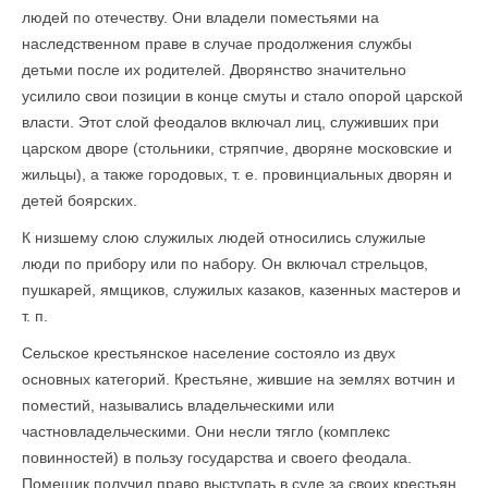
людей по отечеству. Они владели поместьями на
наследственном праве в случае продолжения службы
детьми после их родителей. Дворянство значительно
усилило свои позиции в конце смуты и стало опорой царской
власти. Этот слой феодалов включал лиц, служивших при
царском дворе (стольники, стряпчие, дворяне московские и
жильцы), а также городовых, т. е. провинциальных дворян и
детей боярских.
К низшему слою служилых людей относились служилые
люди по прибору или по набору. Он включал стрельцов,
пушкарей, ямщиков, служилых казаков, казенных мастеров и
т. п.
Сельское крестьянское население состояло из двух
основных категорий. Крестьяне, жившие на землях вотчин и
поместий, назывались владельческими или
частновладельческими. Они несли тягло (комплекс
повинностей) в пользу государства и своего феодала.
Помещик получил право выступать в суде за своих крестьян,