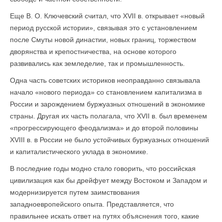
Еще В. О. Ключевский считал, что XVII в. открывает «новый
период русской истории», связывая это с установлением
после Смуты новой династии, новых границ, торжеством
дворянства и крепостничества, на основе которого
развивались как земледелие, так и промышленность.
Одна часть советских историков неоправданно связывала
начало «нового периода» со становлением капитализма в
России и зарождением буржуазных отношений в экономике
страны. Другая их часть полагала, что XVII в. был временем
«прогрессирующего феодализма» и до второй половины
XVIII в. в России не было устойчивых буржуазных отношений
и капиталистического уклада в экономике.
В последние годы модно стало говорить, что российская
цивилизация как бы дрейфует между Востоком и Западом и
модернизируется путем заимствования
западноевропейского опыта. Представляется, что
правильнее искать ответ на путях объяснения того, какие