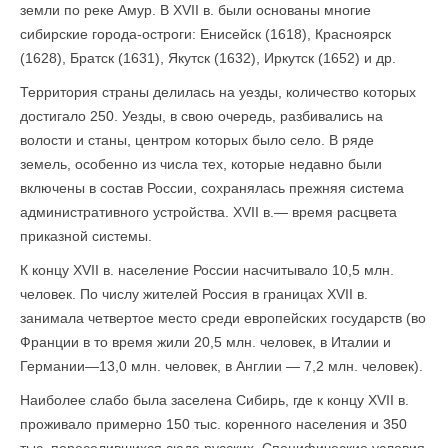
земли по реке Амур. В XVII в. были основаны многие
сибирские города-остроги: Енисейск (1618), Красноярск
(1628), Братск (1631), Якутск (1632), Иркутск (1652) и др.
Территория страны делилась на уезды, количество которых
достигало 250. Уезды, в свою очередь, разбивались на
волости и станы, центром которых было село. В ряде
земель, особенно из числа тех, которые недавно были
включены в состав России, сохранялась прежняя система
административного устройства. XVII в.— время расцвета
приказной системы.
К концу XVII в. население России насчитывало 10,5 млн.
человек. По числу жителей Россия в границах XVII в.
занимала четвертое место среди европейских государств (во
Франции в то время жили 20,5 млн. человек, в Италии и
Германии—13,0 млн. человек, в Англии — 7,2 млн. человек).
Наиболее слабо была заселена Сибирь, где к концу XVII в.
проживало примерно 150 тыс. коренного населения и 350