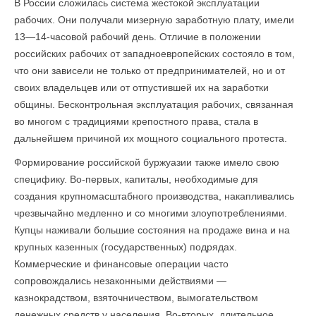
В России сложилась система жестокой эксплуатации
рабочих. Они получали мизерную заработную плату, имели
13—14-часовой рабочий день. Отличие в положении
российских рабочих от западноевропейских состояло в том,
что они зависели не только от предпринимателей, но и от
своих владельцев или от отпустившей их на заработки
общины. Бесконтрольная эксплуатация рабочих, связанная
во многом с традициями крепостного права, стала в
дальнейшем причиной их мощного социального протеста.
Формирование российской буржуазии также имело свою
специфику. Во-первых, капиталы, необходимые для
создания крупномасштабного производства, накапливались
чрезвычайно медленно и со многими злоупотреблениями.
Купцы наживали большие состояния на продаже вина и на
крупных казенных (государственных) подрядах.
Коммерческие и финансовые операции часто
сопровождались незаконными действиями —
казнокрадством, взяточничеством, вымогательством
денежных средств у населения. Во-вторых, длительное