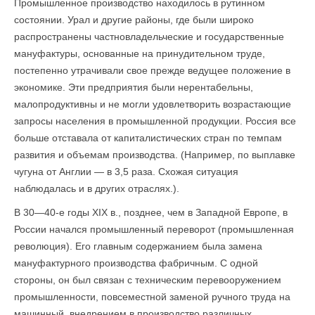
Промышленное производство находилось в рутинном
состоянии. Урал и другие районы, где были широко
распространены частновладельческие и государственные
мануфактуры, основанные на принудительном труде,
постепенно утрачивали свое прежде ведущее положение в
экономике. Эти предприятия были нерентабельны,
малопродуктивны и не могли удовлетворить возрастающие
запросы населения в промышленной продукции. Россия все
больше отставала от капиталистических стран по темпам
развития и объемам производства. (Например, по выплавке
чугуна от Англии — в 3,5 раза. Схожая ситуация
наблюдалась и в других отраслях.).
В 30—40-е годы XIX в., позднее, чем в Западной Европе, в
России начался промышленный переворот (промышленная
революция). Его главным содержанием была замена
мануфактурного производства фабричным. С одной
стороны, он был связан с техническим перевооружением
промышленности, повсеместной заменой ручного труда на
машинный, внедрением в производство различных