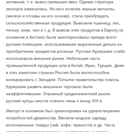
активным, т. е. вывоз превышал ввоз. Однако структура
экспорта изменилась. Из него исчезли черные металлы
(железо и сплавы на его основе), стала преобладать
сельскохозяйственная продукция. Вывозили пшеницу, лес,
пеньку, кожи, лен и т. д. В вывозе этих продуктов в Европу (в
основном в Англию) были заинтересованы прежде всего
русские помещики, использовавшие вырученные деньги на
приобретение предметов роскоши. Русская буржуазия слабо
использовала внешние рынки. Небольшая часть
промышленной продукции шла в Китай, Иран, Турцию. Даже
в этих азиатских странах Россия была малоспособна
конкурировать с Западом. Попытки правительства помочь
буржуазии развить внешнюю торговлю были
неэффективными. Огромный среднеазиатский рынок
русские купцы смогли освоить лишь к концу XIX в.
Импорт в основном был ориентирован на удовлетворение
потребностей дворянства. Ввозили модную одежду,
колониальные товары (чай, кофе, пряности) и др. Часть