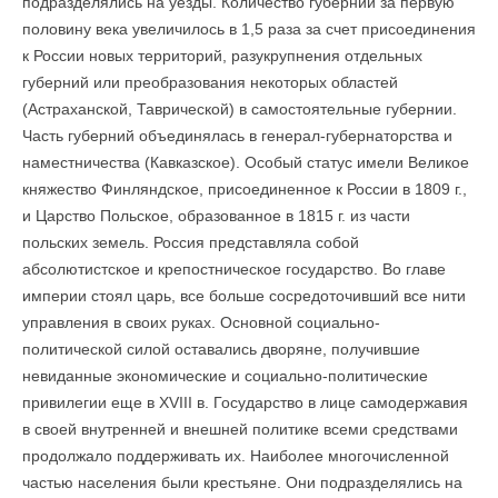
подразделялись на уезды. Количество губерний за первую
половину века увеличилось в 1,5 раза за счет присоединения
к России новых территорий, разукрупнения отдельных
губерний или преобразования некоторых областей
(Астраханской, Таврической) в самостоятельные губернии.
Часть губерний объединялась в генерал-губернаторства и
наместничества (Кавказское). Особый статус имели Великое
княжество Финляндское, присоединенное к России в 1809 г.,
и Царство Польское, образованное в 1815 г. из части
польских земель. Россия представляла собой
абсолютистское и крепостническое государство. Во главе
империи стоял царь, все больше сосредоточивший все нити
управления в своих руках. Основной социально-
политической силой оставались дворяне, получившие
невиданные экономические и социально-политические
привилегии еще в XVIII в. Государство в лице самодержавия
в своей внутренней и внешней политике всеми средствами
продолжало поддерживать их. Наиболее многочисленной
частью населения были крестьяне. Они подразделялись на