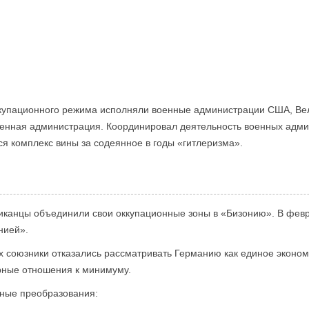
ккупационного режима исполняли военные администрации США, Ве
военная администрация. Координировал деятельность военных адм
я комплекс вины за содеянное в годы «гитлеризма».
риканцы объединили свои оккупационные зоны в «Бизонию». В февр
нией».
х союзники отказались рассматривать Германию как единое эконо
урные отношения к минимуму.
тные преобразования: