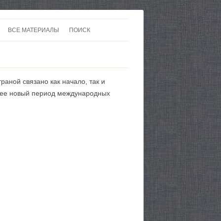
ВСЕ МАТЕРИАЛЫ
ПОИСК
 В 20-30 ГОДЫ ХХ ВЕКА
ЛИТЕРАТУРА
 ДО ВТОРОЙ МИРОВОЙ
ЕВРОПА
раной связано как начало, так и
НЫ
КАРТЫ
шее новый период международных