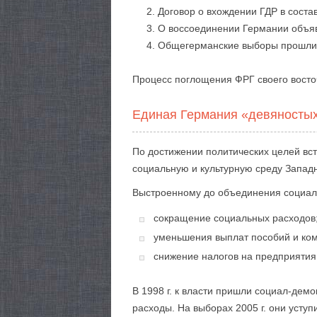
Договор о вхождении ГДР в состав
О воссоединении Германии объяв
Общегерманские выборы прошли 
Процесс поглощения ФРГ своего восто
Единая Германия «девяносты
По достижении политических целей вс
социальную и культурную среду Запад
Выстроенному до объединения социаль
сокращение социальных расходов
уменьшения выплат пособий и ко
снижение налогов на предприятия
В 1998 г. к власти пришли социал-дем
расходы. На выборах 2005 г. они усту