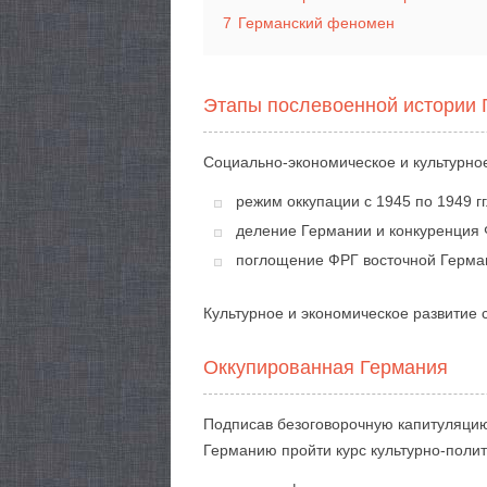
7
Германский феномен
Этапы послевоенной истории 
Социально-экономическое и культурное
режим оккупации с 1945 по 1949 гг.
деление Германии и конкуренция Ф
поглощение ФРГ восточной Герман
Культурное и экономическое развитие 
Оккупированная Германия
Подписав безоговорочную капитуляцию
Германию пройти курс культурно-поли