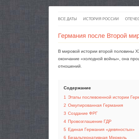
ВСЕ ДАТЫ
ИСТОРИЯ РОССИИ
ОТЕЧЕ
Германия после Второй ми
В мировой истории второй половины XX
окончание «холодной войны», она про
отношений.
Содержание
1
Этапы послевоенной истории Гер
2
Оккупированная Германия
3
Создание ФРГ
4
Провозглашение ГДР
5
Единая Германия «девяностых»
6
Безальтернативная Меркель