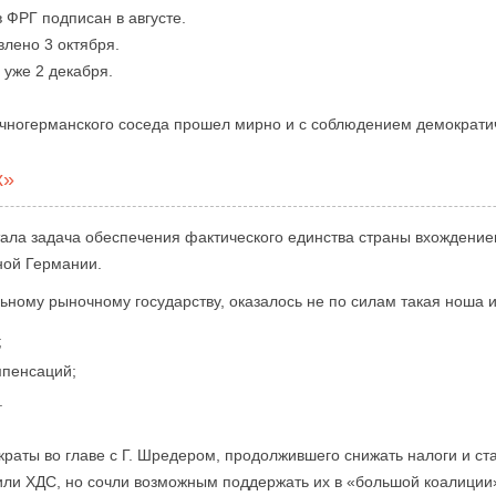
 ФРГ подписан в августе.
лено 3 октября.
уже 2 декабря.
чногерманского соседа прошел мирно и с соблюдением демократи
х»
тала задача обеспечения фактического единства страны вхождени
ной Германии.
ному рыночному государству, оказалось не по силам такая ноша и
;
мпенсаций;
.
ократы во главе с Г. Шредером, продолжившего снижать налоги и 
пили ХДС, но сочли возможным поддержать их в «большой коалиции»