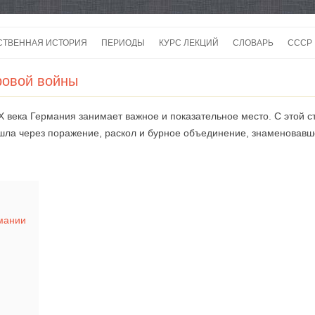
Перейти
к
СТВЕННАЯ ИСТОРИЯ
ПЕРИОДЫ
КУРС ЛЕКЦИЙ
СЛОВАРЬ
СССР
содержимому
СССР
ровой войны
СССР
 века Германия занимает важное и показательное место. С этой ст
ВОЙ
шла через поражение, раскол и бурное объединение, знаменовав
мании