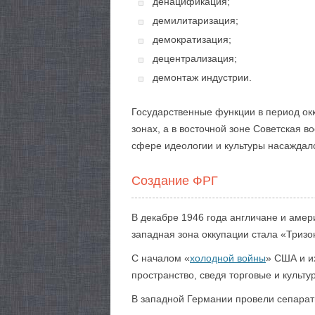
денацификация;
демилитаризация;
демократизация;
децентрализация;
демонтаж индустрии.
Государственные функции в период о
зонах, а в восточной зоне Советская 
сфере идеологии и культуры насаждалс
Создание ФРГ
В декабре 1946 года англичане и аме
западная зона оккупации стала «Тризо
С началом «
холодной войны
» США и и
пространство, сведя торговые и культ
В западной Германии провели сепара