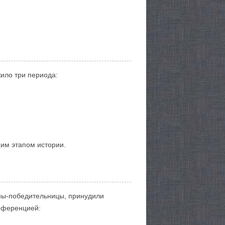
жило три периода:
щим этапом истории.
аны-победительницы, принудили
онференцией: