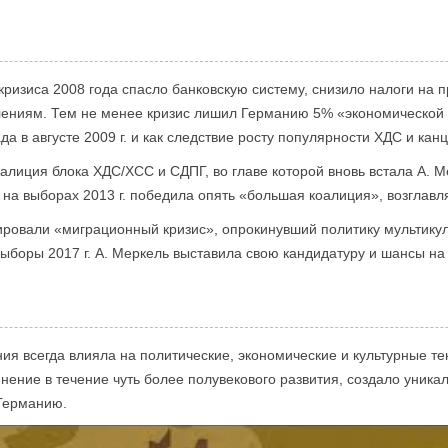
 кризиса 2008 года спасло банковскую систему, снизило налоги на
ениям. Тем не менее кризис лишил Германию 5% «экономической 
да в августе 2009 г. и как следствие росту популярности ХДС и кан
оалиция блока ХДС/ХСС и СДПГ, во главе которой вновь встала А. М
на выборах 2013 г. победила опять «большая коалиция», возглав
ровали «миграционный кризис», опрокинувший политику мультикул
выборы 2017 г. А. Меркель выставила свою кандидатуру и шансы на
ия всегда влияла на политические, экономические и культурные т
нение в течение чуть более полувекового развития, создало уник
Германию.