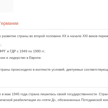
Германии
 развитие страны во второй половине XX и начале XXI веков пере
;
РГ и ГДР с 1949 по 1990 гг;
ии и лидерство в Европе.
страны происходило в контексте условий, диктуемых соответствую
 в мае 1945 года страна лишилась своей государственности. Стр
тической реабилитации из «пяти Д», обозначенных Потсдамской к