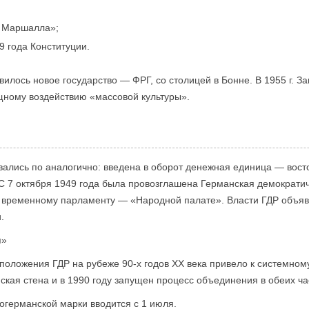
у Маршалла»;
9 года Конституции.
вилось новое государство — ФРГ, со столицей в Бонне. В 1955 г. 
ному воздействию «массовой культуры».
вались по аналогично: введена в оборот денежная единица — вост
С 7 октября 1949 года была провозглашена Германская демократи
 временному парламенту — «Народной палате». Власти ГДР объяви
.
я»
оложения ГДР на рубеже 90-х годов XX века привело к системному
ская стена и в 1990 году запущен процесс объединения в обеих ча
огерманской марки вводится с 1 июля.