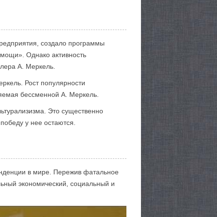
 предприятия, создало программы
мощи». Однако активность
цлера А. Меркель.
еркель. Рост популярности
ляемая бессменной А. Меркель.
ьтурализизма. Это существенно
 победу у нее остаются.
енденции в мире. Пережив фатальное
альный экономический, социальный и