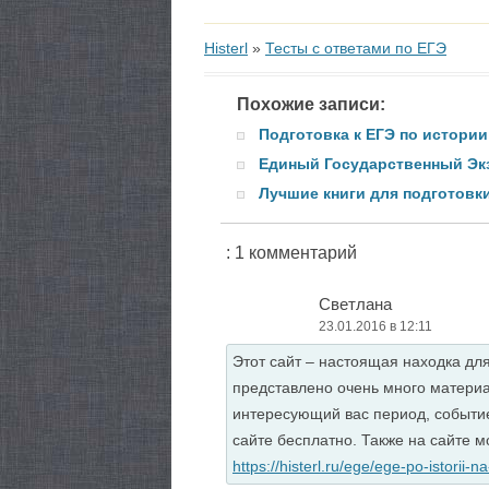
Histerl
»
Тесты с ответами по ЕГЭ
Похожие записи:
Подготовка к ЕГЭ по истории
Единый Государственный Экз
Лучшие книги для подготовки
: 1 комментарий
Светлана
23.01.2016 в 12:11
Этот сайт – настоящая находка дл
представлено очень много материа
интересующий вас период, событие
сайте бесплатно. Также на сайте м
https://histerl.ru/ege/ege-po-istorii-