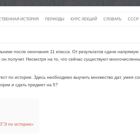
Перейти
к
СТВЕННАЯ ИСТОРИЯ
ПЕРИОДЫ
КУРС ЛЕКЦИЙ
СЛОВАРЬ
СССР
содержимому
СССР
СССР
ьники после окончания 11 класса. От результатов сдачи напрямую 
ВОЙ
ат он получит. Несмотря на то, что сейчас существуют многочислен
ст по истории. Здесь необходимо выучить множество дат, умея со
тории и сдать предмет на 5?
ЕГЭ по истории»