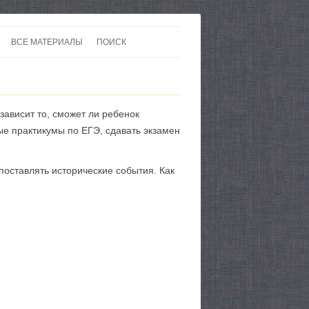
ВСЕ МАТЕРИАЛЫ
ПОИСК
 В 20-30 ГОДЫ ХХ ВЕКА
ЛИТЕРАТУРА
 ДО ВТОРОЙ МИРОВОЙ
ЕВРОПА
зависит то, сможет ли ребенок
НЫ
КАРТЫ
ные практикумы по ЕГЭ, сдавать экзамен
поставлять исторические события. Как