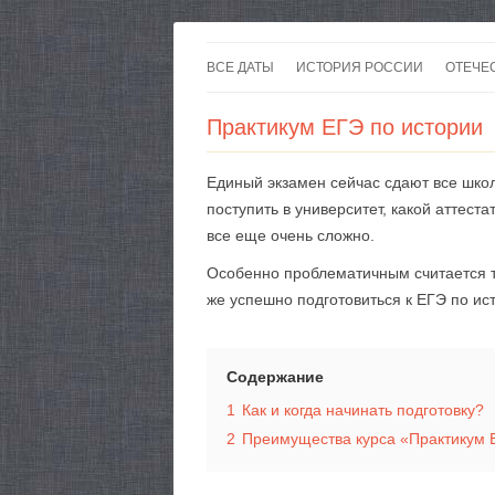
ВСЕ ДАТЫ
ИСТОРИЯ РОССИИ
ОТЕЧЕ
Практикум ЕГЭ по истории
Единый экзамен сейчас сдают все школ
поступить в университет, какой аттест
все еще очень сложно.
Особенно проблематичным считается те
же успешно подготовиться к ЕГЭ по ис
Содержание
1
Как и когда начинать подготовку?
2
Преимущества курса «Практикум 