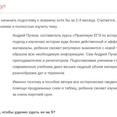
ку?
ачинать подготовку к экзамену хотя бы за 2-3 месяца. Считается, 
аниями и полностью изучить тему.
Андрей Пучков, составитель курса «Практикум ЕГЭ по истор
подход к изучению истории куда более действенный и эффе
материалы, ребенок сможет регулярно знакомится с новой т
образом всю необходимую информацию. Сам Андрей Пучков
преподавателем и репетитором. Подготавливая учеников к 
современные учебники дают весьма скудный объем материал
разнообразии дат и терминов.
Именно поэтому в пособии автора все исторические сведени
помощи продуманных схем и таблиц, ребенок сможет изуч
за очень короткий срок.
, чтобы удачно сдать ее на 5?