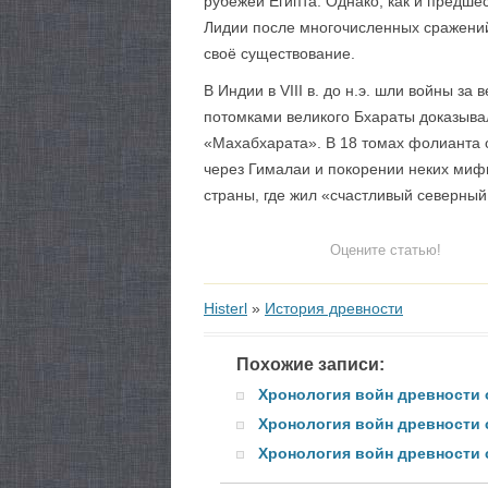
рубежей Египта. Однако, как и предше
Лидии после многочисленных сражений и
своё существование.
В Индии в VIII в. до н.э. шли войны 
потомками великого Бхараты доказывал
«Махабхарата». В 18 томах фолианта о
через Гималаи и покорении неких миф
страны, где жил «счастливый северный
Оцените статью!
Histerl
»
История древности
Похожие записи:
Хронология войн древности от 
Хронология войн древности с 
Хронология войн древности с 6