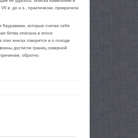
цам не удалось. Войска Вавилонии и
I в. до н.э., практически, прекратила
и Кауравами, которые считая себя
ная битва описана в эпосе
этих книгах говорится и о походе
воины достигли границ северной
 причинам, обратно.