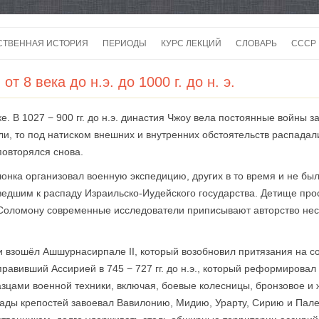
Перейти
к
СТВЕННАЯ ИСТОРИЯ
ПЕРИОДЫ
КУРС ЛЕКЦИЙ
СЛОВАРЬ
СССР
содержимому
СССР
т 8 века до н.э. до 1000 г. до н. э.
СССР
. В 1027 − 900 гг. до н.э. династия Чжоу вела постоянные войны 
ВОЙ
ли, то под натиском внешних и внутренних обстоятельств распада
повторялся снова.
ешонка организовал военную экспедицию, других в то время и не бы
ведшим к распаду Израильско-Иудейского государства. Детище пр
 Соломону современные исследователи приписывают авторство неск
рии взошёл Ашшурнасирпале II, который возобновил притязания на 
равивший Ассирией в 745 − 727 гг. до н.э., который реформировал
зцами военной техники, включая, боевые колесницы, бронзовое и 
осады крепостей завоевал Вавилонию, Мидию, Урарту, Сирию и Палес