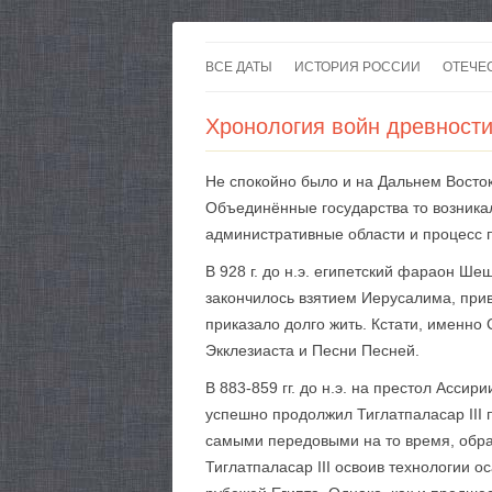
ВСЕ ДАТЫ
ИСТОРИЯ РОССИИ
ОТЕЧЕ
Хронология войн древности о
Не спокойно было и на Дальнем Востоке
Объединённые государства то возника
административные области и процесс 
В 928 г. до н.э. египетский фараон Ш
закончилось взятием Иерусалима, при
приказало долго жить. Кстати, именно
Экклезиаста и Песни Песней.
В 883-859 гг. до н.э. на престол Асси
успешно продолжил Тиглатпаласар III п
самыми передовыми на то время, обра
Тиглатпаласар III освоив технологии 