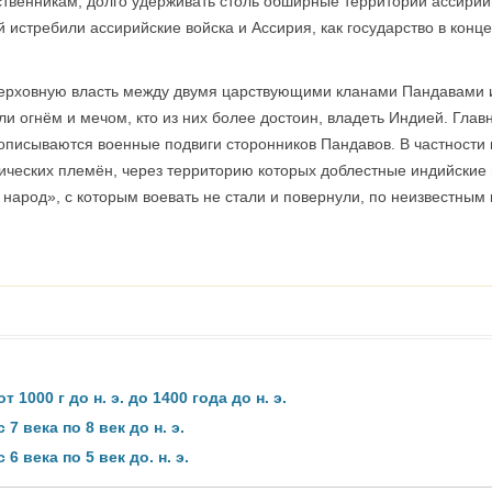
ственникам, долго удерживать столь обширные территории ассирий
стребили ассирийские войска и Ассирия, как государство в конце VI
за верховную власть между двумя царствующими кланами Пандавами 
и огнём и мечом, кто из них более достоин, владеть Индией. Глав
писываются военные подвиги сторонников Пандавов. В частности в 
ических племён, через территорию которых доблестные индийские 
 народ», с которым воевать не стали и повернули, по неизвестным
1000 г до н. э. до 1400 года до н. э.
7 века по 8 век до н. э.
 века по 5 век до. н. э.