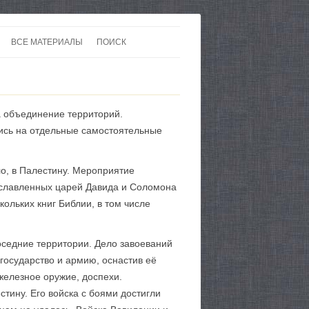
ВСЕ МАТЕРИАЛЫ
ПОИСК
 В 20-30 ГОДЫ ХХ ВЕКА
ЛИТЕРАТУРА
 ДО ВТОРОЙ МИРОВОЙ
ЕВРОПА
за объединение территорий.
НЫ
КАРТЫ
лись на отдельные самостоятельные
ло, в Палестину. Мероприятие
ославленных царей Давида и Соломона
ольких книг Библии, в том числе
соседние территории. Дело завоеваний
 государство и армию, оснастив её
железное оружие, доспехи.
тину. Его войска с боями достигли