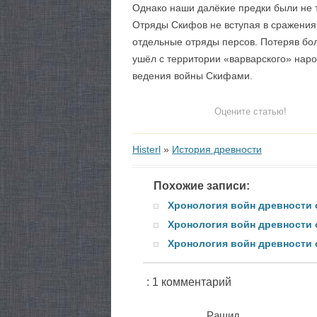
Однако наши далёкие предки были не т
Отряды Скифов не вступая в сражения,
отдельные отряды персов. Потеряв бол
ушёл с территории «варварского» наро
ведения войны Скифами.
Оцените статью!
Histerl
»
История древности
Похожие записи:
Хронология войн древности с 
Хронология войн древности от 
Хронология войн древности с 
: 1 комментарий
Рашид