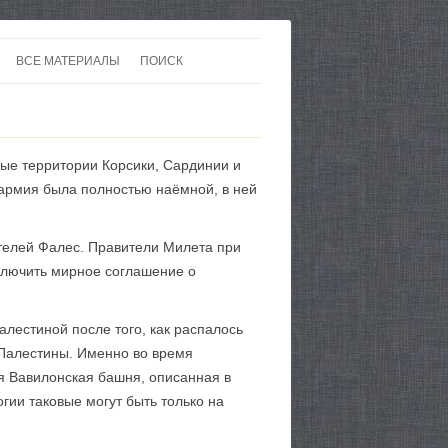
ВСЕ МАТЕРИАЛЫ
ПОИСК
 В 20-30 ГОДЫ ХХ ВЕКА
ЛИТЕРАТУРА
 ДО ВТОРОЙ МИРОВОЙ
ЕВРОПА
вые территории Корсики, Сардинии и
НЫ
КАРТЫ
армия была полностью наёмной, в ней
чителей Фалес. Правители Милета при
аключить мирное соглашение о
алестиной после того, как распалось
 Палестины. Именно во время
 Вавилонская башня, описанная в
ии таковые могут быть только на