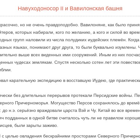
Навуходоносор II и Вавилонская башня
красочно, но не очень правдоподобно. Вавилоняне, как было приня
айтеров, которых набирали, кого по желанию, а кого и силой во вре
юдных групп наловили из числа полудиких иудейских племён. Когд
азных языках, понимают друг друга, то были буквально изумлены. 
чительно выше всех виденных ими сооружений. Иным из них посчас
денных чудесах землякам. Спустя несколько сотен лет эти повеств
иблии.
зовал карательную экспедицию в восставшую Иудею, где практически
актически без длительных перерывов протекали Персидские войны. 
верного Причерноморья. Могущество Персов сохранялось до времё
г. до н.э. серьёзно враждовали царста Вэй и Чу. Китай во все вре
яч подданных в одной битве считалось чуть ли не правилом хорошег
писцев, были зарыты заживо.
ий I с целью овладения бескрайними просторами Северного Причер