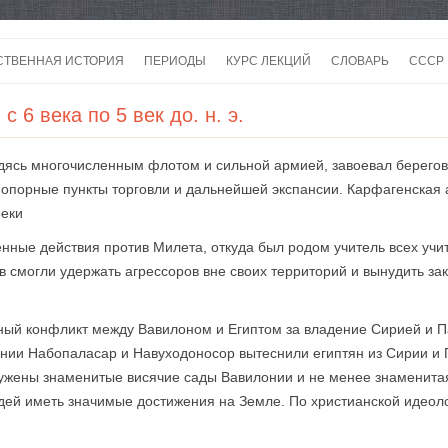
Перейти
к
СТВЕННАЯ ИСТОРИЯ
ПЕРИОДЫ
КУРС ЛЕКЦИЙ
СЛОВАРЬ
СССР
содержимому
СССР
 6 века по 5 век до. н. э.
СССР
аведясь многочисленным флотом и сильной армией, завоевал берего
ВОЙ
опорные пункты торговли и дальнейшей экспансии. Карфагенская 
реки
военные действия против Милета, откуда был родом учитель всех у
 смогли удержать агрессоров вне своих территорий и вынудить з
оенный конфликт между Вавилоном и Египтом за владение Сирией и П
онии Набопаласар и Навуходоносор вытеснили египтян из Сирии и
ужены знаменитые висячие сады Вавилонии и не менее знаменитая
ей иметь значимые достижения на Земле. По христианской идеолог