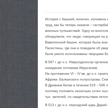
История с башней, конечно, изложена 
труд, как бы теперь сказали − гастарб
военных путешествий. Одну из многол
обнаружили, что люди, говорящие на р
Вавилонской башне, которая была зна
Палестины, где они и поведали об уви
были умело использованы творцами Б
В 587 г. до н.э. Навуходоносор органи
назидание потомкам Иерусалим.
На протяжении VI − IV вв. до н.э. пр
Африки, Балканского полуострова, Се
В Древнем Китае в течении 519 − 506 г
поэтому положить несколько сотен тыс
тыс. жителей, по свидетельствам лето
В 513 г. до н.э. персидский царь Дар