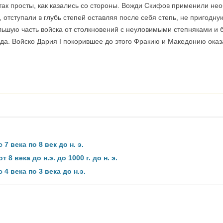
ак просты, как казались со стороны. Вожди Скифов применили нео
 отступали в глубь степей оставляя после себя степь, не пригодну
ьшую часть войска от столкновений с неуловимыми степняками и б
да. Войско Дария I покорившее до этого Фракию и Македонию ока
7 века по 8 век до н. э.
8 века до н.э. до 1000 г. до н. э.
4 века по 3 века до н.э.