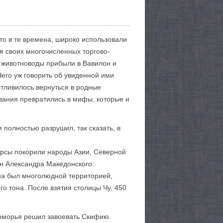
то в те времена, широко использовали
мя своих многочисленных торгово-
а животноводы прибыли в Вавилон и
Чего уж говорить об увиденной ими
тливилось вернуться в родные
ования превратились в мифы, которые и
 полностью разрушил, так сказать, в
Персы покорили народы Азии, Северной
н Александра Македонского.
мена был многолюдной территорией,
о тона. После взятия столицы Чу, 450
номорья решил завоевать Скифию.