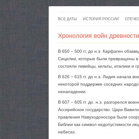
ВСЕ ДАТЫ
ИСТОРИЯ РОССИИ
ОТЕЧЕ
Хронология войн древности с
В 650 − 500 гг. до н.э. Карфаген обз
Сицилии, которые были превращены в 
состояли ливийцы, кельты, италики и г
В 626 − 615 гг. до н.э. Лидия начала 
некоторой поддержке соседних народов
ненападении.
В 607 − 605 гг. до. н.э. разгорелся в
Ассирийское государство. Цари Вавил
правления Навуходоносора были соор
Библии как символ недопустимости люд
небесах.