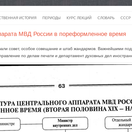
Перейти
к
СТВЕННАЯ ИСТОРИЯ
ПЕРИОДЫ
КУРС ЛЕКЦИЙ
СЛОВАРЬ
СССР
содержимому
СССР
ппарата МВД России в пореформленное время
СССР
вали совет, особое совещание и штаб жандармов. Важнейшими по
ВОЙ
управление по делам печати и департамент духовных дел иностран