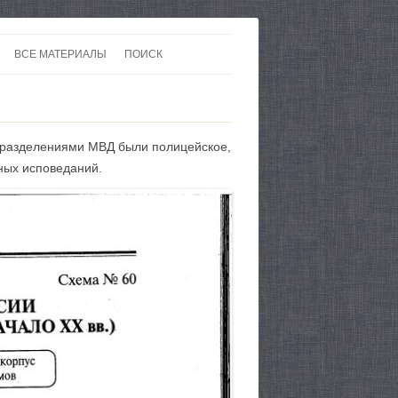
ВСЕ МАТЕРИАЛЫ
ПОИСК
 В 20-30 ГОДЫ ХХ ВЕКА
ЛИТЕРАТУРА
 ДО ВТОРОЙ МИРОВОЙ
ЕВРОПА
дразделениями МВД были полицейское,
НЫ
КАРТЫ
ных исповеданий.