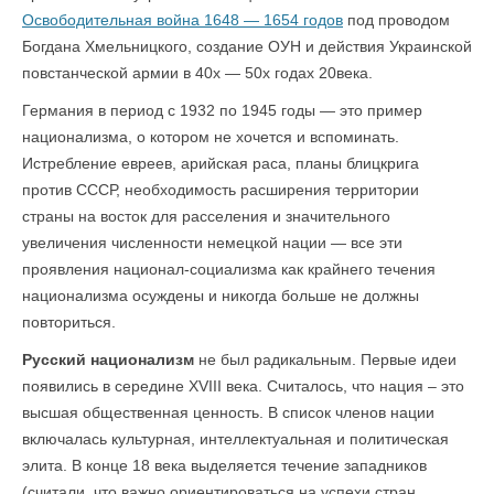
Освободительная война 1648 — 1654 годов
под проводом
Богдана Хмельницкого, создание ОУН и действия Украинской
повстанческой армии в 40х — 50х годах 20века.
Германия в период с 1932 по 1945 годы — это пример
национализма, о котором не хочется и вспоминать.
Истребление евреев, арийская раса, планы блицкрига
против СССР, необходимость расширения территории
страны на восток для расселения и значительного
увеличения численности немецкой нации — все эти
проявления национал-социализма как крайнего течения
национализма осуждены и никогда больше не должны
повториться.
Русский национализм
не был радикальным. Первые идеи
появились в середине XVIII века. Считалось, что нация – это
высшая общественная ценность. В список членов нации
включалась культурная, интеллектуальная и политическая
элита. В конце 18 века выделяется течение западников
(считали, что важно ориентироваться на успехи стран