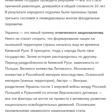
нежелание государя проводить реформы — все это стало
причиной революции, длившейся в общей сложности 10 лет.
В результате народного подъема были признаны права
третьего сословия и ликвидированы многие феодальные
пережитки.
Украина — это явный пример
этнического национализма
.
Никто не станет спорить, что формирование нации на
нынешней территории страны началось еще во времена
Киевской Руси. В принципе, тогда у народа было свое
государство. Затем история распорядилась по другому.
Период раздробленности Киевской Руси, зависимость от
Польши, Великого княжества Литовского, Московского
княжества и Российской империи впоследствии, Османской
империи (южные территории), Австро — Венгрии,
разделение Украины после 1 мировой войны между Россией,
Польшей и Румынией по итогам Версальского договора —
все эти факторы не могли не привести к активному развитию
национально-освободительных движений. Основными
проявлениями украинского национализма стала