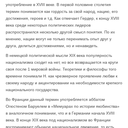
употребление в XVIII веке. В первой половине столетия
термин понимается как гордость за свой народ, нацию, его
достижения, героев и т.д. Как отмечает Гердер, к концу XVIII
века среди некоторых политических лидеров
распространился несколько другой смысл понятия. По их
мнению, нации могут не только перенимать опыт друг у
друга, делиться достижениями, но и ненавидеть.
В немецкой политической мысли XIX века популярность
национализма сходит на нет, но все возвращается на круги
своя после 1 мировой войны. Теоретики и философы того
времени понимали Н. как чрезмерное проявление любви к
своему народу и акцентировании на необходимости крепкого
национального государства.
Во Франции данный термин употребляется аббатом
Огюстеном Баруелем в «Мемуарах по истории якобинства»
в аналогичном понимании, что и в Германии начала XVIII
века. В конце XIX века под национализмом во Франции
воспринимают обычное национальное движение, то есть