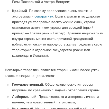
Речи Посполитой и Австро-Венгрии;
Крайний
. По своему проявлению очень похож на
экстремизм и
сепаратизм
. Если к власти в государстве
приходят ультраправые политические силы, страна
становится источником угрозы для соседей (яркий
пример — Третий рейх и Гитлер). Крайний национализм
внутри страны может стать причиной гражданской
войны, если какая-то народность желает отделить свою
территорию в отдельное государство (баски или
каталонцы в Испании).
Некоторые теоретики являются сторонниками более узкой
классификации национализма:
Государственный
. Общечеловеческие интересы
вторичны по сравнению с задачей укрепления страны;
Либеральный
. Права человека и интересы личности
важнее, чем нравственный патриотизм;
Культурный
. Нация — это группа людей с общим