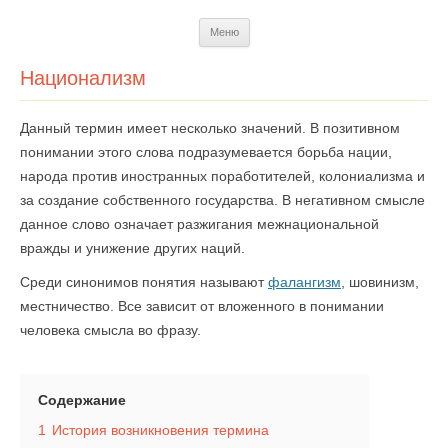
Перейти
Меню
к
содержимому
Национализм
Данный термин имеет несколько значений. В позитивном
понимании этого слова подразумевается борьба нации,
народа против иностранных поработителей, колониализма и
за создание собственного государства. В негативном смысле
данное слово означает разжигания межнациональной
вражды и унижение других наций.
Среди синонимов понятия называют
фалангизм
, шовинизм,
местничество. Все зависит от вложенного в понимании
человека смысла во фразу.
Содержание
1
История возникновения термина