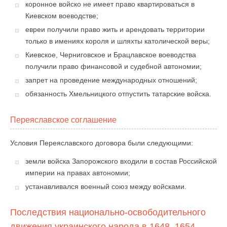
коронное войско не имеет право квартироваться в
Киевском воеводстве;
евреи получили право жить и арендовать территории
только в имениях короля и шляхты католической веры;
Киевское, Черниговское и Брацлавское воеводства
получили право финансовой и судебной автономии;
запрет на проведение международных отношений;
обязанность Хмельницкого отпустить татарские войска.
Переяславское соглашение
Условия Переяславского договора были следующими:
земли войска Запорожского входили в состав Российской
империи на правах автономии;
устанавливался военный союз между войсками.
Последствия национально-освободительного
движения украинского народа в 1648–1654