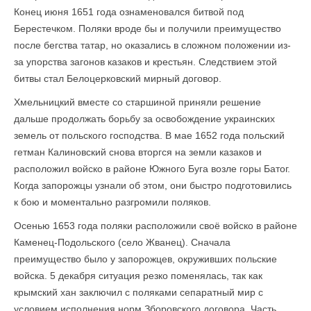
Конец июня 1651 года ознаменовался битвой под
Берестечком. Поляки вроде бы и получили преимущество
после бегства татар, но оказались в сложном положении из-
за упорства загонов казаков и крестьян. Следствием этой
битвы стал Белоцерковский мирный договор.
Хмельницкий вместе со старшиной приняли решение
дальше продолжать борьбу за освобождение украинских
земель от польского господства. В мае 1652 года польский
гетман Калиновский снова вторгся на земли казаков и
расположил войско в районе Южного Буга возле горы Батог.
Когда запорожцы узнали об этом, они быстро подготовились
к бою и моментально разгромили поляков.
Осенью 1653 года поляки расположили своё войско в районе
Каменец-Подольского (село Жванец). Сначала
преимущество было у запорожцев, окруживших польские
войска. 5 декабря ситуация резко поменялась, так как
крымский хан заключил с поляками сепаратный мир с
условием исполнения норм Зборовского договора. Часть