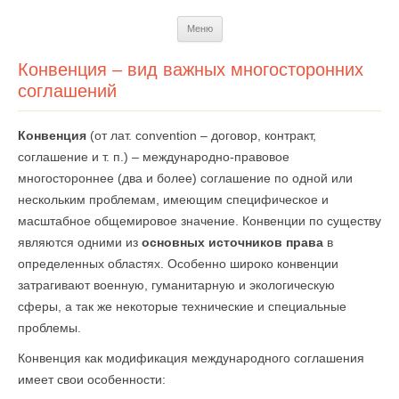
Перейти
Меню
к
содержимому
Конвенция – вид важных многосторонних
соглашений
Конвенция
(от лат. convention – договор, контракт,
соглашение и т. п.) – международно-правовое
многостороннее (два и более) соглашение по одной или
нескольким проблемам, имеющим специфическое и
масштабное общемировое значение. Конвенции по существу
являются одними из
основных источников права
в
определенных областях. Особенно широко конвенции
затрагивают военную, гуманитарную и экологическую
сферы, а так же некоторые технические и специальные
проблемы.
Конвенция как модификация международного соглашения
имеет свои особенности: