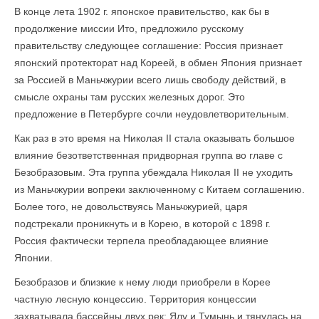
В конце лета 1902 г. японское правительство, как бы в
продолжение миссии Ито, предложило русскому
правительству следующее соглашение: Россия признает
японский протекторат над Кореей, в обмен Япония признает
за Россией в Маньчжурии всего лишь свободу действий, в
смысле охраны там русских железных дорог. Это
предложение в Петербурге сочли неудовлетворительным.
Как раз в это время на Николая II стала оказывать большое
влияние безответственная придворная группа во главе с
Безобразовым. Эта группа убеждала Николая II не уходить
из Маньчжурии вопреки заключенному с Китаем соглашению.
Более того, не довольствуясь Маньчжурией, царя
подстрекали проникнуть и в Корею, в которой с 1898 г.
Россия фактически терпела преобладающее влияние
Японии.
Безобразов и близкие к нему люди приобрели в Корее
частную лесную концессию. Территория концессии
захватывала бассейны двух рек: Ялу и Тумынь и тянулась на