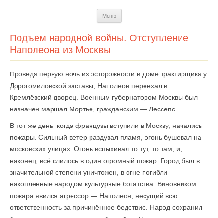
Перейти
Меню
к
содержимому
Подъем народной войны. Отступление
Наполеона из Москвы
Проведя первую ночь из осторожности в доме трактирщика у
Дорогомиловской заставы, Наполеон переехал в
Кремлёвский дворец. Военным губернатором Москвы был
назначен маршал Мортье, гражданским — Лессепс.
В тот же день, когда французы вступили в Москву, начались
пожары. Сильный ветер раздувал пламя, огонь бушевал на
московских улицах. Огонь вспыхивал то тут, то там, и,
наконец, всё слилось в один огромный пожар. Город был в
значительной степени уничтожен, в огне погибли
накопленные народом культурные богатства. Виновником
пожара явился агрессор — Наполеон, несущий всю
ответственность за причинённое бедствие. Народ сохранил