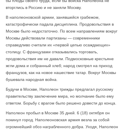
бы плоды своего труда, если бы войска Наполеона не
вторглись в Россию и не заняли Москву.
В наполеоновской армии, занявшейся грабежом,
катастрофически падала дисциплина. Продовольствия в
Москве было недостаточно. По всем направлениям вокруг
Москвы действовали партизаны — современники
справедливо считали их «первой цепью осаждающих»
столицу. С французами отказывались торговать,
продовольствия им не давали. Подмосковные крестьяне
жгли дома и собранный хлеб; народ смотрел на приход
французов, как на новое нашествие татар. Вокруг Москвы
бушевала народная война.
Будучи в Москве, Наполеон трижды предлагал русскому
правительству заключение мира, но молчание было ему
ответом. Борьбу с врагом было решено довести до конца.
Наполеон пробыл в Москве 35 дней. 6 (18) октября он
покинул город. Наполеоновская армия везла за собой
огромнейший обоз награбленного добра. Уходя, Наполеон