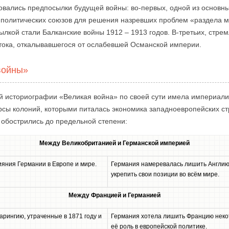
овались предпосылки будущей войны: во-первых, одной из основ
политических союзов для решения назревших проблем «раздела м
лкой стали Балканские войны 1912 – 1913 годов. В-третьих, стре
стока, откалывавшегося от ослабевшей Османской империи.
войны»
й историографии «Великая война» по своей сути имела империали
сы колоний, которыми питалась экономика западноевропейских стр
 обострились до предельной степени:
Между Великобританией и Германской империей
ияния Германии в Европе и мире.
Германия намеревалась лишить Англию 
укрепить свои позиции во всём мире.
Между Францией и Германией
арингию, утраченные в 1871 году и
Германия хотела лишить Францию неко
её роль в европейской политике.