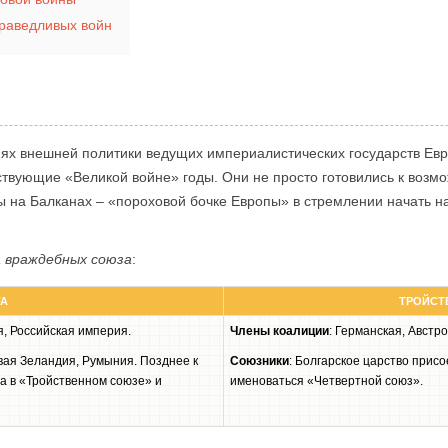
раведливых войн
иях внешней политики ведущих империалистических государств Евр
твующие «Великой войне» годы. Они не просто готовились к возмо
ы на Балканах – «пороховой бочке Европы» в стремлении начать н
а враждебных союза
:
ТА
ТРОЙСТ
я, Российская империя.
Члены коалиции
: Германская, Австр
овая Зеландия, Румыния. Позднее к
Союзники
: Болгарское царство прис
а в «Тройственном союзе» и
именоваться «Четвертной союз».