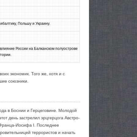
ибалтику, Польшу и Украину.
 влияние России на Балканском полуострове
тории.
их экономик. Того же, хотя и с
шие союзники.
да в Боснии и Герцеговине. Молодой
тот день застрелил эрцгерцога Австро-
Франца-Иосифа I. Последнее
ровительницей террористов и начать