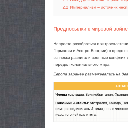
2.2
Империализм – источник несп
Предпосылки к мировой войне
Непросто разобраться в хитросплетен
Германии и Австро-Венгрии) в предшес
всячески разжигали военные конфликт
передел колониального мира.
Европа заранее размежевалась на дв
АНТАН
Члены коалиции
: Великобритания, Франци
Союзники Антанты
: Австралия, Канада, Н
ним присоединилась Италия, после членств
недолгого нейтралитета.