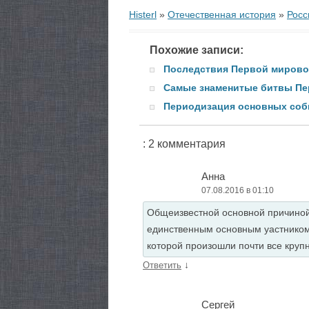
Histerl
»
Отечественная история
»
Росс
Похожие записи:
Последствия Первой миров
Самые знаменитые битвы П
Периодизация основных со
: 2 комментария
Анна
07.08.2016 в 01:10
Общеизвестной основной причиной 
единственным основным уастником
которой произошли почти все круп
↓
Ответить
Сергей