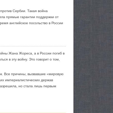
 против Сербии. Такая война
чила прямые гарантии поддержки от
время английское посольство в России
ойны Жана Жореса, а в России погиб в
ся в эту войну. Это говорит о том,
ок. Все причины, вызвавшие «мировую
щих империалистических держав
разрешила, но стала лишь первым