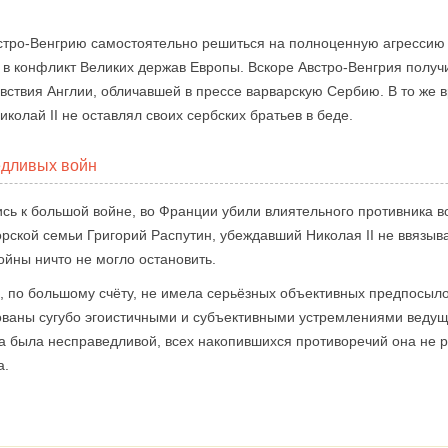
встро-Венгрию самостоятельно решиться на полноценную агрессию
 в конфликт Великих держав Европы. Вскоре Австро-Венгрия полу
увствия Англии, обличавшей в прессе варварскую Сербию. В то же 
колай II не оставлял своих сербских братьев в беде.
едливых войн
сь к большой войне, во Франции убили влиятельного противника в
ской семьи Григорий Распутин, убеждавший Николая II не ввязывать
йны ничто не могло остановить.
, по большому счёту, не имела серьёзных объективных предпосыл
ованы сугубо эгоистичными и субъективными устремлениями веду
на была несправедливой, всех накопившихся противоречий она не 
а.