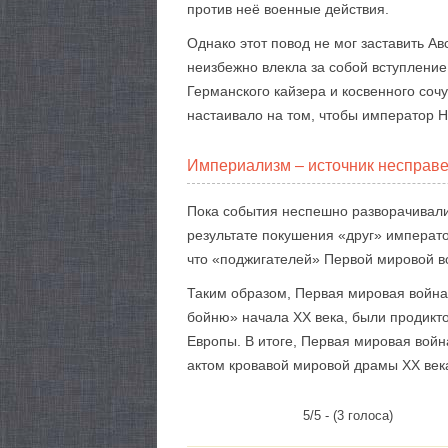
против неё военные действия.
Однако этот повод не мог заставить А
неизбежно влекла за собой вступление
Германского кайзера и косвенного соч
настаивало на том, чтобы император Ни
Империализм – источник несправ
Пока события неспешно разворачивали
результате покушения «друг» император
что «поджигателей» Первой мировой во
Таким образом, Первая мировая война
бойню» начала XX века, были продикт
Европы. В итоге, Первая мировая вой
актом кровавой мировой драмы XX век
5/5 - (3 голоса)