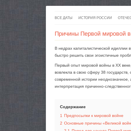
ВСЕ ДАТЫ
ИСТОРИЯ РОССИИ
ОТЕЧЕ
Причины Первой мировой 
В недрах капиталистической идиллии 
быстро решить свои эгоистичные проб
Первый опыт мировой войны в XX веке, 
вовлекла в свою сферу 38 государств,
современной истории неоднозначное, 
интерпретация причинно-следственног
Содержание
1
Предпосылки к мировой войне
2
Основные причины «Великой вой
2.1
Повод для начала Первой ми