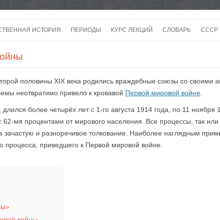
Перейти
к
СТВЕННАЯ ИСТОРИЯ
ПЕРИОДЫ
КУРС ЛЕКЦИЙ
СЛОВАРЬ
СССР
содержимому
СССР
войны
СССР
второй половины XIX века родились враждебные союзы со своими
ВОЙ
лемы неотвратимо привело к кровавой
Первой мировой войне
.
длился более четырёх лет с 1-го августа 1914 года, по 11 ноября
 с 62-мя процентами от мирового населения. Все процессы, так или
а зачастую и разноречивое толкование. Наиболее наглядным прим
о процесса, приведшего к Первой мировой войне.
ны»
ровой войны