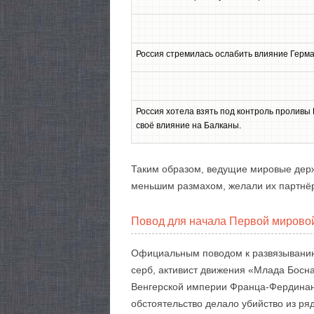
Россия стремилась ослабить влияние Герма
Россия хотела взять под контроль проливы
своё влияние на Балканы.
Таким образом, ведущие мировые держа
меньшим размахом, желали их партнёр
Повод для начала Первой мирово
Официальным поводом к развязыванию 
серб, активист движения «Млада Босна
Венгерской империи Франца-Фердинан
обстоятельство делало убийство из р