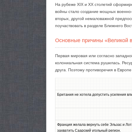
На рубеже XIX и XX столетий сформир
войны стало создание мощных военно-
вторых, другой немаловажной предпосы
поучаствовать в разделе Ближнего Во
Основные причины «Великой 
Первая мировая или согласно западно
колониальная система рушилась. Ресур
друга. Поэтому противоречия в Европе
Британия не хотела допустить усиления вл
Франция желала вернуть себе Эльзас и Лот
захватить Саарский угольный регион.