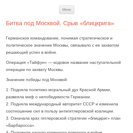
Перейти
Меню
к
содержимому
Битва под Москвой. Срыв «блицкрига»
Германское командование, понимая стратегическое и
политическое значение Москвы, связывало с ее захватом
решающий успех в войне.
Операция «Тайфун» — кодовое название наступательной
операции по захвату Москвы.
Значение победы под Москвой:
1. Подняла политико-моральный дух Красной Армии,
развеяла миф о непобедимости Германии.
2. Подняла международный авторитет СССР и изменила
соотношение сил в пользу антигитлеровской коалиции.
3. Означала крах гитлеровской стратегии «блицкриг» план
«Барбаросса».
4. Положила начало коренного поворота в войне.