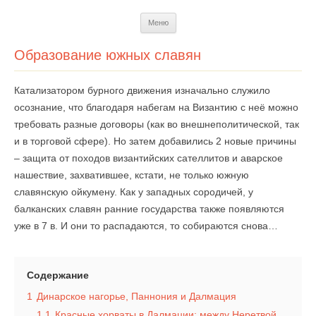
Перейти
Меню
к
содержимому
Образование южных славян
Катализатором бурного движения изначально служило
осознание, что благодаря набегам на Византию с неё можно
требовать разные договоры (как во внешнеполитической, так
и в торговой сфере). Но затем добавились 2 новые причины
– защита от походов византийских сателлитов и аварское
нашествие, захватившее, кстати, не только южную
славянскую ойкумену. Как у западных сородичей, у
балканских славян ранние государства также появляются
уже в 7 в. И они то распадаются, то собираются снова…
Содержание
1
Динарское нагорье, Паннония и Далмация
1.1
Красные хорваты в Далмации: между Неретвой,