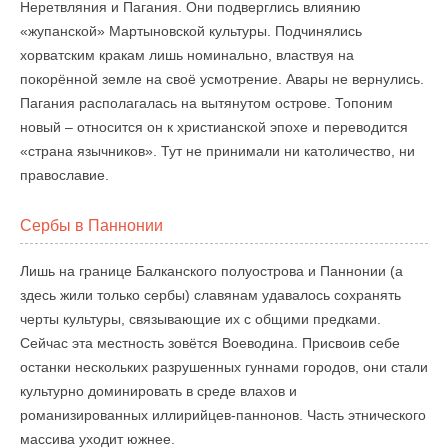
Неретвляния и Пагания. Они подверглись влиянию
«жупанской» Мартыновской культуры. Подчинялись
хорватским кракам лишь номинально, властвуя на
покорённой земле на своё усмотрение. Авары не вернулись.
Пагания располагалась на вытянутом острове. Топоним
новый – относится он к христианской эпохе и переводится
«страна язычников». Тут не принимали ни католичество, ни
православие.
Сербы в Паннонии
Лишь на границе Балканского полуострова и Паннонии (а
здесь жили только сербы) славянам удавалось сохранять
черты культуры, связывающие их с общими предками.
Сейчас эта местность зовётся Воеводина. Присвоив себе
останки нескольких разрушенных гуннами городов, они стали
культурно доминировать в среде влахов и
романизированных иллирийцев-паннонов. Часть этнического
массива уходит южнее.