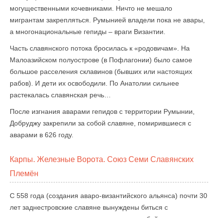
могущественными кочевниками. Ничто не мешало
мигрантам закрепляться. Румынией владели пока не авары,
а многонациональные гепиды – враги Византии.
Часть славянского потока бросилась к «родовичам». На
Малоазийском полуострове (в Пофлагонии) было самое
большое расселения склавинов (бывших или настоящих
рабов). И дети их освободили. По Анатолии сильнее
растекалась славянская речь…
После изгнания аварами гепидов с территории Румынии,
Добруджу закрепили за собой славяне, помирившиеся с
аварами в 626 году.
Карпы. Железные Ворота. Союз Семи Славянских
Племён
С 558 года (создания аваро-византийского альянса) почти 30
лет заднестровские славяне вынуждены биться с