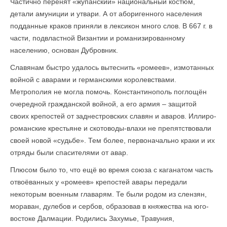
Частично перенят «жупанский» национальный костюм,
детали амуниции и утвари. А от аборигенного населения
подданные краков приняли в лексикон много слов. В 667 г. в
части, подвластной Византии и романизированному
населению, основан Дубровник.
Славянам быстро удалось вытеснить «ромеев», измотанных
войной с аварами и германскими королевствами.
Метрополия не могла помочь. Константинополь поглощён
очередной гражданской войной, а его армия – защитой
своих крепостей от заднестровских славян и аваров. Иллиро-
романские крестьяне и скотоводы-влахи не препятствовали
своей новой «судьбе». Тем более, первоначально краки и их
отряды были спасителями от авар.
Плюсом было то, что ещё во время союза с каганатом часть
отвоёванных у «ромеев» крепостей авары передали
некоторым военным главарям. Те были родом из слензян,
мораван, дулебов и сербов, образовав в княжества на юго-
востоке Далмации. Родились Захумье, Травуния,