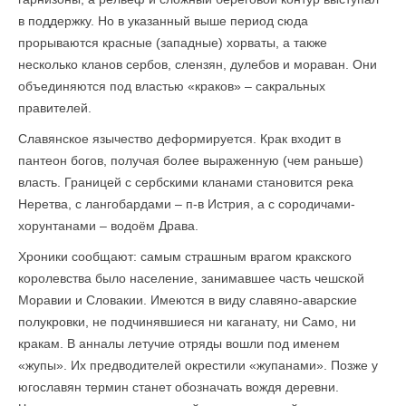
в поддержку. Но в указанный выше период сюда
прорываются красные (западные) хорваты, а также
несколько кланов сербов, слензян, дулебов и мораван. Они
объединяются под властью «краков» – сакральных
правителей.
Славянское язычество деформируется. Крак входит в
пантеон богов, получая более выраженную (чем раньше)
власть. Границей с сербскими кланами становится река
Неретва, с лангобардами – п-в Истрия, а с сородичами-
хорунтанами – водоём Драва.
Хроники сообщают: самым страшным врагом кракского
королевства было население, занимавшее часть чешской
Моравии и Словакии. Имеются в виду славяно-аварские
полукровки, не подчинявшиеся ни каганату, ни Само, ни
кракам. В анналы летучие отряды вошли под именем
«жупы». Их предводителей окрестили «жупанами». Позже у
югославян термин станет обозначать вождя деревни.