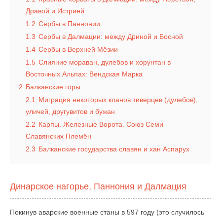
Дравой и Истрией
1.2
Сербы в Паннонии
1.3
Сербы в Далмации: между Дриной и Босной
1.4
Сербы в Верхней Мёзии
1.5
Слияние мораван, дулебов и хорунтан в
Восточных Альпах: Вендская Марка
2
Балканские горы
2.1
Миграция некоторых кланов тиверцев (дулебов),
уличей, другувитов и бужан
2.2
Карпы. Железные Ворота. Союз Семи
Славянских Племён
2.3
Балканские государства славян и хан Аспарух
Динарское нагорье, Паннония и Далмация
Покинув аварские военные станы в 597 году (это случилось