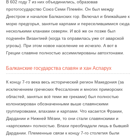
В 602 году 7 из них объединились, образовав
протогосударство Союз Семи Племён. Он был между
Днестром и началом Балканских гор. Включал и ближайшие к
морю предгорья, занятые карпами и переселившимися сюда
несколькими кланами северян. И всё же он позже был
подчинён Византией (когда та оправилась уже от аварской
угрозы). При этом новое население не исчезло. А вот в
Греции славяне полностью ассимилированы автохтонами.
Балканские государства славян и хан Аспарух
К концу 7-го века весь исторический регион Македония (за
исключением греческих Фессалоник и многих приморских
областей, занятых всё теми же греками) был полностью
колонизирован обозначенными выше славянскими
группировками, влахами и карпами. Что касается Фракии,
Дардании и Нижней Мёзии, то они стали славянскими и
«карпскими» полностью. Влахи преобладали лишь в бывшей
Дардании. Племенные связи к концу 7-го столетия были