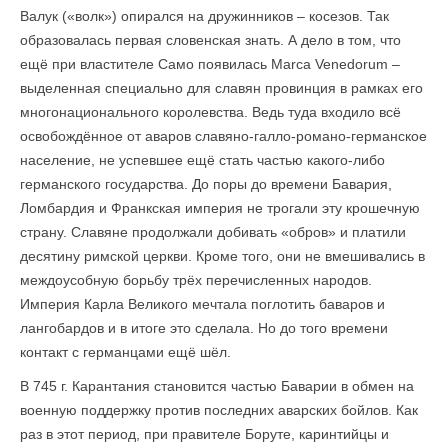
Валук («волк») опирался на дружинников – косезов. Так
образовалась первая словенская знать. А дело в том, что
ещё при властителе Само появилась Marca Venedorum –
выделенная специально для славян провинция в рамках его
многонационального королевства. Ведь туда входило всё
освобождённое от аваров славяно-галло-романо-германское
население, не успевшее ещё стать частью какого-либо
германского государства. До поры до времени Бавария,
Ломбардия и Франкская империя не трогали эту крошечную
страну. Славяне продолжали добивать «обров» и платили
десятину римской церкви. Кроме того, они не вмешивались в
междоусобную борьбу трёх перечисленных народов.
Империя Карла Великого мечтала поглотить баваров и
лангобардов и в итоге это сделала. Но до того времени
контакт с германцами ещё шёл.
В 745 г. Карантания становится частью Баварии в обмен на
военную поддержку против последних аварских бойлов. Как
раз в этот период, при правителе Боруте, каринтийцы и