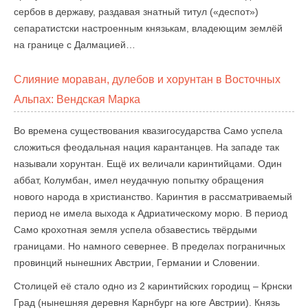
сербов в державу, раздавая знатный титул («деспот»)
сепаратистски настроенным князькам, владеющим землёй
на границе с Далмацией…
Слияние мораван, дулебов и хорунтан в Восточных
Альпах: Вендская Марка
Во времена существования квазигосударства Само успела
сложиться феодальная нация карантанцев. На западе так
называли хорунтан. Ещё их величали каринтийцами. Один
аббат, Колумбан, имел неудачную попытку обращения
нового народа в христианство. Каринтия в рассматриваемый
период не имела выхода к Адриатическому морю. В период
Само крохотная земля успела обзавестись твёрдыми
границами. Но намного севернее. В пределах пограничных
провинций нынешних Австрии, Германии и Словении.
Столицей её стало одно из 2 каринтийских городищ – Крнски
Град (нынешняя деревня Карнбург на юге Австрии). Князь