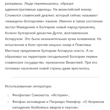
разорваны. Люди перемешались, образуя
административные единицы. На византийский манер.
Сложился славянский диалект, который сейчас называют
«македоно-болгарским» языком. Именно в таком состоянии
застал Македонию и Болгарию новый народ-пришелец.
Колено булгарской династии Дулло, возглавленное
Аспарухом. Это была незначительная кучка кочевников. Но
испытанная в боях против хищных хазар в Поволжье.
Местные предложили булгарам Аспаруха осесть. А он
образовал на территории сегодняшней Болгарии первое
славянское государство, признанное Византией. При его
потомках население новой страны даже крестилось.
Использованная литература:
Феофилакт Симокатта. «История»;
Феофан исповедник и Патриарх Никифор. «О безумном
нападении безбожных аваров и персов»;