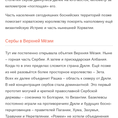
километром «поглощая» его.
Часть населения сегодняшних боснийских территорий позже
помогает хорватскому королевству покорять наполовину ещё
византийскую Истрию и часть нынешней Хорватии.
Сербы в Верхней Мёзии
Тут им постепенно открывала объятия Верхняя Мёзия. Ныне
– горная часть Сербии. А затем и прискадарская Албания.
Когда-то в этих пределах сложится страна Дукля. Ещё позже
из неё разовьётся более просторное королевство – Зета.
Всех их далее объединит Рашка – область к северу от Дукли.
В ней концентрация сербов стала доминантной. Это первый
прототип могучей и крепкой православной Сербской
державы – союзника то Болгарии, то Византии. Базилевсы
постоянно играли на противоречиях Дукли и будущих босно-
герцеговинцев – правителей Пагании, Хума, Захумья,
Травунии и Неретвлянии. «Ромеи» не хотели объединения