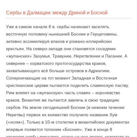
Сербы в Далмации: между Дриной и Босной
Уже в самом начале 8 в. сербы начинают заселять
восточную половину нынешней Боснии и Герцеговины,
активно ассимилируя влахов и романо-иллирийских
крестьян. На северо-западе они становятся соседями
«жупанских» Захумья, Травунии, Неретвлянии и Пагании. А
севернее – хорватского протогосударства краков,
захватывающего всё больше островов в Адриатике.
Соперничающие на тот момент Западная и Восточная
христианские церкви пытаются поделить славянскую паству.
Рим влияет на «жупанскую» часть славян – королевство
краков. Византия же пытается завлечь в свою традицию
сербов. На земле сегодняшней Боснии (в нижнем течении
Неретвы) первое их княжество получило название Хум
(«холм»). Только в 10-м столетии в византийских документах
впервые появится топоним «Босния». Уже в конце 8
столетия сербы двинулись далее на юго-восток, километр за