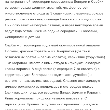
на пограничной территории современных Венгрии и Сербии
во время осады здешних византийских форпостов)
многочисленные отряды из 3 славянских племенных союзов
решают осесть на северо-западе Балканского полуострова.
Они обживают некоторые пятачки, а через некоторое время
ведут туда оставшихся на родине сородичей. С обозами,
женщинами и детьми.
Сербы – с территории тогда ещё оккупированной аварами
Польши, красные хорваты – из Закарпатья (где так и
остаются их братья – белые хорваты), каринтяне (хорунтане)
– из Моравии. Вместе с ними оттуда мигрируют некоторые
кланы мораван. А ещё позже (в середине 7-го столетия) с
территории уже Болгарии приходит часть дулебов (на
востоке те назывались тиверцами). Славяне ассимилируют
иллиро-романских земледельцев и скотоводов-влахов
(занимающих тогда все вершины Динар, Балкан и Карпат).
Лишь хорунтанам пришлось немного повоевать. С
германцами. Причём те путали их с проживающим здесь