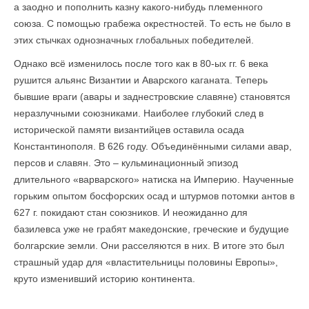
а заодно и пополнить казну какого-нибудь племенного
союза. С помощью грабежа окрестностей. То есть не было в
этих стычках однозначных глобальных победителей.
Однако всё изменилось после того как в 80-ых гг. 6 века
рушится альянс Византии и Аварского каганата. Теперь
бывшие враги (авары и заднестровские славяне) становятся
неразлучными союзниками. Наиболее глубокий след в
исторической памяти византийцев оставила осада
Константинополя. В 626 году. Объединёнными силами авар,
персов и славян. Это – кульминационный эпизод
длительного «варварского» натиска на Империю. Наученные
горьким опытом босфорских осад и штурмов потомки антов в
627 г. покидают стан союзников. И неожиданно для
базилевса уже не грабят македонские, греческие и будущие
болгарские земли. Они расселяются в них. В итоге это был
страшный удар для «властительницы половины Европы»,
круто изменивший историю континента.