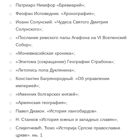
Патриарх Никифор «Бревиарий»;
Феофан Исповедник. «Хронография»;
Иоанн Солунский. «Чудеса Святого Дмитрия
Солунского»;
«Послание римского папы Агафона на VI Вселенский
Собор»;
«Моневмасийская хроника»;
«Эпитома (сокращение) Географии Страбона»;
«Летопись попа Дуклянина»;
Константин Багрянородный. «Об управлении
империей»;
«Именник болгарских князей»;
«Армянская география»;
Павел Диакон. «История лангобардов».
Н. Станков «История южных и западных славян»;
Слијепчевић, Ђоко «Историја Српске православне
цркве». књ. 1