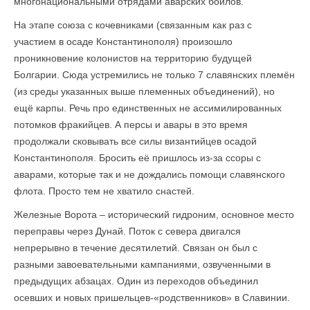
многонациональными отрядами аварских бойлов.
На этапе союза с кочевниками (связанным как раз с
участием в осаде Константинополя) произошло
проникновение колонистов на территорию будущей
Болгарии. Сюда устремились не только 7 славянских племён
(из среды указанных выше племенных объединений), но
ещё карпы. Речь про единственных не ассимилированных
потомков фракийцев. А персы и авары в это время
продолжали сковывать все силы византийцев осадой
Константинополя. Бросить её пришлось из-за ссоры с
аварами, которые так и не дождались помощи славянского
флота. Просто тем не хватило снастей.
Железные Ворота – исторический гидроним, основное место
переправы через Дунай. Поток с севера двигался
непрерывно в течение десятилетий. Связан он был с
разными завоевательными кампаниями, озвученными в
предыдущих абзацах. Один из переходов объединил
осевших и новых пришельцев-«родственников» в Славинии.