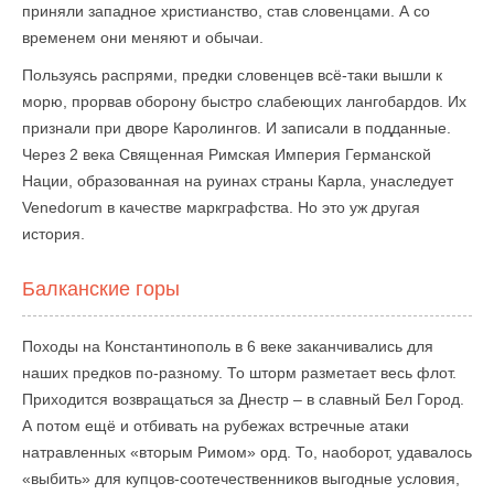
приняли западное христианство, став словенцами. А со
временем они меняют и обычаи.
Пользуясь распрями, предки словенцев всё-таки вышли к
морю, прорвав оборону быстро слабеющих лангобардов. Их
признали при дворе Каролингов. И записали в подданные.
Через 2 века Священная Римская Империя Германской
Нации, образованная на руинах страны Карла, унаследует
Venedorum в качестве маркграфства. Но это уж другая
история.
Балканские горы
Походы на Константинополь в 6 веке заканчивались для
наших предков по-разному. То шторм разметает весь флот.
Приходится возвращаться за Днестр – в славный Бел Город.
А потом ещё и отбивать на рубежах встречные атаки
натравленных «вторым Римом» орд. То, наоборот, удавалось
«выбить» для купцов-соотечественников выгодные условия,