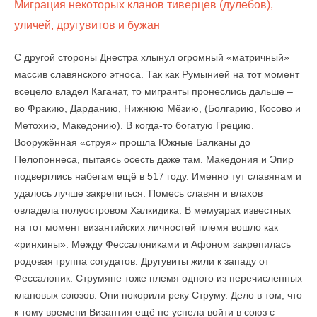
Миграция некоторых кланов тиверцев (дулебов),
уличей, другувитов и бужан
С другой стороны Днестра хлынул огромный «матричный»
массив славянского этноса. Так как Румынией на тот момент
всецело владел Каганат, то мигранты пронеслись дальше –
во Фракию, Дарданию, Нижнюю Мёзию, (Болгарию, Косово и
Метохию, Македонию). В когда-то богатую Грецию.
Вооружённая «струя» прошла Южные Балканы до
Пелопоннеса, пытаясь осесть даже там. Македония и Эпир
подверглись набегам ещё в 517 году. Именно тут славянам и
удалось лучше закрепиться. Помесь славян и влахов
овладела полуостровом Халкидика. В мемуарах известных
на тот момент византийских личностей племя вошло как
«ринхины». Между Фессалониками и Афоном закрепилась
родовая группа согудатов. Другувиты жили к западу от
Фессалоник. Струмяне тоже племя одного из перечисленных
клановых союзов. Они покорили реку Струму. Дело в том, что
к тому времени Византия ещё не успела войти в союз с