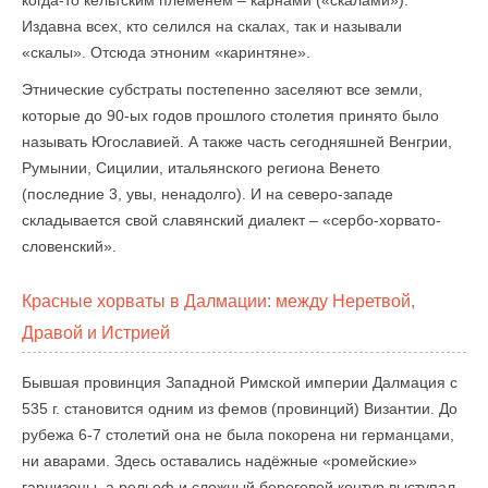
когда-то кельтским племенем – карнами («скалами»).
Издавна всех, кто селился на скалах, так и называли
«скалы». Отсюда этноним «каринтяне».
Этнические субстраты постепенно заселяют все земли,
которые до 90-ых годов прошлого столетия принято было
называть Югославией. А также часть сегодняшней Венгрии,
Румынии, Сицилии, итальянского региона Венето
(последние 3, увы, ненадолго). И на северо-западе
складывается свой славянский диалект – «сербо-хорвато-
словенский».
Красные хорваты в Далмации: между Неретвой,
Дравой и Истрией
Бывшая провинция Западной Римской империи Далмация с
535 г. становится одним из фемов (провинций) Византии. До
рубежа 6-7 столетий она не была покорена ни германцами,
ни аварами. Здесь оставались надёжные «ромейские»
гарнизоны, а рельеф и сложный береговой контур выступал