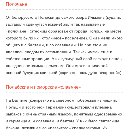
Полочане
От белорусского Полесья до самого озера Ильмень (куда их
заставили сдвинуться южане) жили так называемые
«полочане» (этноним образован от города Полоцк, на месте
которого было их «столичное» поселение). Они имели много
общего и с балтами, и со славянами. Но при этом не
являлись плодом их ассимиляции. Так как имели ещё и
собственные традиции. А их культурный слой восходит ещё к
«поздневенетским» временам. Они стали этнической
основой будущих кривичей («криве» – «колдун», «чародей»).
Полабские и поморские «славяне»
На Балтике (конкретно на северном побережье нынешних
Польши и восточной Германии) существовали племена
рыбаков с очень странным языком, понятным одновременно
и германцам, и славянам, и балтам. У них было святилище
Аркона, дожившее до «развитого» средневековья. Их