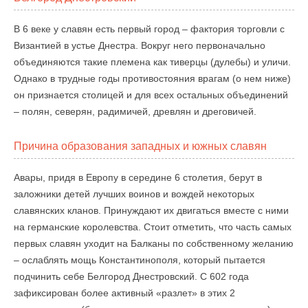
В 6 веке у славян есть первый город – фактория торговли с
Византией в устье Днестра. Вокруг него первоначально
объединяются такие племена как тиверцы (дулебы) и уличи.
Однако в трудные годы противостояния врагам (о нем ниже)
он признается столицей и для всех остальных объединений
– полян, северян, радимичей, древлян и дреговичей.
Причина образования западных и южных славян
Авары, придя в Европу в середине 6 столетия, берут в
заложники детей лучших воинов и вождей некоторых
славянских кланов. Принуждают их двигаться вместе с ними
на германские королевства. Стоит отметить, что часть самых
первых славян уходит на Балканы по собственному желанию
– ослаблять мощь Константинополя, который пытается
подчинить себе Белгород Днестровский. С 602 года
зафиксирован более активный «разлет» в этих 2