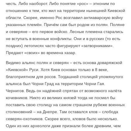
честь. Либо наоборот. Либо понятие «рос» – этноним по
отношению к тем, кто жил на территории нынешней Киевской
области. Скорее, именно Рос возглавил антиаварскую войну
указанных племён. Причём сам был родом из полян. Поляне
и северяне – его первое войско. Лесные племена старались
не вступать в военные конфликты. Они и в русских (то есть
поздних) летописях часто фигурируют «затворниками».
Предают «своих» во времена хазар.
Видимо альянс полян и северян – есть основа доваряжской
«Киевской» Руси. Хотя Киев основан только в 8 веке,
благоприятном для росов. Тогдашней столицей упомянутого
альянса был Чорни Град на территории Чорни Гая.
Чернигов. Ведь он надёжней спрятан от возможного налёта
кочевников. Никто из великих князей тогда не посмел бы
поставить свою столицу на самом страшном рубеже военных
столкновений – на Днепре. Там оставался клов – слобода
северян-охотников. Скорее всего, кловов было несколько.
Один из них археологи даже признали более древним, чем