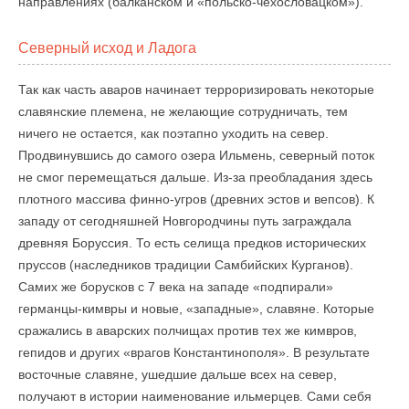
направлениях (балканском и «польско-чехословацком»).
Северный исход и Ладога
Так как часть аваров начинает терроризировать некоторые
славянские племена, не желающие сотрудничать, тем
ничего не остается, как поэтапно уходить на север.
Продвинувшись до самого озера Ильмень, северный поток
не смог перемещаться дальше. Из-за преобладания здесь
плотного массива финно-угров (древних эстов и вепсов). К
западу от сегодняшней Новгородчины путь заграждала
древняя Боруссия. То есть селища предков исторических
пруссов (наследников традиции Самбийских Курганов).
Самих же борусков с 7 века на западе «подпирали»
германцы-кимвры и новые, «западные», славяне. Которые
сражались в аварских полчищах против тех же кимвров,
гепидов и других «врагов Константинополя». В результате
восточные славяне, ушедшие дальше всех на север,
получают в истории наименование ильмерцев. Сами себя