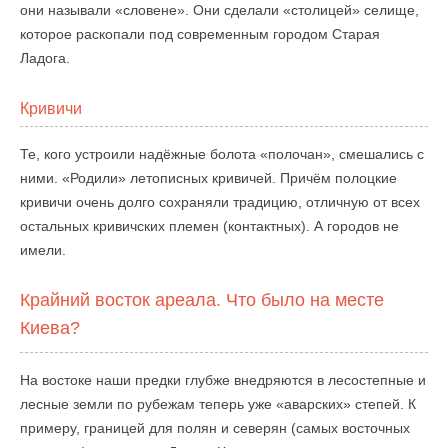
они называли «словене». Они сделали «столицей» селище,
которое раскопали под современным городом Старая
Ладога.
Кривичи
Те, кого устроили надёжные болота «полочан», смешались с
ними. «Родили» летописных кривичей. Причём полоцкие
кривичи очень долго сохраняли традицию, отличную от всех
остальных кривичских племен (контактных). А городов не
имели.
Крайний восток ареала. Что было на месте
Киева?
На востоке наши предки глубже внедряются в лесостепные и
лесные земли по рубежам теперь уже «аварских» степей. К
примеру, границей для полян и северян (самых восточных