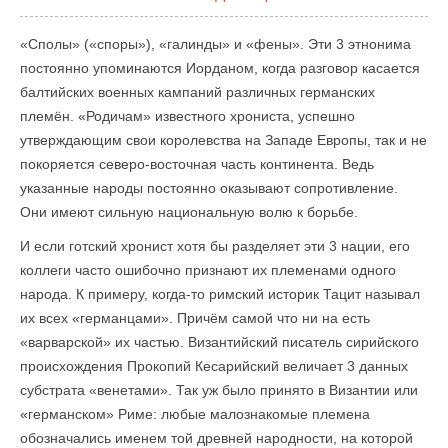
«Сполы» («споры»), «галинды» и «фены». Эти 3 этнонима
постоянно упоминаются Иорданом, когда разговор касается
балтийских военных кампаний различных германских
племён. «Родичам» известного хрониста, успешно
утверждающим свои королевства на Западе Европы, так и не
покоряется северо-восточная часть континента. Ведь
указанные народы постоянно оказывают сопротивление.
Они имеют сильную национальную волю к борьбе.
И если готский хронист хотя бы разделяет эти 3 нации, его
коллеги часто ошибочно признают их племенами одного
народа. К примеру, когда-то римский историк Тацит называл
их всех «германцами». Причём самой что ни на есть
«варварской» их частью. Византийский писатель сирийского
происхождения Прокопий Кесарийский величает 3 данных
субстрата «венетами». Так уж было принято в Византии или
«германском» Риме: любые малознакомые племена
обозначались именем той древней народности, на которой