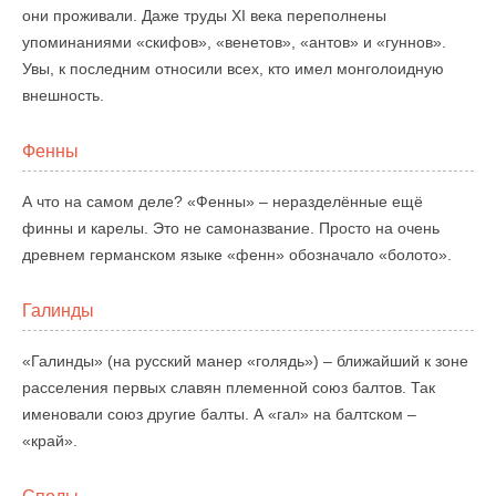
они проживали. Даже труды XI века переполнены
упоминаниями «скифов», «венетов», «антов» и «гуннов».
Увы, к последним относили всех, кто имел монголоидную
внешность.
Фенны
А что на самом деле? «Фенны» – неразделённые ещё
финны и карелы. Это не самоназвание. Просто на очень
древнем германском языке «фенн» обозначало «болото».
Галинды
«Галинды» (на русский манер «голядь») – ближайший к зоне
расселения первых славян племенной союз балтов. Так
именовали союз другие балты. А «гал» на балтском –
«край».