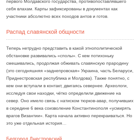
первого Молдавского государства, противопоставлявшего
себя влахам. Карпы зафиксированы в документах как
участники абсолютно всех походов антов и готов.
Распад славянской общности
Теперь нетрудно представить в какой этнополитической
обстановке развивались «сполы». С кем потихоньку
смешивались, продолжая обживать славянскую прародину
(это сегодняшняя «заднепровская» Украина, часть Беларуси,
Приднестровская республика и Молдова). Также понятно, с
кем они вступали в контакт, двигаясь севернее. Археологи,
исследуя свои находки, чётко определили движение на
север. Оно имело связь с натиском тюрков-авар, получивших
в середине 6 века соизволение Константинополя «усмирять
врагов Византии». Карта начала активно перекраиваться. Но
это уже отдельная история…
Белгород Днестровский