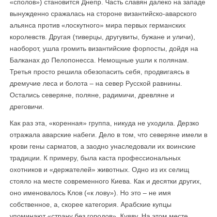
«сполов») становится Днепр. Часть славян далеко на западе
вынужденно сражалась на стороне византийско-аварского
альянса против «лоскутного» мира первых германских
королевств. Другая (тиверцы, другувиты, бужане и уличи),
наоборот, ушла громить византийские форпосты, дойдя на
Балканах до Пелопонесса. Немощные ушли к полянам.
Третья просто решила обезопасить себя, продвигаясь в
дремучие леса и болота – на север Русской равнины.
Остались северяне, поляне, радимичи, древляне и
дреговичи.
Как раз эта, «коренная» группа, никуда не уходила. Дерзко
отражала аварские набеги. Дело в том, что северяне имели в
крови гены сарматов, а заодно унаследовали их воинские
традиции. К примеру, была каста профессиональных
охотников и «держателей» животных. Одно из их селищ
стояло на месте современного Киева. Как и десятки других,
оно именовалось Клов («к лову»). Но это – не имя
собственное, а, скорее категория. Арабские купцы
упоминают «страну без городов». Куяву. На этом месте.