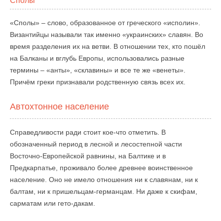
Сполы
«Сполы» – слово, образованное от греческого «исполин».
Византийцы называли так именно «украинских» славян. Во
время разделения их на ветви. В отношении тех, кто пошёл
на Балканы и вглубь Европы, использовались разные
термины – «анты», «склавины» и все те же «венеты».
Причём греки признавали родственную связь всех их.
Автохтонное население
Справедливости ради стоит кое-что отметить. В
обозначенный период в лесной и лесостепной части
Восточно-Европейской равнины, на Балтике и в
Предкарпатье, проживало более древнее воинственное
население. Оно не имело отношения ни к славянам, ни к
балтам, ни к пришельцам-германцам. Ни даже к скифам,
сарматам или гето-дакам.