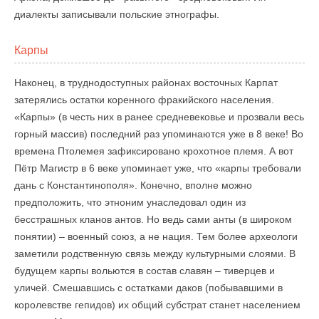
диалекты записывали польские этнографы.
Карпы
Наконец, в труднодоступных районах восточных Карпат
затерялись остатки коренного фракийского населения.
«Карпы» (в честь них в ранее средневековье и прозвали весь
горный массив) последний раз упоминаются уже в 8 веке! Во
времена Птолемея зафиксировано крохотное племя. А вот
Пётр Магистр в 6 веке упоминает уже, что «карпы требовали
дань с Константинополя». Конечно, вполне можно
предположить, что этноним унаследовал один из
бесстрашных кланов антов. Но ведь сами анты (в широком
понятии) – военный союз, а не нация. Тем более археологи
заметили родственную связь между культурными слоями. В
будущем карпы вольются в состав славян – тиверцев и
уличей. Смешавшись с остатками даков (побывавшими в
королевстве гепидов) их общий субстрат станет населением