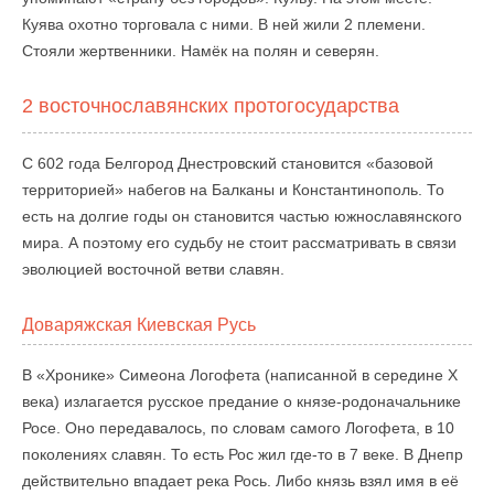
Куява охотно торговала с ними. В ней жили 2 племени.
Стояли жертвенники. Намёк на полян и северян.
2 восточнославянских протогосударства
С 602 года Белгород Днестровский становится «базовой
территорией» набегов на Балканы и Константинополь. То
есть на долгие годы он становится частью южнославянского
мира. А поэтому его судьбу не стоит рассматривать в связи
эволюцией восточной ветви славян.
Доваряжская Киевская Русь
В «Хронике» Симеона Логофета (написанной в середине X
века) излагается русское предание о князе-родоначальнике
Росе. Оно передавалось, по словам самого Логофета, в 10
поколениях славян. То есть Рос жил где-то в 7 веке. В Днепр
действительно впадает река Рось. Либо князь взял имя в её