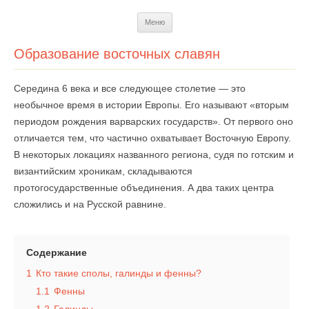
Перейти
Меню
к
содержимому
Образование восточных славян
Середина 6 века и все следующее столетие — это
необычное время в истории Европы. Его называют «вторым
периодом рождения варварских государств». От первого оно
отличается тем, что частично охватывает Восточную Европу.
В некоторых локациях названного региона, судя по готским и
византийским хроникам, складываются
протогосударственные объединения. А два таких центра
сложились и на Русской равнине.
Содержание
1
Кто такие сполы, галинды и фенны?
1.1
Фенны