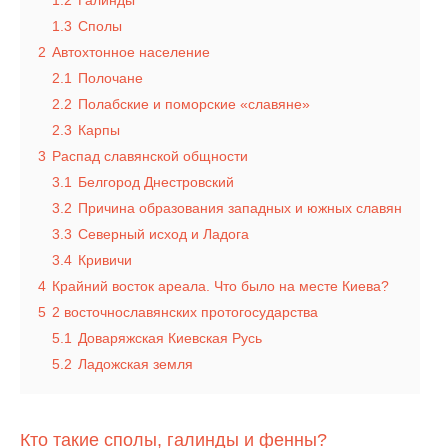
1.2
Галинды
1.3
Сполы
2
Автохтонное население
2.1
Полочане
2.2
Полабские и поморские «славяне»
2.3
Карпы
3
Распад славянской общности
3.1
Белгород Днестровский
3.2
Причина образования западных и южных славян
3.3
Северный исход и Ладога
3.4
Кривичи
4
Крайний восток ареала. Что было на месте Киева?
5
2 восточнославянских протогосударства
5.1
Доваряжская Киевская Русь
5.2
Ладожская земля
Кто такие сполы, галинды и фенны?