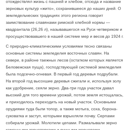
отождествлял жизнь с пашней и хлебом, отсюда и название
зерновых культур «жито», сохранившееся до наших дней. О
земледельческих традициях этого региона говорит
заимствование славянами римской хлебной нормы —
квадрантала (26,26 л), называвшегося на Руси четвериком и
просуществовавшего в нашей системе мер и весов до 1924 г.
С природно-климатическими условиями тесно связаны
основные системы земледелия восточных славян. На
севере, в районе таежных лесов (остатком которых является
Беловежская пуща), господствующей системой земледелия
была подсечно-огневая. В первый год деревья подрубали.
На второй год высохшие деревья сжигали и, используя золу
как удобрение, сеяли зерно. Два-три года участок давал
высокий для того времени урожай, потом земля истощалась,
и приходилось переходить на новый участок. Основными
орудиями туда были топор, а также мотыга, соха, борона-
суковатка и заступ, которыми взрыхляли почву. Серпами
собирали урожай. Молотили цепами. Размалывали зерно
каменными зернотерками и ручными жерновами.