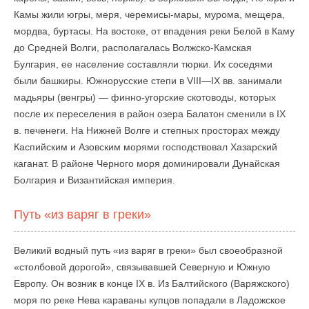
Камы жили югры, меря, черемисы-мары, мурома, мещера,
мордва, буртасы. На востоке, от впадения реки Белой в Каму
до Средней Волги, располагалась Волжско-Камская
Булгария, ее население составляли тюрки. Их соседями
были башкиры. Южнорусские степи в VIII—IX вв. занимали
мадьяры (венгры) — финно-угорские скотоводы, которых
после их переселения в район озера Балатон сменили в IX
в. печенеги. На Нижней Волге и степных просторах между
Каспийским и Азовским морями господствовал Хазарский
каганат. В районе Черного моря доминировали Дунайская
Болгария и Византийская империя.
Путь «из варяг в греки»
Великий водный путь «из варяг в греки» был своеобразной
«столбовой дорогой», связывавшей Северную и Южную
Европу. Он возник в конце IX в. Из Балтийского (Варяжского)
моря по реке Нева караваны купцов попадали в Ладожское