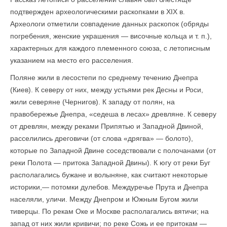
подтвержден археологическими раскопками в XIX в.
Археологи отметили совпадение данных раскопок (обряды
погребения, женские украшения — височные кольца и т. п.),
характерных для каждого племенного союза, с летописным
указанием на место его расселения.
Поляне жили в лесостепи по среднему течению Днепра
(Киев). К северу от них, между устьями рек Десны и Роси,
жили северяне (Чернигов). К западу от полян, на
правобережье Днепра, «седеша в лесах» древляне. К северу
от древлян, между реками Припятью и Западной Двиной,
расселились дреговичи (от слова «дрягва» — болото),
которые по Западной Двине соседствовали с полочанами (от
реки Полота — притока Западной Двины). К югу от реки Буг
располагались бужане и волыняне, как считают некоторые
историки,— потомки дулебов. Междуречье Прута и Днепра
населяли, уличи. Между Днепром и Южным Бугом жили
тиверцы. По рекам Оке и Москве располагались вятичи; на
запад от них жили кривичи; по реке Сожь и ее притокам —