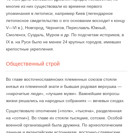
многие из них существовали ко времени первого
упоминания в летописи, например Киев (легендарное
летописное свидетельство о его основании восходит к концу
V—VI в.), Новгород, Чернигов, Переславль Южный,
Смоленск, Суздаль, Муром и др. По подсчетам историков, в
IX в. на Руси было не менее 24 крупных городов, имевших
крепостные укрепления.
Общественный строй
Во главе восточнославянских племенных союзов стояли
князья из племенной знати и бывшая родовая верхушка —
«нарочитые люди», «лучшие мужи». Важнейшие вопросы
жизни решались на народных собраниях — вечевых сходах.
Существовало ополчение («полк», «тысяча», разделенная
на «сотни»). Во главе их стояли тысяцкие, сотские. Особой
военной организацией была дружина. По археологическим
данным и византийским источникам, восточно-славянские