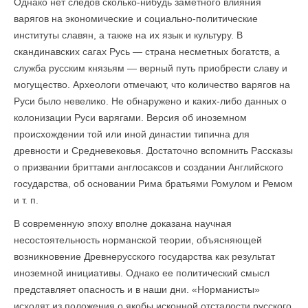
Однако нет следов сколько-нибудь заметного влияния
варягов на экономические и социально-политические
институты славян, а также на их язык и культуру. В
скандинавских сагах Русь — страна несметных богатств, а
служба русским князьям — верный путь приобрести славу и
могущество. Археологи отмечают, что количество варягов на
Руси было невелико. Не обнаружено и каких-либо данных о
колонизации Руси варягами. Версия об иноземном
происхождении той или иной династии типична для
древности и Средневековья. Достаточно вспомнить Рассказы
о призвании бриттами англосаксов и создании Английского
государства, об основании Рима братьями Ромулом и Ремом
и т. п.
В современную эпоху вполне доказана научная
несостоятельность норманской теории, объясняющей
возникновение Древнерусского государства как результат
иноземной инициативы. Однако ее политический смысл
представляет опасность и в наши дни. «Норманисты»
исходят из положения о якобы исконной отсталости русского