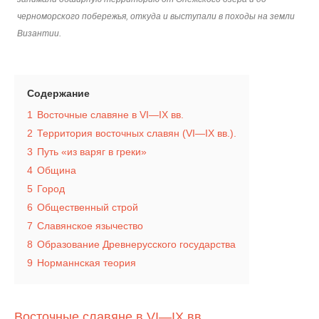
черноморского побережья, откуда и выступали в походы на земли
Византии.
Содержание
1
Восточные славяне в VI—IX вв.
2
Территория восточных славян (VI—IX вв.).
3
Путь «из варяг в греки»
4
Община
5
Город
6
Общественный строй
7
Славянское язычество
8
Образование Древнерусского государства
9
Норманнская теория
Восточные славяне в VI—IX вв.