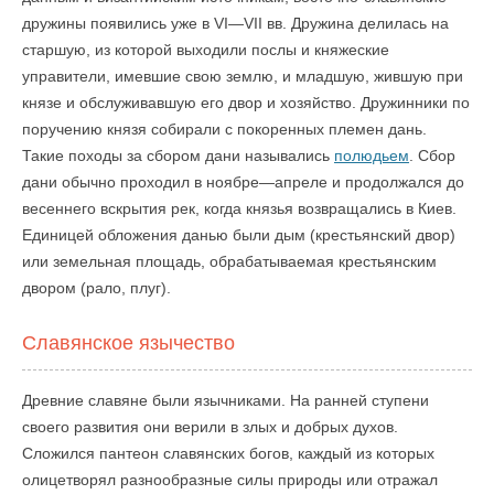
дружины появились уже в VI—VII вв. Дружина делилась на
старшую, из которой выходили послы и княжеские
управители, имевшие свою землю, и младшую, жившую при
князе и обслуживавшую его двор и хозяйство. Дружинники по
поручению князя собирали с покоренных племен дань.
Такие походы за сбором дани назывались
полюдьем
. Сбор
дани обычно проходил в ноябре—апреле и продолжался до
весеннего вскрытия рек, когда князья возвращались в Киев.
Единицей обложения данью были дым (крестьянский двор)
или земельная площадь, обрабатываемая крестьянским
двором (рало, плуг).
Славянское язычество
Древние славяне были язычниками. На ранней ступени
своего развития они верили в злых и добрых духов.
Сложился пантеон славянских богов, каждый из которых
олицетворял разнообразные силы природы или отражал