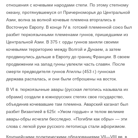
отношения с кочевыми народами степи. По этому степному
океану, протянувшемуся от Причерноморья до Центральной
Азии, волна за волной кочевые племена вторгались в
Восточную Европу. В конце IV в. готский племенной союз был
разбит тюркоязычными племенами гуннов, пришедшими из
Центральной Азии. В 375 г. орды гуннов заняли своими
кочевьями территорию между Волгой и Дунаем, а затем
продвинулись дальше в Европу до границ Франции. В своем
продвижении на запад гунны увлекли часть славян. После
смерти предводителя гуннов Атиллы (453 г.) гуннская
держава распалась, и они были отброшены на восток.
В VI в. тюркоязычные авары (русская летопись называла их
обрами) создали в южнорусских степях свое государство,
объединив кочевавшие там племена. Аварский каганат был
разбит Византией в 625г. «Умом гордые» и телом великие
авары-обры исчезли бесследно. «Погибли как обры» — эти
слова с легкой руки русского летописца стали афоризмом.
Крупнейшими политическими образованиями VII—VIII вв. в