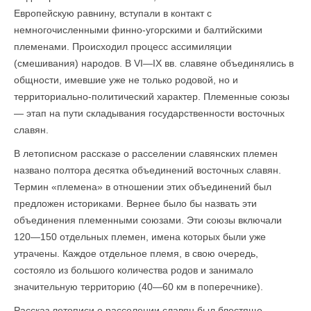
Европейскую равнину, вступали в контакт с
немногочисленными финно-угорскими и балтийскими
племенами. Происходил процесс ассимиляции
(смешивания) народов. В VI—IX вв. славяне объединялись в
общности, имевшие уже не только родовой, но и
территориально-политический характер. Племенные союзы
— этап на пути складывания государственности восточных
славян.
В летописном рассказе о расселении славянских племен
названо полтора десятка объединений восточных славян.
Термин «племена» в отношении этих объединений был
предложен историками. Вернее было бы назвать эти
объединения племенными союзами. Эти союзы включали
120—150 отдельных племен, имена которых были уже
утрачены. Каждое отдельное племя, в свою очередь,
состояло из большого количества родов и занимало
значительную территорию (40—60 км в поперечнике).
Рассказ летописи о расселении славян был блестяще