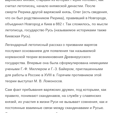
считал летописец, начало княжеской династии. После
смерти Рюрика другой варяжский князь, Олег (есть сведения,
что он был родственником Рюрика), правивший в Новгороде,
объединил Новгород и Киев в 882 г. Так сложилось, по мысли
летописца, государство Русь (называемое историками также
Киевская Русь).
Легендарный летописный рассказ о призвании варягов
послужил основанием для появления так называемой
норманской теории возникновения Древнерусского
государства. Впервые она была сформулирована немецкими
учеными Г.-Ф. Миллером и Г.-З. Байером, приглашенными
для работы в Россию в XVIII в. Горячим противником этой
теории выступал М. В. Ломоносов.
Сам факт пребывания варяжских дружин, под которыми, как
правило, понимают скандинавов, на службе у славянских
князей, их участия в жизни Руси не вызывает сомнения, как и
постоянные взаимные связи между скандинавами и Русью.