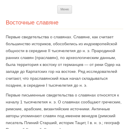
Перейти
Меню
к
содержимому
Восточные славяне
Первые свидетельства о славянах. Славяне, как считает
большинство историков, обособились из индоевропейской
общности в середине II тысячелетия до н. э. Прародиной
ранних славян (праславян), по археологическим данным,
была территория к востоку от германцев — от реки Одер на
западе до Карпатских гор на востоке. Ряд исследователей
считают, что праславянский язык начал складываться
позднее, в середине I тысячелетия до н. э.
Первые письменные свидетельства о славянах относятся к
началу 1 тысячелетия н. э. О славянах сообщают греческие,
римские, арабские, византийские источники. Античные
авторы упоминают славян под именем венедов (римский
писатель Плиний Старший, историк Тацит, I в. н. э.; географ