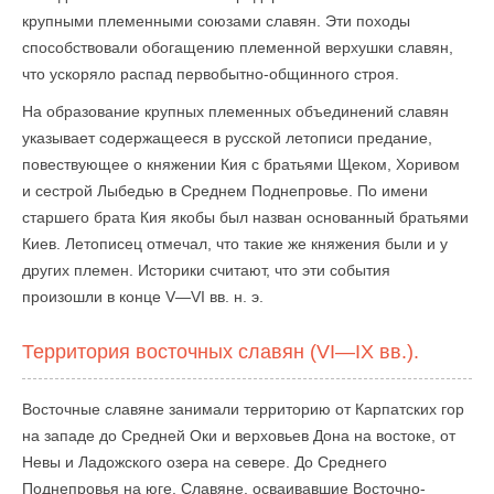
крупными племенными союзами славян. Эти походы
способствовали обогащению племенной верхушки славян,
что ускоряло распад первобытно-общинного строя.
На образование крупных племенных объединений славян
указывает содержащееся в русской летописи предание,
повествующее о княжении Кия с братьями Щеком, Хоривом
и сестрой Лыбедью в Среднем Поднепровье. По имени
старшего брата Кия якобы был назван основанный братьями
Киев. Летописец отмечал, что такие же княжения были и у
других племен. Историки считают, что эти события
произошли в конце V—VI вв. н. э.
Территория восточных славян (VI—IX вв.).
Восточные славяне занимали территорию от Карпатских гор
на западе до Средней Оки и верховьев Дона на востоке, от
Невы и Ладожского озера на севере. До Среднего
Поднепровья на юге. Славяне, осваивавшие Восточно-