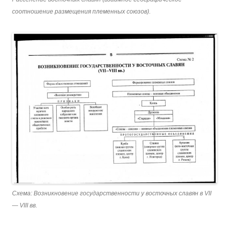
соотношение размещения племенных союзов).
Схема: Возникновение государственности у восточных славян в VII
— VIII вв.