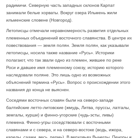
радимичи. Северную часть западных склонов Карпат
занимали белые хорваты. Вокруг озера Ильмень жили
ильменские словене (Новгород).
Летописцы отмечали неравномерность развития отдельных
племенных объединений восточного славянства. В центре их
повествования — земля полян. Земля полян, как указывали
летописцы, носила также название «Русь». Историки
полагают, что так звали одно из племен, жившее по реке
Роси и давшее имя племенному союзу, историю которого
наследовали поляне. Это лишь одно из возможных
объяснений термина «Русь». Вопрос о происхождении этого
названия до конца не выяснен.
Соседями восточных славян были на северо-западе
балтийские летто-литовские (жмудь, Литва, пруссы, латгалы,
земгалы, курши) и финно-угорские (чудь-эсты, ливы)
племена. Финно-угры соседствовали с восточными
славянами и с севера, и на северо-востоке (водь, ижора,
карелы, саами, весь, пермь). В верховьях Вычегды, Печоры и