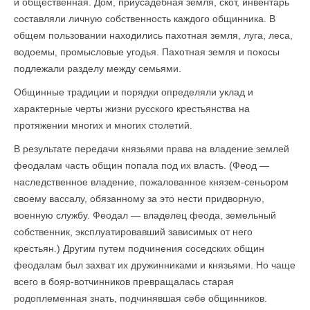
и общественная. Дом, приусадебная земля, скот, инвентарь
составляли личную собственность каждого общинника. В
общем пользовании находились пахотная земля, луга, леса,
водоемы, промысловые угодья. Пахотная земля и покосы
подлежали разделу между семьями.
Общинные традиции и порядки определяли уклад и
характерные черты жизни русского крестьянства на
протяжении многих и многих столетий.
В результате передачи князьями права на владение землей
феодалам часть общин попала под их власть. (Феод —
наследственное владение, пожалованное князем-сеньором
своему вассалу, обязанному за это нести придворную,
военную службу. Феодал — владелец феода, земельный
собственник, эксплуатировавший зависимых от него
крестьян.) Другим путем подчинения соседских общин
феодалам был захват их дружинниками и князьями. Но чаще
всего в бояр-вотчинников превращалась старая
родоплеменная знать, подчинявшая себе общинников.