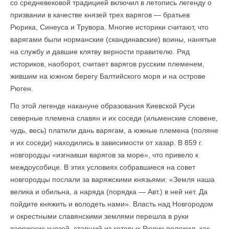
со средневековой традицией включил в летопись легенду о
призвании в качестве князей трех варягов — братьев
Рюрика, Синеуса и Трувора. Многие историки считают, что
варягами были норманские (скандинавские) воины, нанятые
на службу и давшие клятву верности правителю. Ряд
историков, наоборот, считает варягов русским племенем,
жившим на южном берегу Балтийского моря и на острове
Рюген.
По этой легенде накануне образования Киевской Руси
северные племена славян и их соседи (ильменские словене,
чудь, весь) платили дань варягам, а южные племена (поляне
и их соседи) находились в зависимости от хазар. В 859 г.
новгородцы «изгнавши варягов за море», что привело к
междоусобице. В этих условиях собравшиеся на совет
новгородцы послали за варяжскими князьями: «Земля наша
велика и обильна, а наряда (порядка — Авт.) в ней нет. Да
пойдите княжить и володеть нами». Власть над Новгородом
и окрестными славянскими землями перешла в руки
варяжских князей, старший из которых Рюрик положил, как