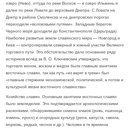
озеро (Нево), оттуда по реке Волхов — в озеро Ильмень и
далее по реке Ловати до верховьев Днепра. С Ловати на
Днепр в районе Смоленска и на днепровских порогах
переходили «волоковыми путями». Западным берегом
Черного моря доходили до Константинополя (Царьграда).
Наиболее развитые земли славянского мира — Новгород и
Киев — контролировали северный и южный участки Великого
торгового пути. Это обстоятельство дало основание ряду
историков вслед за В. О. Ключевским утверждать, что
торговля мехом, воском и медом была главным занятием
восточных славян, так как путь «из варяг в греки» был
«главным стержнем экономической, политической, а потом и
культурной жизни восточного славянства».
Хозяйство славян. Основным занятием восточных славян
было земледелие. Это подтверждается археологическими
раскопками, обнаружившими семена злаков (рожь, пшеница,
ячмень, просо) и огородных культур (репа, капуста, свекла,
морковь, редька, чеснок и др.). Человек в те времена