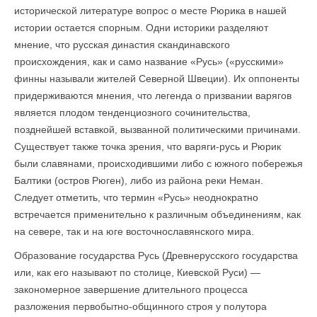
исторической литературе вопрос о месте Рюрика в нашей
истории остается спорным. Одни историки разделяют
мнение, что русская династия скандинавского
происхождения, как и само название «Русь» («русскими»
финны называли жителей Северной Швеции). Их оппоненты
придерживаются мнения, что легенда о призвании варягов
является плодом тенденциозного сочинительства,
позднейшей вставкой, вызванной политическими причинами.
Существует также точка зрения, что варяги-русь и Рюрик
были славянами, происходившими либо с южного побережья
Балтики (остров Рюген), либо из района реки Неман.
Следует отметить, что термин «Русь» неоднократно
встречается применительно к различным объединениям, как
на севере, так и на юге восточнославянского мира.
Образование государства Русь (Древнерусского государства
или, как его называют по столице, Киевской Руси) —
закономерное завершение длительного процесса
разложения первобытно-общинного строя у полутора