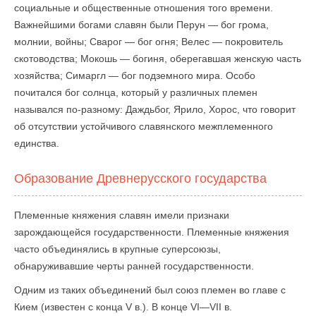
социальные и общественные отношения того времени.
Важнейшими богами славян были Перун — бог грома,
молнии, войны; Сварог — бог огня; Велес — покровитель
скотоводства; Мокошь — богиня, оберегавшая женскую часть
хозяйства; Симаргл — бог подземного мира. Особо
почитался бог солнца, который у различных племен
назывался по-разному: Даждьбог, Ярило, Хорос, что говорит
об отсутствии устойчивого славянского межплеменного
единства.
Образование Древнерусского государства
Племенные княжения славян имели признаки
зарождающейся государственности. Племенные княжения
часто объединялись в крупные суперсоюзы,
обнаруживавшие черты ранней государственности.
Одним из таких объединений был союз племен во главе с
Кием (известен с конца V в.). В конце VI—VII в.