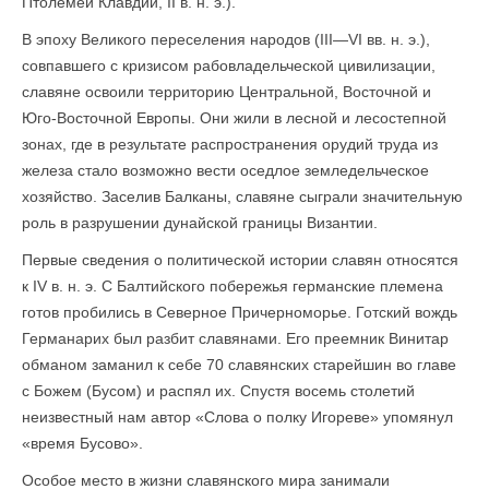
Птолемей Клавдий, II в. н. э.).
В эпоху Великого переселения народов (III—VI вв. н. э.),
совпавшего с кризисом рабовладельческой цивилизации,
славяне освоили территорию Центральной, Восточной и
Юго-Восточной Европы. Они жили в лесной и лесостепной
зонах, где в результате распространения орудий труда из
железа стало возможно вести оседлое земледельческое
хозяйство. Заселив Балканы, славяне сыграли значительную
роль в разрушении дунайской границы Византии.
Первые сведения о политической истории славян относятся
к IV в. н. э. С Балтийского побережья германские племена
готов пробились в Северное Причерноморье. Готский вождь
Германарих был разбит славянами. Его преемник Винитар
обманом заманил к себе 70 славянских старейшин во главе
с Божем (Бусом) и распял их. Спустя восемь столетий
неизвестный нам автор «Слова о полку Игореве» упомянул
«время Бусово».
Особое место в жизни славянского мира занимали