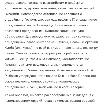
существовала, согласно византийским и арабским
источникам, «Держава волынян», являвшаяся союзницей
Византии. Новгородское летописание сообщает о
старейшине Гостомысле, возглавлявшем в IX в. славянское
объединение вокруг Новгорода. Восточные источники
позволяют предположить существование накануне
образования Древнерусского государства трех крупных
объединений славянских племен: Куябы, Славии и Артании.
Куяба (или Куява), по всей видимости, располагалась вокруг
Киева. Славия занимала территорию в районе озера
Ильмень, ее центром был Новгород. Местоположение
Артании разными исследователями определяется
неодинаково (Рязань, Чернигов). Известный историк Б. А.
Рыбаков утверждает, что в начале IX в. на базе Полянского
союза племен сложилось крупное политическое
объединение «Русь», включавшее и часть северян.
Таким образом, широкое распространение земледелия с
использованием орудий труда из железа, распад родовой