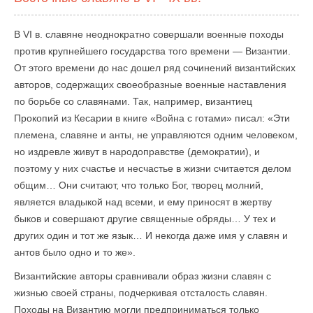
В VI в. славяне неоднократно совершали военные походы
против крупнейшего государства того времени — Византии.
От этого времени до нас дошел ряд сочинений византийских
авторов, содержащих своеобразные военные наставления
по борьбе со славянами. Так, например, византиец
Прокопий из Кесарии в книге «Война с готами» писал: «Эти
племена, славяне и анты, не управляются одним человеком,
но издревле живут в народоправстве (демократии), и
поэтому у них счастье и несчастье в жизни считается делом
общим… Они считают, что только Бог, творец молний,
является владыкой над всеми, и ему приносят в жертву
быков и совершают другие священные обряды… У тех и
других один и тот же язык… И некогда даже имя у славян и
антов было одно и то же».
Византийские авторы сравнивали образ жизни славян с
жизнью своей страны, подчеркивая отсталость славян.
Походы на Византию могли предприниматься только