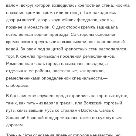
валом, вокруг которой возводилась крепостная стена, носила
название кремля, крома или детинца. Там находились
дворцы князей, дворы крупнейших феодалов, храмы,
позднее и монастыри. С двух сторон кремль защищала
естественная водная преграда. Со стороны основания
кремлевского треугольника выкапывали ров, наполняемый
водой. За рвом под защитой крепостных стен располагался
торг. К кремлю примыкали поселения ремесленников.
Ремесленная часть города называлась посадом, а
отдельные ее районы, населенные, как правило,
ремесленниками определенной специальности,—
слободами.
В большинстве случаев города строились на торговых путях,
таких, как путь «из варяг в греки», или Волжский торговый
путь, связывавший Русь со странами Востока. Связь с
Западной Европой поддерживалась также по сухопутным
дорогам.
Точные даты основания древних городов неизвестны, но