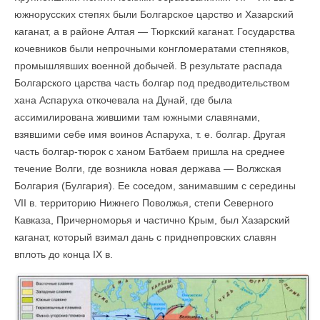
южнорусских степях были Болгарское царство и Хазарский
каганат, а в районе Алтая — Тюркский каганат. Государства
кочевников были непрочными конгломератами степняков,
промышлявших военной добычей. В результате распада
Болгарского царства часть болгар под предводительством
хана Аспаруха откочевала на Дунай, где была
ассимилирована жившими там южными славянами,
взявшими себе имя воинов Аспаруха, т. е. болгар. Другая
часть болгар-тюрок с ханом Батбаем пришла на среднее
течение Волги, где возникла новая держава — Волжская
Болгария (Булгария). Ее соседом, занимавшим с середины
VII в. территорию Нижнего Поволжья, степи Северного
Кавказа, Причерноморья и частично Крым, был Хазарский
каганат, который взимал дань с приднепровских славян
вплоть до конца IX в.