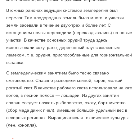
В южных районах ведущей системой земледелия был
перелог. Там плодородных земель было много, и участки
земли засевали в течение двух-трех и более лет. С
истощением почвы переходили (перекладывались) на новые
участки. В качестве основных орудий труда здесь
использовали соху, рало, деревянный плуг с железным
лемехом, т. е. орудия, приспособленные для горизонтальной
вспашки.
С земледельческим занятием было тесно связано
скотоводство. Славяне разводили свиней, коров, мелкий
рогатый скот. В качестве рабочего скота использовали на юге
волов, в лесной полосе — лошадей. Из других занятий
славян следует назвать рыболовство, охоту, бортничество
(сбор меда диких пчел), имевшие большой удельный вес в
северных регионах. Выращивались и технические культуры
(лен, конопля).