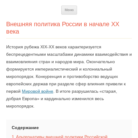
Перейти
Меню
к
содержимому
Внешняя политика России в начале XX
века
История рубежа XIX-XX веков характеризуется
беспрецедентными масштабами динамики взаимодействия и
взаимовлияния стран и народов мира. Окончательно
формируется империалистический и колониальный
миропорядок. Конкуренция и противоборство ведущих
европейских держав при разделе сфер влияния привели к
первой
Мировой войне
. В итоге разрушилась «старая,
добрая Европа» и кардинально изменился весь
миропорядок.
Содержание
1
Альтернативы внешней политики Российской