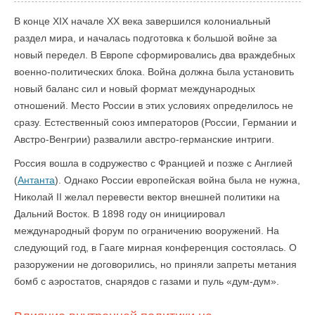
В конце XIX начале XX века завершился колониальный
раздел мира, и началась подготовка к большой войне за
новый передел. В Европе сформировались два враждебных
военно-политических блока. Война должна была установить
новый баланс сил и новый формат международных
отношений. Место России в этих условиях определилось не
сразу. Естественный союз императоров (России, Германии и
Австро-Венгрии) развалили австро-германские интриги.
Россия вошла в содружество с Францией и позже с Англией
(
Антанта
). Однако России европейская война была не нужна,
Николай II желал перевести вектор внешней политики на
Дальний Восток. В 1898 году он инициировал
международный форум по ограничению вооружений. На
следующий год, в Гааге мирная конференция состоялась. О
разоружении не договорились, но приняли запреты метания
бомб с аэростатов, снарядов с газами и пуль «дум-дум».