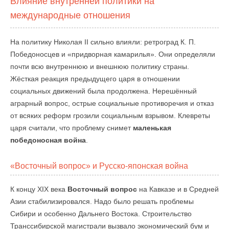
Влияние внутренней политики на
международные отношения
На политику Николая II сильно влияли: ретроград К. П.
Победоносцев и «придворная камарилья». Они определяли
почти всю внутреннюю и внешнюю политику страны.
Жёсткая реакция предыдущего царя в отношении
социальных движений была продолжена. Нерешённый
аграрный вопрос, острые социальные противоречия и отказ
от всяких реформ грозили социальным взрывом. Клевреты
царя считали, что проблему снимет
маленькая
победоносная война
.
«Восточный вопрос» и Русско-японская война
К концу XIX века
Восточный вопрос
на Кавказе и в Средней
Азии стабилизировался. Надо было решать проблемы
Сибири и особенно Дальнего Востока. Строительство
Транссибирской магистрали вызвало экономический бум и