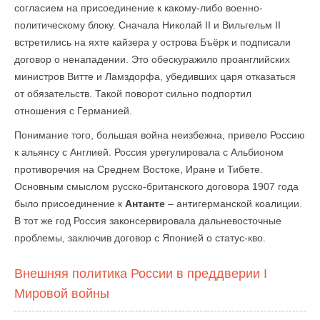
согласием на присоединение к какому-либо военно-
политическому блоку. Сначала Николай II и Вильгельм II
встретились на яхте кайзера у острова Бъёрк и подписали
договор о ненападении. Это обескуражило проанглийских
министров Витте и Ламздорфа, убедивших царя отказаться
от обязательств. Такой поворот сильно подпортил
отношения с Германией.
Понимание того, большая война неизбежна, привело Россию
к альянсу с Англией. Россия урегулировала с Альбионом
противоречия на Среднем Востоке, Иране и Тибете.
Основным смыслом русско-британского договора 1907 года
было присоединение к
Антанте
– антигерманской коалиции.
В тот же год Россия законсервировала дальневосточные
проблемы, заключив договор с Японией о статус-кво.
Внешняя политика России в преддверии I
Мировой войны