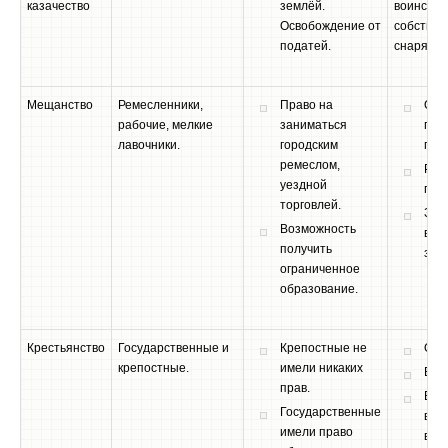
казачество
землёй.
воинскую
Освобождение от
собстве
податей.
снаряжен
Мещанство
Ремесленники,
Право на
Обя
рабочие, мелкие
заниматься
пла
лавочники.
городским
под
ремеслом,
Рек
уездной
пов
торговлей.
Зап
Возможность
вла
получить
зем
ограниченное
образование.
Крестьянство
Государственные и
Крепостные не
Обр
крепостные.
имели никаких
Бар
прав.
Все
Государственные
в по
имели право
вла