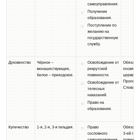
самоуправления.
Получение
образования.
Поступление по
желанию на
государственную
службу.
Духовенство
Чёрное –
Освобождение от
Обязател
монашествующее,
рекрутской
посвяще
белое – приходское.
повинности.
церкви.
Пропове
Освобождение от
Слова Бо
телесных
наказаний.
Право на
образование.
Купечество
1-я, 2-я, 3-я гильдия.
Право
Обязател
сословного
3-ей гил
самоуправления.
повиннос