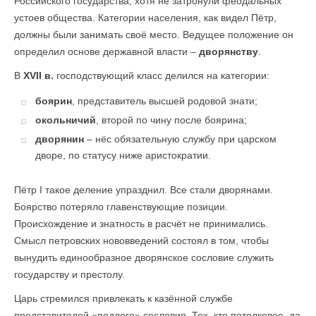
Российского государства, хотя не затронули феодальных
устоев общества. Категории населения, как видел Пётр,
должны были занимать своё место. Ведущее положение он
определил основе державной власти –
дворянству
.
В
XVII в.
господствующий класс делился на категории:
боярин
, представитель высшей родовой знати;
окольничий
, второй по чину после боярина;
дворянин
– нёс обязательную службу при царском
дворе, по статусу ниже аристократии.
Пётр I такое деление упразднил. Все стали дворянами.
Боярство потеряло главенствующие позиции.
Происхождение и знатность в расчёт не принимались.
Смысл петровских нововведений состоял в том, чтобы
вынудить единообразное дворянское сословие служить
государству и престолу.
Царь стремился привлекать к казённой службе
представителей «подлого» сословия. Тех, кто потолковее, да