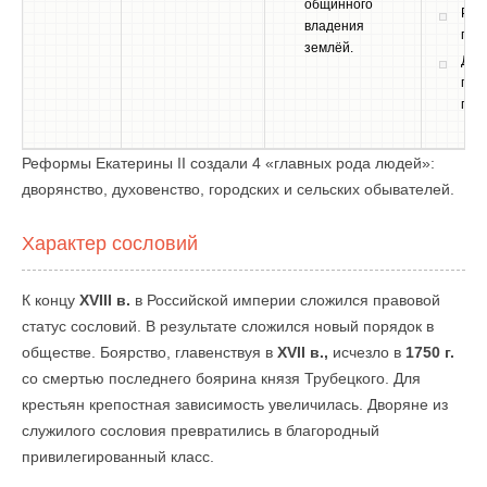
общинного
Рек
владения
пов
землёй.
Ден
гос
пов
Реформы Екатерины II создали 4 «главных рода людей»:
дворянство, духовенство, городских и сельских обывателей.
Характер сословий
К концу
XVIII в.
в Российской империи сложился правовой
статус сословий. В результате сложился новый порядок в
обществе. Боярство, главенствуя в
XVII в.,
исчезло в
1750 г.
со смертью последнего боярина князя Трубецкого. Для
крестьян крепостная зависимость увеличилась. Дворяне из
служилого сословия превратились в благородный
привилегированный класс.