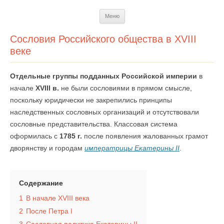
Перейти
Меню
к
содержимому
Сословия Российского общества в XVIII
веке
Отдельные группы подданных Российской империи
в
начале
XVIII в.
не были сословиями в прямом смысле,
поскольку юридически не закрепились принципы
наследственных сословных организаций и отсутствовали
сословные представительства. Классовая система
оформилась с
1785 г.
после появления жалованных грамот
дворянству и городам
императрицы Екатерины II
.
Содержание
1
В начале XVIII века
2
После Петра I