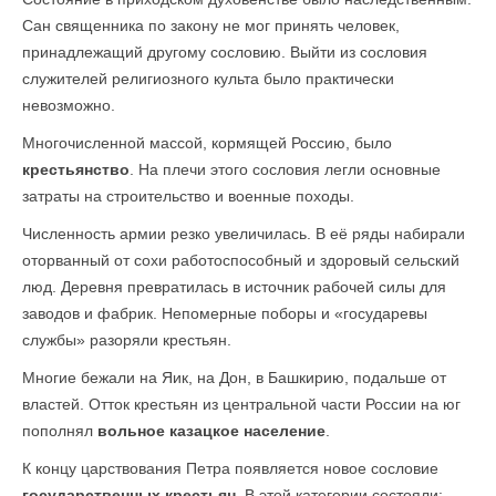
Сан священника по закону не мог принять человек,
принадлежащий другому сословию. Выйти из сословия
служителей религиозного культа было практически
невозможно.
Многочисленной массой, кормящей Россию, было
крестьянство
. На плечи этого сословия легли основные
затраты на строительство и военные походы.
Численность армии резко увеличилась. В её ряды набирали
оторванный от сохи работоспособный и здоровый сельский
люд. Деревня превратилась в источник рабочей силы для
заводов и фабрик. Непомерные поборы и «государевы
службы» разоряли крестьян.
Многие бежали на Яик, на Дон, в Башкирию, подальше от
властей. Отток крестьян из центральной части России на юг
пополнял
вольное казацкое население
.
К концу царствования Петра появляется новое сословие
государственных крестьян.
В этой категории состояли: