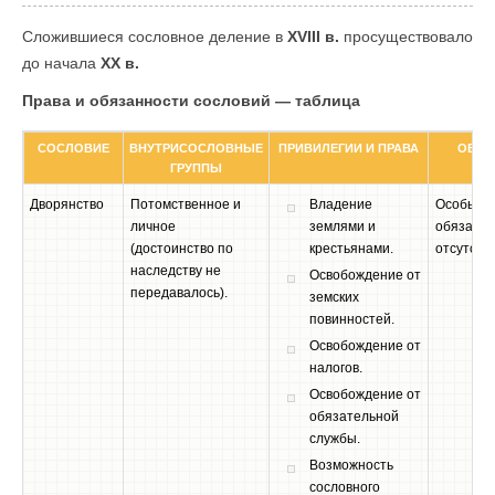
Сложившиеся сословное деление в
XVIII в.
просуществовало
до начала
XX в.
Права и обязанности сословий — таблица
СОСЛОВИЕ
ВНУТРИСОСЛОВНЫЕ
ПРИВИЛЕГИИ И ПРАВА
ОБЯЗ
ГРУППЫ
Дворянство
Потомственное и
Владение
Особые
личное
землями и
обязател
(достоинство по
крестьянами.
отсутств
наследству не
Освобождение от
передавалось).
земских
повинностей.
Освобождение от
налогов.
Освобождение от
обязательной
службы.
Возможность
сословного