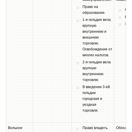
Право на
нал
образование.
рек
1-я гильдия вела
зем
крупную
внутреннюю и
внешнюю
торговлю.
Освобождение от
многих налогов.
2-я гильдия вела
крупную
внутреннюю
торговлю.
В введении 3-ей
гильдии
городская и
уездная
торговля.
Вольное
Право владеть
Обязанно