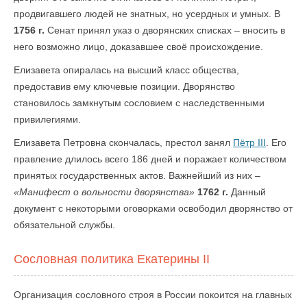
продвигавшего людей не знатных, но усердных и умных. В
1756 г.
Сенат принял указ о дворянских списках – вносить в
него возможно лицо, доказавшее своё происхождение.
Елизавета опиралась на высший класс общества,
предоставив ему ключевые позиции. Дворянство
становилось замкнутым сословием с наследственными
привилегиями.
Елизавета Петровна скончалась, престол занял
Пётр III
. Его
правление длилось всего 186 дней и поражает количеством
принятых государственных актов. Важнейший из них –
«Манифест о вольности дворянства»
1762 г.
Данный
документ с некоторыми оговорками освободил дворянство от
обязательной службы.
Сословная политика Екатерины II
Организация сословного строя в России покоится на главных