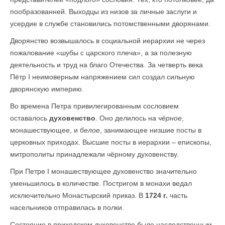
пообразованней. Выходцы из низов за личные заслуги и
усердие в службе становились потомственными дворянами.
Дворянство возвышалось в социальной иерархии не через
пожалование «шубы с царского плеча», а за полезную
деятельность и труд на благо Отечества. За четверть века
Пётр I неимоверным напряжением сил создал сильную
дворянскую империю.
Во времена Петра привилегированным сословием
оставалось
духовенство
. Оно делилось на
чёрное
,
монашествующее, и
белое
, занимающее низшие посты в
церковных приходах. Высшие посты в иерархии – епископы,
митрополиты принадлежали чёрному духовенству.
При Петре I монашествующее духовенство значительно
уменьшилось в количестве. Постригом в монахи ведал
исключительно Монастырский приказ. В
1724 г.
часть
насельников отправилась в полки.
Состояние в приходском духовенстве было наследственным.