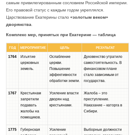
самым привилегированным сословием Российской империи.
Его правовой статус с каждым годом укреплялся.
Царствование Екатерины стало
«золотым веком»
дворянства
.
Комплекс мер, принятых при Екатерине — таблица
ГОД
МЕРОПРИЯТИЕ
ЦЕЛЬ
РЕЗУЛЬТАТ
1764
Изъятие
Ослабление
Духовенство утратило
церковных
церкви.
самостоятельность. В
земель.
Повышение
финансовом плане
эффективности
стало зависимым от
обработки земли.
государства.
1767
Крестьянам
Усиление власти
Жалоба – это
запретили
дворян над
преступление.
подавать
крестьянами.
Наказание – каторга в
жалобы на
Сибири.
помещиков.
1775
Губернская
Усиление
Выборные должности