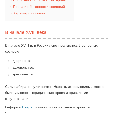
3
Сословная политика Екатерины II
4
Права и обязанности сословий
5
Характер сословий
В начале XVIII века
В начале
XVIII в.
в России ясно проявились 3 основных
сословия:
дворянство;
духовенство;
крестьянство.
Силу набирало
купечество
. Назвать их сословиями можно
было условно – юридические права и привилегии
отсутствовали.
Реформы
Петра I
изменили социальное устройство