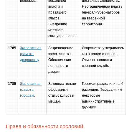
реформа.
верховной
достались дворянству.
власти и
Неограниченная власть
правящего
генерал-губернаторов
класса.
на вверенной
Внедрение
территории.
местного
самоуправления.
1785
Жалованная
Закрепощение
Дворянство утвердилось
грамота
крестьянства.
как высшее сословие.
дворянству
.
Обеспечение
Отмена налогов и
лояльности
военной службы.
дворян.
1785
Жалованная
Законодательно
Горожан разделили на 6
грамота
оформился
разрядов. Передали им
городам
.
статус купцов и
некоторые
мещан.
административные
функции.
Права и обязанности сословий