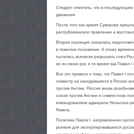
Следует отметить, что в последующем
движения.
После того как армия Суворова пришл
республиканское правление и восстан
Вторая коалиция оказалась недолговеч
в тяжелом положении. К этому времен
пытались всячески разрушить союз Рос
ее из своих рук, в то время как Павел
Все это привело к тому, что Павел I о
секвестр на находившиеся в России ан
против Англии. Россия вновь возобнов
союзе против Англии и совместном пох
командованием адмирала Нельсона раз
Ревель.
Политика Павла I, направленная проти
рынком для экспортировавшихся русск