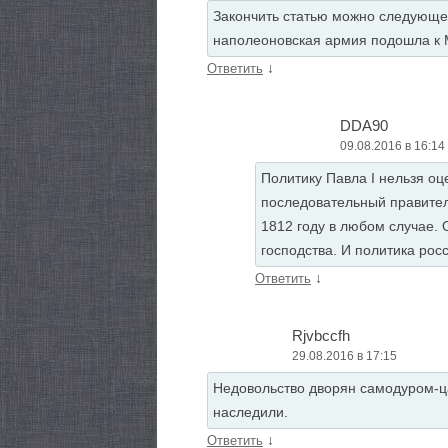
Закончить статью можно следующей
наполеоновская армия подошла к 
↓
Ответить
DDA90
09.08.2016 в 16:14
Политику Павла I нельзя оц
последовательный правитель
1812 году в любом случае.
господства. И политика рос
↓
Ответить
Rjvbccfh
29.08.2016 в 17:15
Недовольство дворян самодуром-ца
наследили.
↓
Ответить