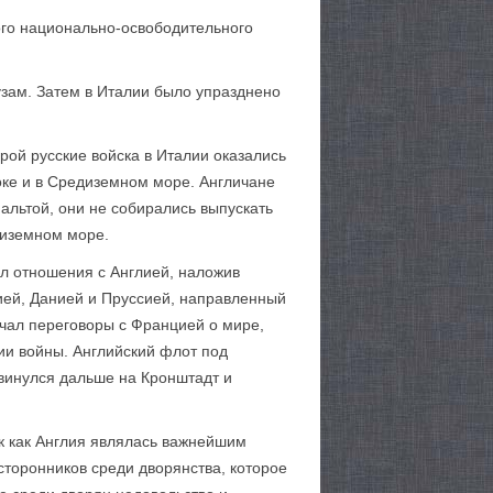
ого национально-освободительного
зам. Затем в Италии было упразднено
рой русские войска в Италии оказались
оке и в Средиземном море. Англичане
альтой, они не собирались выпускать
едиземном море.
вал отношения с Англией, наложив
цией, Данией и Пруссией, направленный
ачал переговоры с Францией о мире,
ии войны. Английский флот под
винулся дальше на Кронштадт и
ак как Англия являлась важнейшим
торонников среди дворянства, которое