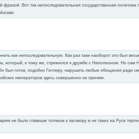
 фразой. Вот так непоследовательная государственная политика пр
Москве.
енить как непоследовательную. Как раз таки наоборот это был ве
, который, к тому же, стремился к дружбе с Наполеоном. Но сам 
 Он был готов, подобно Гитлеру, нарушить любые обещания ради с
сийских императоров здесь совершенно не причем.
рем не было главным толчком к заговору и не таких на Руси терпе