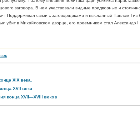
республику. Поэтому внешняя политика царя усилила нараставше
цового заговора. В нем участвовали видные придворные и столичн
ч. Поддерживал связи с заговорщиками и высланный Павлом I из 
был убит в Михайловском дворце, его преемником стал Александр I
 век
онца XIX века.
онца XVII века
я конца XVII—XVIII веков