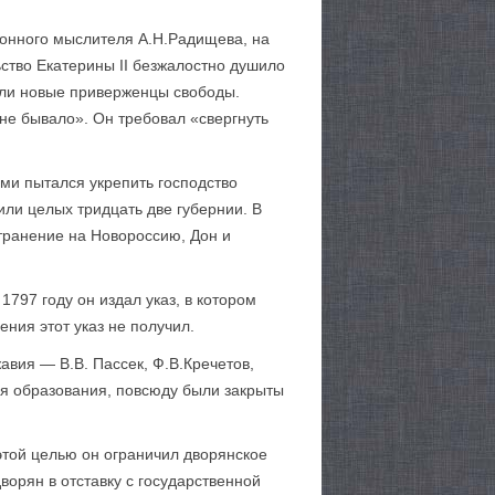
ионного мыслителя А.Н.Радищева, на
ьство Екатерины II безжалостно душило
или новые приверженцы свободы.
 не бывало». Он требовал «свергнуть
ми пытался укрепить господство
или целых тридцать две губернии. В
транение на Новороссию, Дон и
1797 году он издал указ, в котором
ния этот указ не получил.
вия — В.В. Пассек, Ф.В.Кречетов,
ия образования, повсюду были закрыты
этой целью он ограничил дворянское
орян в отставку с государственной