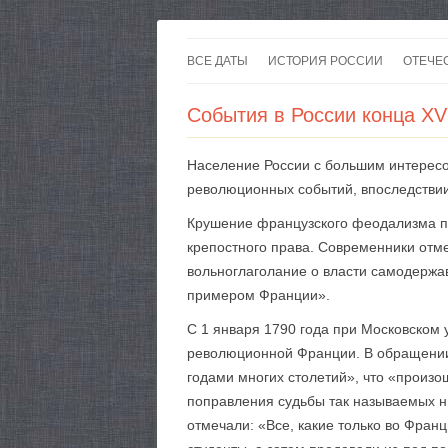
ВСЕ ДАТЫ
ИСТОРИЯ РОССИИ
ОТЕЧЕ
События в России конца XVI
Население России с большим интерес
революционных событий, впоследствии
Крушение французского феодализма пр
крепостного права. Современники отме
вольноглаголание о власти самодержав
примером Франции».
С 1 января 1790 года при Московском 
революционной Франции. В обращении 
годами многих столетий», что «произо
поправления судьбы так называемых н
отмечали: «Все, какие только во Фран