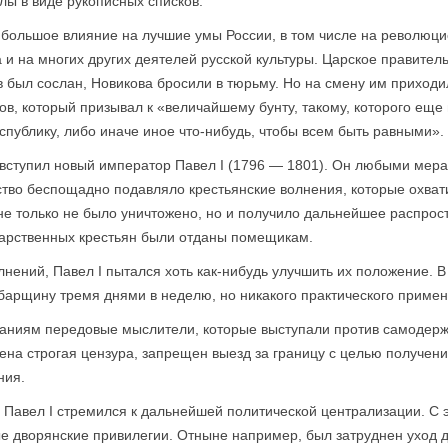
лы в виде рукописных списков.
большое влияние на лучшие умы России, в том числе на револю­ц
а и на многих других деятелей русской культуры. Царское правител
 был сослан, Новикова бросили в тюрьму. Но на смену им приход
ов, который призывал к «величайшему бунту, такому, которого еще
спублику, либо иначе иное что-нибудь, чтобы всем быть равными».
 вступил новый император Павел I (1796 — 1801). Он любыми мера
ство беспощадно подавляло крестьянские волнения, которые охват
не только не было уничтожено, но и получило дальнейшее распрос
дарственных крестьян были отданы помещикам.
ений, Павел I пытался хоть как-нибудь улучшить их положение. В 
арщину тремя днями в неделю, но никакого практического примене
аниям передовые мыслители, которые вы­ступали против самодержа
дена строгая цензура, запрещен выезд за границу с целью получен
ния.
 Павел I стремился к дальнейшей политической централизации. С 
 дворянские привилегии. Отныне например, был затруднен уход дв