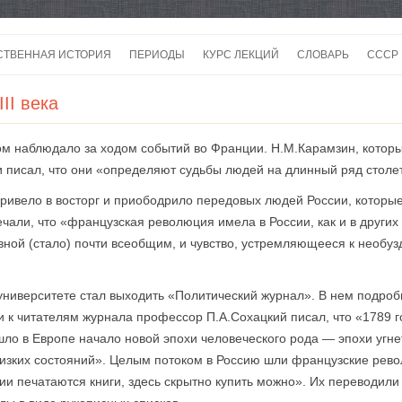
Перейти
к
СТВЕННАЯ ИСТОРИЯ
ПЕРИОДЫ
КУРС ЛЕКЦИЙ
СЛОВАРЬ
СССР
содержимому
СССР
II века
СССР
ом наблюдало за ходом событий во Франции. Н.М.Карамзин, кото
ВОЙ
 писал, что они «определяют судьбы людей на длинный ряд столе
ивело в восторг и приободрило передовых людей России, которые
чали, что «французская революция имела в России, как и в других 
ной (стало) почти всеобщим, и чувство, устремляющееся к необуз
университете стал выходить «Политический журнал». В нем подроб
к читателям журнала профессор П.А.Сохацкий писал, что «1789 
шло в Европе начало новой эпохи человеческого рода — эпохи угн
изких состояний». Целым потоком в Россию шли французские рев
ции печатаются книги, здесь скрытно купить можно». Их переводи