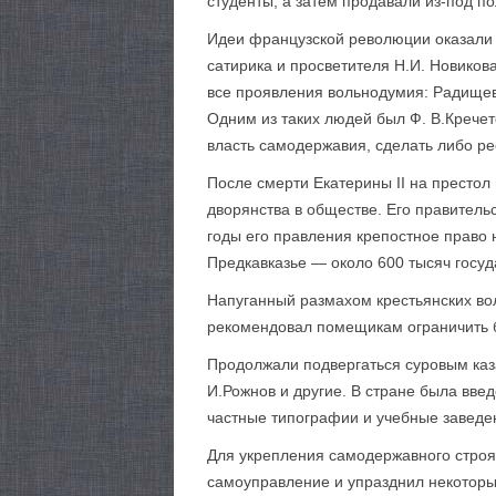
студенты, а затем продавали из-под по
Идеи французской революции оказали 
сатирика и просветителя Н.И. Новиков
все проявления вольнодумия: Радищев
Одним из таких людей был Ф. В.Кречет
власть самодержавия, сделать либо ре
После смерти Екатерины II на престол
дворянства в обществе. Его правитель
годы его правления крепостное право 
Предкавказье — около 600 тысяч госу
Напуганный размахом крестьянских волн
рекомендовал помещикам ограничить б
Продолжали подвергаться суровым каз
И.Рожнов и другие. В стране была вве
частные типографии и учебные заведе
Для укрепления самодержавного строя
самоуправление и упразднил некоторые