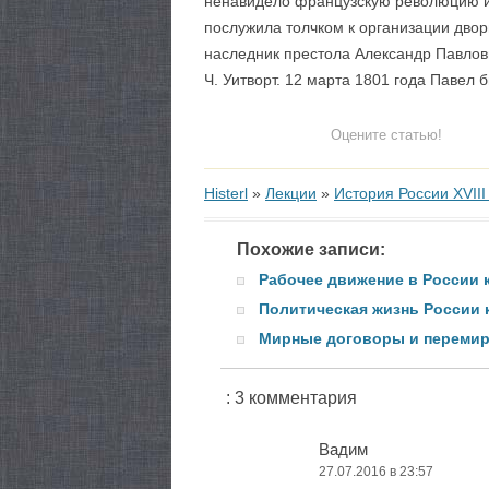
ненавидело французскую революцию и 
послужила толчком к организации двор
наследник престола Александр Павлови
Ч. Уитворт. 12 марта 1801 года Павел 
Оцените статью!
Histerl
»
Лекции
»
История России XVIII
Похожие записи:
Рабочее движение в России к
Политическая жизнь России к
Мирные договоры и перемири
: 3 комментария
Вадим
27.07.2016 в 23:57