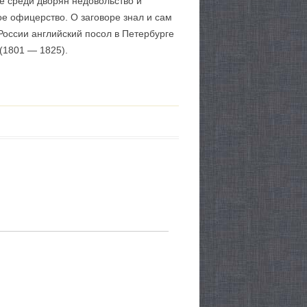
е среди дворян недовольство и
ое офицерство. О заговоре знал и сам
России английский посол в Петербурге
 (1801 — 1825).