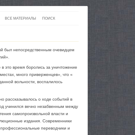
ВСЕ МАТЕРИАЛЫ
ПОИСК
 В 20-30 ГОДЫ ХХ ВЕКА
ЛИТЕРАТУРА
 ДО ВТОРОЙ МИРОВОЙ
ЕВРОПА
рый был непосредственным очевидцем
НЫ
КАРТЫ
тий».
 в это время боролись за уничтожение
местах, много приверженцев», что «
данной вольности, воспалилось
но рассказывалось о ходе событий в
год учинился вечно незабвенным между
етения самопроизвольной власти и
олюционные издания. Современники
ли профессиональные переводчики и