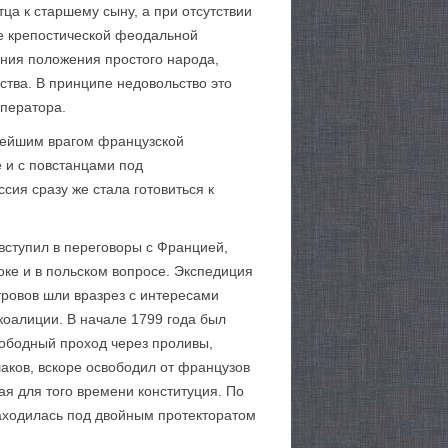
тца к старшему сыну, а при отсутствии
ие крепостической феодальной
ения положения простого народа,
ства. В принципе недовольство это
мператора.
злейшим врагом французской
е и с повстанцами под
ия сразу же стала готовиться к
 вступил в переговоры с Францией,
ке и в польском вопросе. Экспедиция
тровов шли вразрез с интересами
коалиции. В начале 1799 года был
вободный проход через проливы,
ков, вскоре освободил от французов
ая для того времени конституция. По
находилась под двойным протекторатом