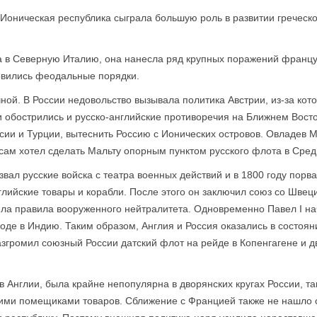
 Ионическая республика сыграла большую роль в развитии греческ
а в Северную Италию, она нанесла ряд крупных поражений францу
овились феодальные порядки.
ной. В России недовольство вызывала политика Австрии, из-за кото
и обострились и русско-английские противоречия на Ближнем Вост
сии и Турции, вытеснить Россию с Ионических островов. Овладев М
 I сам хотел сделать Мальту опорным пунктом русского флота в Ср
тозвал русские войска с театра военных действий и в 1800 году пор
глийские товары и корабли. После этого он заключил союз со Шве
ила правила вооруженного нейтралитета. Одновременно Павел I н
оде в Индию. Таким образом, Англия и Россия оказались в состоян
громил союзный России датский флот на рейде в Копенгагене и д
в Англии, была крайне непопулярна в дворянских кругах России, т
ими помещиками товаров. Сближение с Францией также не нашло с