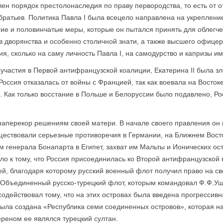
ен порядок престолонаследия по праву перво­родства, то есть от о
братьев. Политика Павла I была всецело направлена на укреплен
ие и половинчатые меры, которые он пытался принять для облегч
в дворянства и особенно столичной знати, а также высшего офицер
я, сколько на саму личность Павла I, на самодурство и капризы и
 участия в Первой антифранцузской коалиции, Екатерина II была 
оссия отказалась от войны с Францией, так как воевала на Восток
Как только восстание в Польше и Белоруссии было подавлено, Росс
л наперекор решениям своей матери. В начале своего правления он
ществовали серьезные противоречия в Германии, на Ближнем Восто
генерала Бонапарта в Египет, захват им Мальты и Ионических ос
ело к тому, что Россия присоединилась ко Второй антифранцузской 
ей, благодаря которому русский военный флот получил право на с
Объединенный русско-турецкий флот, которым командовал Ф.Ф.Уша
одействовал тому, что на этих островах была введена прогрессивн
 была создана «Республика семи соединенных островов», которая 
реном ее являлся турецкий султан.