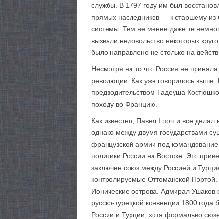
службы. В 1797 году им был восстановл
прямых наследников — к старшему из 
системы. Тем не менее даже те немног
вызвали недовольство некоторых круго
было направлено не столько на действи
Несмотря на то что Россия не приняла
революции. Как уже говорилось выше, Р
предводительством Тадеуша Костюшко. 
походу во Францию.
Как известно, Павел I почти все дела
однако между двумя государствами су
французской армии под командованием 
политики России на Востоке. Это прив
заключен союз между Россией и Турци
контролируемые Оттоманской Портой. 
Ионические острова. Адмирал Ушаков с
русско-турецкой конвенции 1800 года
России и Турции, хотя формально сюзе