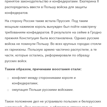
принятое законодательство и конфедератами. Екатерина II
распорядилась ввести в Польшу войска для защиты
конфедератов.
На сторону России также встала Пруссия. Под таким
мощным нажимом король вынужден был пойти навстречу
требованиям конфедератов. В результате на сейме в Гродно
прежняя Конституция была восстановлена. Однако русские
войска не покинули Польшу. Во всех крупных городах стояли
их гарнизоны. Польскую армию частично распустили, а те
части, которые остались, реформировали по образцу
русских войск.
Таким образом, причинами восстания стали:
конфликт между сторонниками короля и
конфедератами;
оккупация Польши русскими войсками.
Такое положение дел не устраивало польских и белорусских
шляхтичей. Они смирились с обстоятельствами только