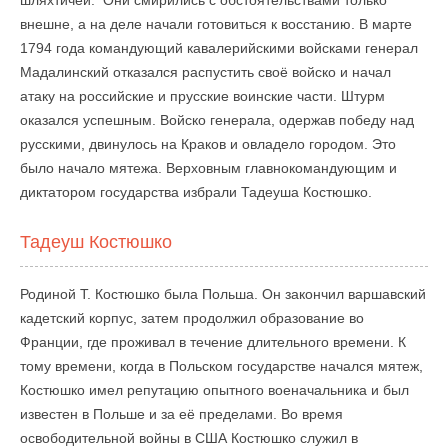
внешне, а на деле начали готовиться к восстанию. В марте
1794 года командующий кавалерийскими войсками генерал
Мадалинский отказался распустить своё войско и начал
атаку на российские и прусские воинские части. Штурм
оказался успешным. Войско генерала, одержав победу над
русскими, двинулось на Краков и овладело городом. Это
было начало мятежа. Верховным главнокомандующим и
диктатором государства избрали Тадеуша Костюшко.
Тадеуш Костюшко
Родиной Т. Костюшко была Польша. Он закончил варшавский
кадетский корпус, затем продолжил образование во
Франции, где проживал в течение длительного времени. К
тому времени, когда в Польском государстве начался мятеж,
Костюшко имел репутацию опытного военачальника и был
известен в Польше и за её пределами. Во время
освободительной войны в США Костюшко служил в