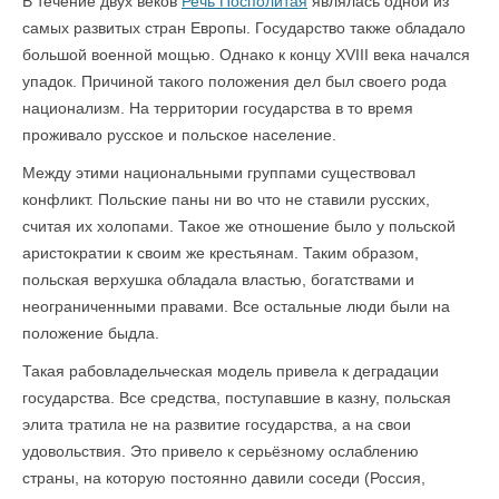
В течение двух веков
Речь Посполитая
являлась одной из
самых развитых стран Европы. Государство также обладало
большой военной мощью. Однако к концу XVIII века начался
упадок. Причиной такого положения дел был своего рода
национализм. На территории государства в то время
проживало русское и польское население.
Между этими национальными группами существовал
конфликт. Польские паны ни во что не ставили русских,
считая их холопами. Такое же отношение было у польской
аристократии к своим же крестьянам. Таким образом,
польская верхушка обладала властью, богатствами и
неограниченными правами. Все остальные люди были на
положение быдла.
Такая рабовладельческая модель привела к деградации
государства. Все средства, поступавшие в казну, польская
элита тратила не на развитие государства, а на свои
удовольствия. Это привело к серьёзному ослаблению
страны, на которую постоянно давили соседи (Россия,