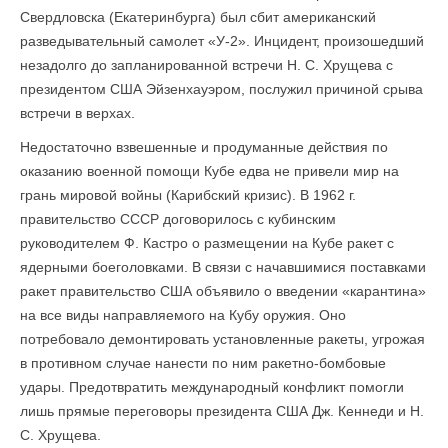
Свердловска (Екатеринбурга) был сбит американский
разведывательный самолет «У-2». Инцидент, произошедший
незадолго до запланированной встречи Н. С. Хрущева с
президентом США Эйзенхауэром, послужил причиной срыва
встречи в верхах.
Недостаточно взвешенные и продуманные действия по
оказанию военной помощи Кубе едва не привели мир на
грань мировой войны (Карибский кризис). В 1962 г.
правительство СССР договорилось с кубинским
руководителем Ф. Кастро о размещении на Кубе ракет с
ядерными боеголовками. В связи с начавшимися поставками
ракет правительство США объявило о введении «карантина»
на все виды направляемого на Кубу оружия. Оно
потребовало демонтировать установленные ракеты, угрожая
в противном случае нанести по ним ракетно-бомбовые
удары. Предотвратить международный конфликт помогли
лишь прямые переговоры президента США Дж. Кеннеди и Н.
С. Хрущева.