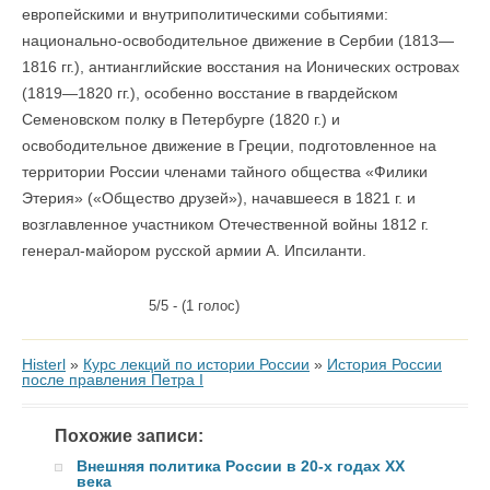
европейскими и внутриполитическими событиями:
национально-освободительное движение в Сербии (1813—
1816 гг.), антианглийские восстания на Ионических островах
(1819—1820 гг.), особенно восстание в гвардейском
Семеновском полку в Петербурге (1820 г.) и
освободительное движение в Греции, подготовленное на
территории России членами тайного общества «Филики
Этерия» («Общество друзей»), начавшееся в 1821 г. и
возглавленное участником Отечественной войны 1812 г.
генерал-майором русской армии А. Ипсиланти.
5/5 - (1 голос)
Histerl
»
Курс лекций по истории России
»
История России
после правления Петра I
Похожие записи:
Внешняя политика России в 20-х годах ХХ
века