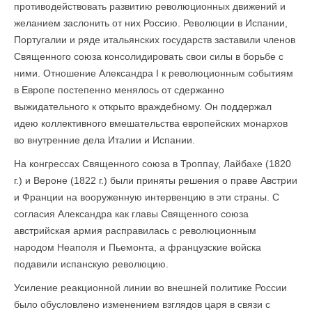
противодействовать развитию революционных движений и
желанием заслонить от них Россию. Революции в Испании,
Португалии и ряде итальянских государств заставили членов
Священного союза консолидировать свои силы в борьбе с
ними. Отношение Александра I к революционным событиям
в Европе постепенно менялось от сдержанно
выжидательного к открыто враждебному. Он поддержал
идею коллективного вмешательства европейских монархов
во внутренние дела Италии и Испании.
На конгрессах Священного союза в Троппау, Лайбахе (1820
г.) и Вероне (1822 г.) были приняты решения о праве Австрии
и Франции на вооруженную интервенцию в эти страны. С
согласия Александра как главы Священного союза
австрийская армия расправилась с революционным
народом Неаполя и Пьемонта, а французские войска
подавили испанскую революцию.
Усиление реакционной линии во внешней политике России
было обусловлено изменением взглядов царя в связи с