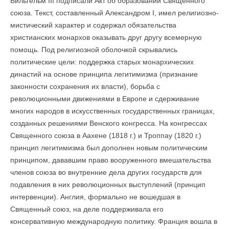
Вильгельм III подписали Акт об образовании Священного
союза. Текст, составленный Александром I, имел религиозно-
мистический характер и содержал обязательства
христианских монархов оказывать друг другу всемерную
помощь. Под религиозной оболочкой скрывались
политические цели: поддержка старых монархических
династий на основе принципа легитимизма (признание
законности сохранения их власти), борьба с
революционными движениями в Европе и сдерживание
многих народов в искусственных государственных границах,
созданных решениями Венского конгресса. На конгрессах
Священного союза в Аахене (1818 г.) и Троппау (1820 г.)
принцип легитимизма был дополнен новым политическим
принципом, дававшим право вооруженного вмешательства
членов союза во внутренние дела других государств для
подавления в них революционных выступлений (принцип
интервенции). Англия, формально не вошедшая в
Священный союз, на деле поддерживала его
консервативную международную политику. Франция вошла в