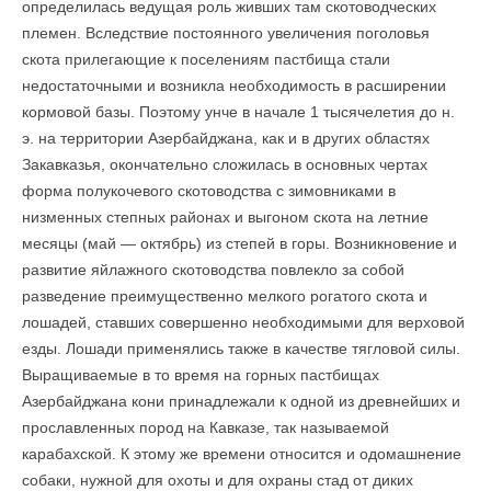
определилась ведущая роль живших там скотоводческих
племен. Вследствие постоянного увеличения поголовья
скота прилегающие к поселениям пастбища стали
недостаточными и возникла необходимость в расширении
кормовой базы. Поэтому унче в начале 1 тысячелетия до н.
э. на территории Азербайджана, как и в других областях
Закавказья, окончательно сложилась в основных чертах
форма полукочевого скотоводства с зимовниками в
низменных степных районах и выгоном скота на летние
месяцы (май — октябрь) из степей в горы. Возникновение и
развитие яйлажного скотоводства повлекло за собой
разведение преимущественно мелкого рогатого скота и
лошадей, ставших совершенно необходимыми для верховой
езды. Лошади применялись также в качестве тягловой силы.
Выращиваемые в то время на горных пастбищах
Азербайджана кони принадлежали к одной из древнейших и
прославленных пород на Кавказе, так называемой
карабахской. К этому же времени относится и одомашнение
собаки, нужной для охоты и для охраны стад от диких