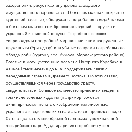
захоронений, рисует картину далеко зашедшего
имущественного неравенства. В больших склепах, покрытых
курганной насыпью, обнаружены погребения вождей племен
с большим количеством бронзовых изделий — оружия и
украшений и глиняной посуды. Погребенного вождя
сопровождали в загробный мир павшие с ним вооруженные
дружинники (Арча-дзор) или убитые во время погребального
обряда рабы (курган у сел. Ахмахи, Мардакертского района).
Богатые и могущественные племена Нагорного Карабаха в
начале I тысячелетия до н. э. поддерживали связи с
передовыми странами Древнего Востока. Об этих связях,
осуществлявшихся через государство Урарту,
свидетельствует большое количество привозных вещей, в
том числе золотых изделий (например, золотая
цилиндрическая печать с изображениями животных,
украшение в виде головки льва и агатовая пронизка в виде
бутона цветка с клинообразной надписью, упоминающей
ассирийского царя Ададнирари, из погребения у сел.