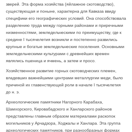
зверей. Эта форма хозяйства (яйлажное скотоводство),
существующая и поныне, характерна для Кавказа ввиду
специфики его географических условий. Она способствовала
разделению труда между горными районами и приречными
низменностями, земледельческими по преимуществу, где к
средине I тысячелетия возникли и постепенно развились
крупные и богатые земледельческие поселения. Основными
земледельческими культурами с древнейших времен
являлись пшеница и ячмень, а затем и просо.
Хозяйственное развитие горных скотоводческих племен,
владевших важнейшими центрами металлургии меди, было
причиной их главенствующей роли в начале I тысячелетия
до н. э.
Археологические памятники Нагорного Карабаха,
Шамхорского, Кировабадского и Ханларского районов
представлены главным образом материалами раскопок
могильников у Арчадзора, Ходжалы и Ханлара. Эта группа
археологических памятников, при разнообразных формах