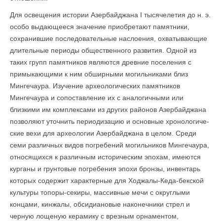
Для освещения истории Азербайджана I тысячелетия до н. э.
особо выдающееся значение приобретают памятники,
сохранившие последо­вательные наслоения, охватывающие
длительные периоды общественного развития. Одной из
таких групп памятников являются древние поселения с
примыкающими к ним обширными могильниками близ
Мингечаура. Изучение археологических памятников
Мингечаура и сопоставление их с аналогичными или
близкими им комплексами из других районов Азер­байджана
позволяют уточнить периодизацию и основные хронологиче­
ские вехи для археологии Азербайджана в целом. Среди
семи различных видов погребений могильников Мингечаура,
относящихся к различным историческим эпохам, имеются
курганы и грунтовые погребения эпохи бронзы, инвентарь
которых содержит характерные для Ходжалы-Кеда-бекской
культуры топоры-секиры, массивные мечи с округлыми
концами, кинжалы, обсидиановые наконечники стрел и
черную лощеную керамику с врезным орнаментом,