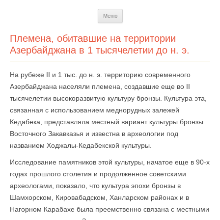
Перейти
Меню
к
содержимому
Племена, обитавшие на территории
Азербайджана в 1 тысячелетии до н. э.
На рубеже II и 1 тыс. до н. э. территорию современного
Азербайджана населяли племена, создавшие еще во II
тысячелетии высокоразвитую культуру бронзы. Культура эта,
связанная с использованием медно­рудных залежей
Кедабека, представляла местный вариант культуры бронзы
Восточного Закавказья и известна в археологии под
названием Ходжалы-Кедабекской культуры.
Исследование памятников этой культуры, начатое еще в 90-х
годах прошлого столетия и продолженное советскими
археологами, показало, что культура эпохи бронзы в
Шамхорском, Кировабадском, Ханларском районах и в
Нагорном Карабахе была преемственно связана с местными