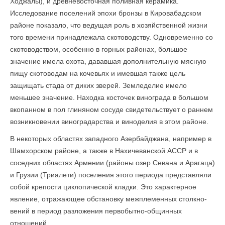
Ходжалы), и древневосточная поливная керамика.
Исследование поселений эпохи бронзы в Кировабадском
районе показало, что ведущая роль в хозяйственной жизни
того времени принадлежала скотоводству. Одновременно со
скотоводством, особенно в горных районах, большое
значение имела охота, дававшая дополнительную мясную
пищу ското­водам на кочевьях и имевшая также цель
защищать стада от диких зверей. Земледелие имело
меньшее значение. Находка косточек винограда в большом
вкопанном в пол глиняном сосуде свидетельствует о раннем
возникновении виноградарства и виноделия в этом районе.
В некоторых областях западного Азербайджана, например в
Шамхорском районе, а также в Нахичеванской АССР и в
соседних областях Армении (районы озер Севана и Арагаца)
и Грузии (Триалети) поселения этого периода представляли
собой крепости циклопической кладки. Это характерное
явление, отражающее обстановку межплеменных столкно­
вений в период разложения первобытно-общинных
отношений.