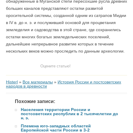
обнаруженные в Муганской степи пересохшие русла древних
больших каналов представляют остатки развитой
оросительной системы, созданной одним из сатрапов Мидии
в IV в. до н. э. и послужившей основой для процветания
земледелия и садоводства в этой стране, где сохранились
остатки многих богатых земледельческих поселений,
дальнейшее непрерывное развитие которых в течение
нескольких веков можно проследить по данным археологии.
Оцените статью!
Histerl
»
Все материалы
»
История России и постсоветских
народов в древности
Похожие записи:
Населения территории России и
постсоветских республик в 2 тысячелетии до
н. э.
Племена юго-западных областей
Европейской части России в 3-2