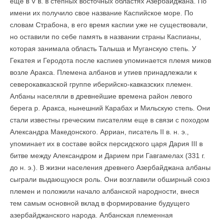
еще в V в. в степных восточных областях Азербайджана. По
имени их получило свое название Каспийское море. По
словам Страбона, в его время каспии уже не существовали,
но оставили по себе память в названии страны Каспианы,
которая занимала область Талыша и Муганскую степь. У
Гекатея и Геродота после каспиев упоминается племя миков
возле Аракса. Племена албанов и утиев принадлежали к
северокавказской группе иберийско-кавказских племен.
Албаны населяли в древнейшие времена район левого
берега р. Аракса, нынешний Карабах и Мильскую степь. Они
стали известны греческим писателям еще в связи с походом
Александра Македонского. Арриан, писатель II в. н. э.,
упоминает их в составе войск персидского царя Дария III в
битве между Александром и Дарием при Гавгамелах (331 г.
до н. э.). В жизни населения древнего Азербайджана албаны
сыграли выдающуюся роль. Они возглавили обширный союз
племен и положили начало албанской народности, внеся
тем самым основной вклад в формирование будущего
азербайджанского народа. Албанская племенная