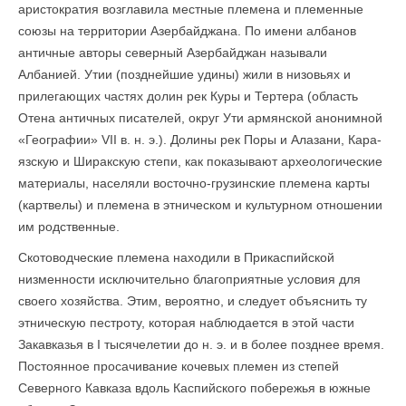
аристократия возглавила местные племена и племенные
союзы на территории Азербайджана. По имени албанов
античные авторы северный Азербайджан называли
Албанией. Утии (позднейшие удины) жили в низовьях и
прилегающих частях долин рек Куры и Тертера (область
Отена античных писателей, округ Ути армянской анонимной
«Географии» VII в. н. э.). Долины рек Поры и Алазани, Кара-
язскую и Ширакскую степи, как показывают археологические
материалы, населяли восточно-грузинские племена карты
(картвелы) и племена в этническом и культурном отношении
им родственные.
Скотоводческие племена находили в Прикаспийской
низменности исключительно благоприятные условия для
своего хозяйства. Этим, вероятно, и следует объяснить ту
этническую пестроту, которая наблюдается в этой части
Закавказья в I тысячелетии до н. э. и в более позднее время.
Постоянное просачивание кочевых племен из степей
Северного Кавказа вдоль Каспийского побережья в южные