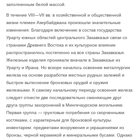
заполненным белой массой.
В течение VIII—VII вв. в хозяйственной и общественной
жизни племен Азербайджана произошли значительные
изменения. Благодаря включению в состав государства
Урарту южных областей центрального Закавказья связи со
странами Древнего Востока и их культурное влияние
распространилось постепенно на все страны Закавказья.
Железные из­делия проникали вначале в Закавказье из
Урарту и Ирана. Но вскоре началось освоение металлургии
железа на основе разработки местных рудных залежей и
быстрое вытеснение бронзовых орудий и оружия
железными. К самому начальному периоду освоения железа
следует отнести две последовательно сменяющие друг
друга группы захоронений в Мингечаурском могильнике.
Первая группа — грунтовые погребения со скорченными
костяками, с характерным для бронзовой культуры
инвентарем: предметами вооружения и украшениями из
бронзы, черной керамикой и минеральными бусами. Однако