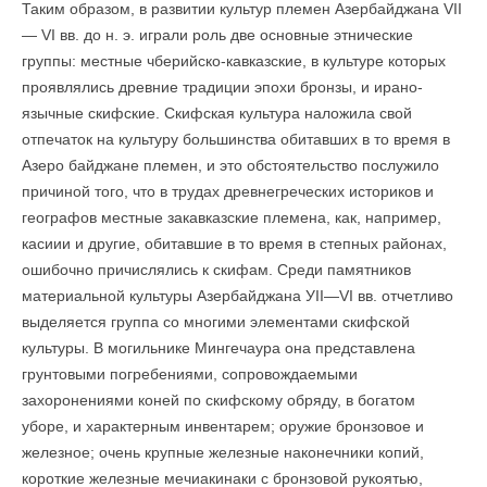
Таким образом, в развитии культур племен Азербайджана VII
— VI вв. до н. э. играли роль две основные этнические
группы: местные чберийско-кавказские, в культуре которых
проявлялись древние традиции эпохи бронзы, и ирано-
язычные скифские. Скифская культура наложила свой
отпечаток на культуру большинства обитавших в то время в
Азеро байджане племен, и это обстоятельство послужило
причиной того, что в трудах древнегреческих историков и
географов местные закавказские племена, как, например,
касиии и другие, обитавшие в то время в степ­ных районах,
ошибочно причислялись к скифам. Среди памятников
материальной культуры Азербайджана УII—VI вв. отчетливо
выделяется группа со многими элементами скифской
культуры. В могильнике Мингечаура она представлена
грунтовыми погребениями, сопровождаемыми
захоронениями коней по скифскому обряду, в богатом
уборе, и характерным инвентарем; оружие бронзовое и
железное; очень крупные железные наконечники копий,
короткие железные мечиакинаки с бронзовой рукоятью,