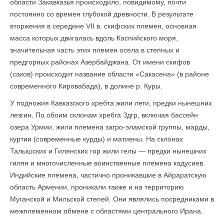
области Закавказья происходило, повидимому, почти
постоянно со времен глубокой древности. В результате
вторжения в середине VII в. скифских племен, основная
масса которых двигалась вдоль Каспийского моря,
значительная часть этих племен осела в степных и
предгорных районах Азербайджана. От имени скифов
(саков) происходит название области «Сакасена» (в районе
современного Кировабада), в долине р. Куры.
У подножия Кавказского хребта жили леги, предки нынешних
лезгин. По обоим склонам хребга Здгр, включая бассейн
озера Урмии, жили племена загро-эламской группы, марды,
куртии (современные курды) и матиены. На склонах
Талышских и Гилянских гор жили гелы — предки нынешних
гилян и многочисленные воинственные племена кадусиев.
Индийские племена, частично проникавшие в Айраратскую
область Армении, проникали также и на территорию
Муганской и Мильской степей. Они являлись посредниками в
межплеменном обмене с областями центрального Ирана.