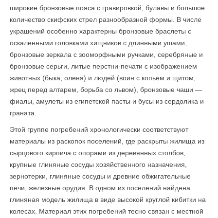
широкие бронзовые пояса с гравировкой, булавы и большое
количество скифских стрел разнообразной формы. В числе
украшений особенно характерны бронзовые браслеты с
оскаленными головками хищников с длинными ушами,
бронзовые зеркала с зооморфными ручками, серебряные и
бронзовые серьги, литые перстни-печати с изображением
животных (быка, оленя) и людей (воин с копьем и щитом,
жрец перед алтарем, борьба со львом), бронзовые чаши —
фиалы, амулеты из египетской пасты и бусы из сердолика и
граната.
Этой группе погребений хронологически соответствуют
материалы из раскопок поселений, где раскрыты жилища из
сырцового кирпича с опорами из деревянных столбов,
крупные глиняные сосуды хозяйственного назначения,
зернотерки, глиняные сосуды и древние обжигательные
печи, железные орудия. В одном из поселений найдена
глиняная модель жилища в виде высокой круглой кибитки на
колесах. Материал этих погребений тесно связан с местной