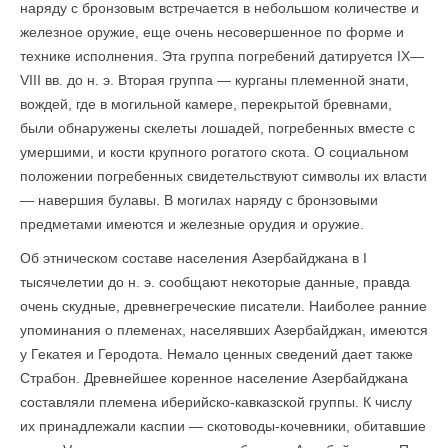
наряду с бронзовым встречается в небольшом количестве и
железное оружие, еще очень несовершенное по форме и
технике исполнения. Эта группа погребений датируется IX—
VIII вв. до н. э. Вторая группа — курганы племенной знати,
вождей, где в могильной камере, перекрытой бревнами,
были обнаружены скелеты лошадей, погребенных вместе с
умершими, и кости крупного рогатого скота. О социальном
положении погребенных свидетельствуют символы их власти
— навершия булавы. В могилах наряду с бронзовыми
предметами имеются и железные орудия и оружие.
Об этническом составе населения Азербайджана в I
тысячелетии до н. э. сообщают некоторые данные, правда
очень скудные, древнегреческие писатели. Наиболее ранние
упоминания о племенах, населявших Азербайджан, имеются
у Гекатея и Геродота. Немало ценных сведений дает также
Страбон. Древнейшее коренное население Азербайджана
состав­ляли племена иберийско-кавказской группы. К числу
их принадлежали каспии — скотоводы-кочевники, обитавшие