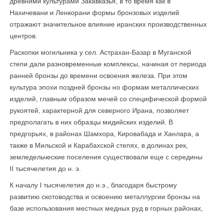
древними культурами Закавказья, в то время как в
Нахичевани и Ленкорани формы бронзовых изделий
отражают значительное влияние иранских производственных
центров.
Раскопки могильника у сел. Астрахан-Базар в Муганской
степи дали разновременные комплексы, начиная от периода
ранней бронзы до времени освоения железа. При этом
культура эпохи поздней бронзы но формам металлических
изделий, главным образом мечей со специфической формой
рукоятей, характерной для северного Ирана, позволяет
предполагать в них образцы мидийских изделий. В
предгорьях, в районах Шамхора, Кировабада и Ханлара, а
также в Мильской и Карабахской степях, в долинах рек,
земледельческие поселения существовали еще с середины
II тысячелетия до н. э.
К началу I тысячелетия до н.э., благодаря быстрому
развитию скотоводства и освоению металлургии бронзы на
базе использования местных медных руд в горных районах,