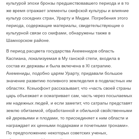
культурой эпохи бронзы предшествовавшего периода и в то
же время отражает элементы скифской культуры и влияние
культур соседних стран, Урарту и Мидии. Погребения этого
периода, содержащие материалы, свидетельствующие о
культурной связи со скифами, обнаружены также в
Шамхорском районе.
В период расцвета государства Ахеменидов область
Каспиана, локализуемая в My ганской степи, входила в
состав их державы и была вклю
ч
ена в XI сатрапию.
Ахемениды, подобно царям Урарту, придавали большое
значение развитию поливного земледелия в подвластных им
областях. Ксеыофонт рассказывает, что «часть своей страны
царь объезжает и осматривает сам, часть через посылаемых
им надежных людей, и если заметит, что сатрапы представят
землю обитаемой, обработанной и обильной свойственными
ей деревьями и плодами, то присоединяет к ним области и
награждает их ценными подарками и почетными тронами».
По предположению некоторых советских ученых,