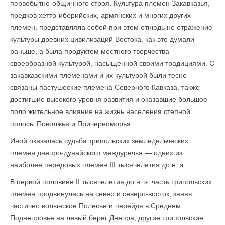
первобытно-общинного строя. Культура племен Закавказья,
предков хетто-иберийских, армян­ских и многих других
племен, представляла собой при этом отнюдь не отражение
культуры древних цивилизаций Востока, как это думали
раньше, а была продуктом местного творчества—
своеобразной культурой, насыщенной своими традициями. С
закавказскими племенами и их культурой были тесно
связаны пастушеские племена Северного Кавказа, также
достигшие высокого уровня развития и оказавшие большое
поло жительное влияние на жизнь населения степной
полосы Поволжья и Причерноморья.
Иной оказалась судьба трипольских земледельческих
племен днепро-дунайского междуречья — одних из
наиболее передовых племен III тысячелетия до н. э.
В первой половине II тысячелетия до н. э. часть трипольских
племен продвинулась на север и северо-восток, заняв
частично волынское Полесье и перейдя в Среднем
Поднепровье на левый берег Днепра; другие трипольские