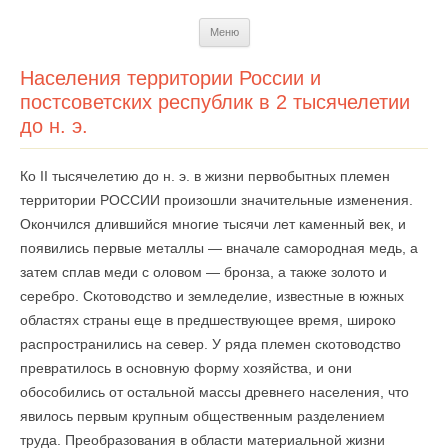
Перейти
Меню
к
содержимому
Населения территории России и
постсоветских республик в 2 тысячелетии
до н. э.
Ко II тысячелетию до н. э. в жизни первобытных племен
территории РОССИИ произошли значительные изменения.
Окончился длившийся многие тысячи лет каменный век, и
появились первые металлы — вначале самородная медь, а
затем сплав меди с оловом — бронза, а также золото и
серебро. Скотоводство и земледелие, известные в южных
областях страны еще в предшествующее время, широко
распространились на север. У ряда племен скотоводство
превратилось в основную форму хозяйства, и они
обособились от остальной массы древнего населения, что
явилось первым крупным общественным разделением
труда. Преобразования в области материальной жизни