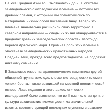
На юге Средней Азии во II тысячелетии до н. э. обитали
земледель­ческо-скотоводческие племена — потомки тех
древних племен, с которыми мы познакомились по
материалам нижних слоев поселения Анау. Теперь эти
племена значительно расширили свою территорию в
северном направлении — следы их жизни обнаруживаются в
пределах древних земледельческих областей вплоть до
берегов Аральского моря. Огромная роль этих племен в
этногенезе земледельческих ираноязычных народов
Средней Азии, прежде всего предков таджиков, не подлежит
никакому сомнению.
В Закавказье известны археологические памятники другой
обширной группы земледельческо-скотоводческих племен
«эпохи бронзы, также возникшей на местной неолитической
основе. Лишь недавно в итоге археологических
исследований было выяснено, что во II тысячелетии до н. э.
культура закавказских племен достигла значительной
высоты, соответствующей последним ступеням в развитии