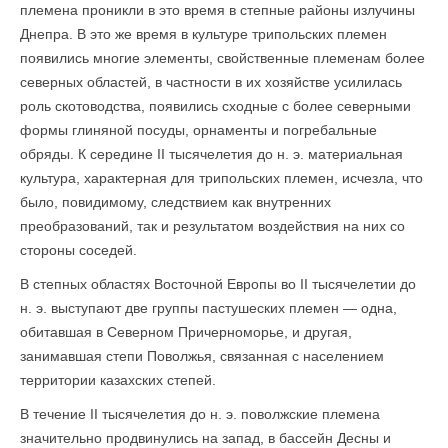
племена проникли в это время в степные районы излучины
Днепра. В это же время в культуре трипольских племен
появились многие элементы, свойственные племенам более
северных областей, в частности в их хозяйстве усилилась
роль скотоводства, появились сходные с более северными
формы глиняной посуды, орнаменты и погребальные
обряды. К середине II тысячелетия до н. э. материальная
культура, характерная для трипольских племен, исчезла, что
было, повидимому, следствием как внутренних
преобразований, так и результатом воздействия на них со
стороны соседей.
В степных областях Восточной Европы во II тысячелетии до
н. э. выступают две группы пастушеских племен — одна,
обитавшая в Северном Причерноморье, и другая,
занимавшая степи Поволжья, связанная с населением
территории казахских степей.
В течение II тысячелетия до н. э. поволжские племена
значительно продвинулись на запад, в бассейн Десны и