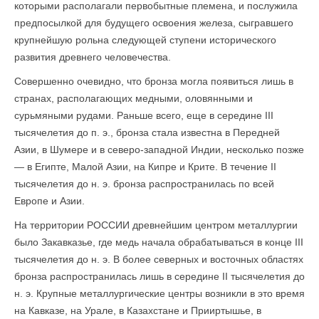
которыми располагали первобытные племена, и послужила
предпосылкой для будущего освоения железа, сыгравшего
крупнейшую рольна следующей ступени исторического
развития древнего человечества.
Совершенно очевидно, что бронза могла появиться лишь в
странах, располагающих медными, оловянными и
сурьмяными рудами. Раньше всего, еще в середине III
тысячелетия до п. э., бронза стала известна в Передней
Азии, в Шумере и в северо-западной Индии, несколько позже
— в Египте, Малой Азии, на Кипре и Крите. В течение II
тысячелетия до н. э. бронза распространилась по всей
Европе и Азии.
На территории РОССИИ древнейшим центром металлургии
было Закавказье, где медь начала обрабатываться в конце III
тысячелетия до н. э. В более северных и восточных областях
бронза распространилась лишь в середине II тысячелетия до
н. э. Крупные металлургические центры возникли в это время
на Кавказе, на Урале, в Казахстане и Прииртышье, в