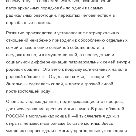
своему отцу. По словам Ф. Энгельса, возникновение
патриархальных порядков было одной из самых
радикальных революций, пережитых человечеством в
первобытные времена.
Развитие производства и установление патриархальных
отношений неизбежно приводили к обособлению отдельных
семей и накоплению семейной собственности, а
следовательно, и к имущественной, а впоследствии и
социальной дифференциации патриархальных семей внутри
ро­довой общины. Это вело к подрыву коллективных начал в
родовой общине. «…Отдельная семья,— говорит Ф.
Энгельс,— сделалась силой, и притом грозной силой,
противостоящей роду».
Очень наглядные данные, подтверждающие этот процесс,
дает исследование древних могильников. В ряде областей
РОССИИ в могильниках конца III—II тысячелетия до н. э.
открыты неизвестные раньше богатые могилы. Здесь
умерших сопровождали в могилу драгоценные украшения и