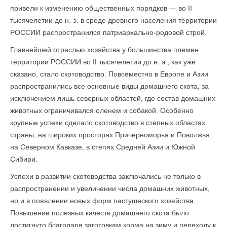
привели к изменению общественных порядков — во II
тысячелетии до н. э. в среде древнего населения территории
РОССИИ распространился патриархально-родовой строй.
Главнейшей отраслью хозяйства у большинства племен
территории РОССИИ во II тысячелетии до н. э., как уже
сказано, стало скотоводство. Повсеместно в Европе и Азии
распространились все основные виды домашнего скота, за
исключением лишь северных областей, где состав домашних
животных ограничивался оленем и собакой. Особенно
крупные успехи сделало скотоводство в степных областях
страны, на широких просторах Причерноморья и Поволжья,
на Северном Кавказе, в степях Средней Азии и Южной
Сибири.
Успехи в развитии скотоводства заключались не только в
распространении и увеличении числа домашних животных,
но и в появлении новых форм пастушеского хозяйства.
Повышение полезных качеств до­машнего скота было
достигнуто благодаря заготовкам корма на зиму и переходу к