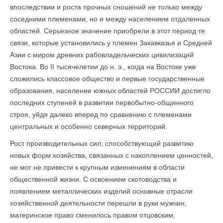
впоследствии и роста прочных сношений не только между
соседними племенами, но и между населением отдаленных
областей. Серьезное значение приобрели в этот период те
связи, которые установились у племен Закавказья и Средней
Азии с миром древних рабовладельческих цивилизаций
Востока. Во II тысячелетии до н. э., когда на Востоке уже
сложились классовое общество и первые государственные
образования, население южных областей РОССИИ достигло
последних ступеней в развитии первобытно-общинного
строя, уйдя далеко вперед по сравнению с племенами
центральных и особенно северных территорий.
Рост производительных сил, способствующий развитию
новых форм хозяйства, связанных с накоплением ценностей,
не мог не привести к крупным изменениям в области
общественной жизни. С освоением скотоводства и
появлением металлических изделий основные отрасли
хозяйственной деятельности перешли в руки мужчин,
материнское право сменилось правом отцовским,