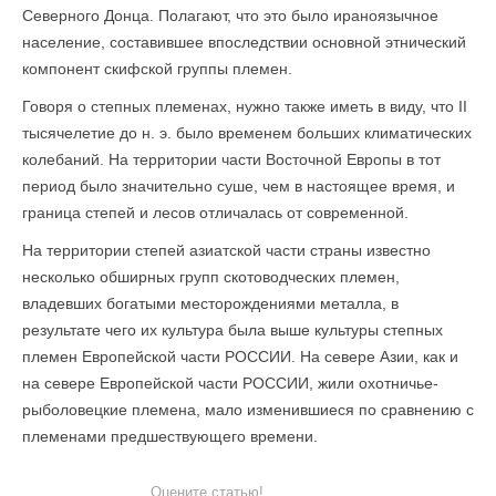
Северного Донца. Полагают, что это было ираноязычное
население, составившее впоследствии основной этнический
компонент скифской группы племен.
Говоря о степных племенах, нужно также иметь в виду, что II
тысячелетие до н. э. было временем больших климатических
колебаний. На территории части Восточной Европы в тот
период было значительно суше, чем в настоящее время, и
граница степей и лесов отличалась от современной.
На территории степей азиатской части страны известно
несколько обширных групп скотоводческих племен,
владевших богатыми месторождениями металла, в
результате чего их культура была выше культуры степных
племен Европейской части РОССИИ. На севере Азии, как и
на севере Европейской части РОССИИ, жили охотничье-
рыболовецкие племена, мало изменившиеся по сравнению с
племенами предшествующего времени.
Оцените статью!