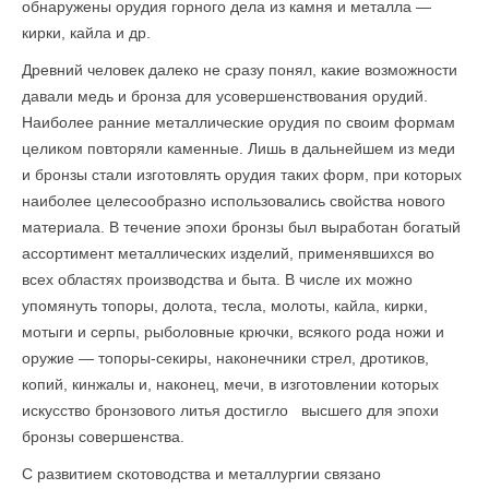
обнаружены орудия горного дела из камня и металла —
кирки, кайла и др.
Древний человек далеко не сразу понял, какие возможности
давали медь и бронза для усовершенствования орудий.
Наиболее ранние металлические орудия по своим формам
целиком повторяли каменные. Лишь в дальнейшем из меди
и бронзы стали изготовлять орудия таких форм, при которых
наиболее целесообразно использовались свойства нового
материала. В течение эпохи бронзы был выработан богатый
ассортимент металлических изделий, применявшихся во
всех областях производства и быта. В числе их можно
упомянуть топоры, долота, тесла, молоты, кайла, кирки,
мотыги и серпы, рыболовные крючки, всякого рода ножи и
оружие — топоры-секиры, наконечники стрел, дротиков,
копий, кинжалы и, наконец, мечи, в изготовлении которых
искусство бронзового литья достигло высшего для эпохи
бронзы совершенства.
С развитием скотоводства и металлургии связано