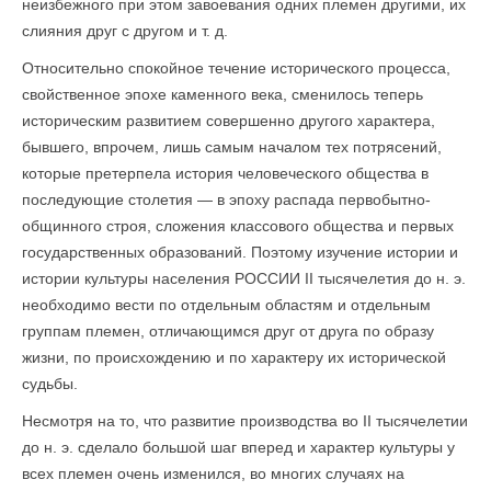
неизбежного при этом завоевания одних племен другими, их
слияния друг с другом и т. д.
Относительно спокойное течение исторического процесса,
свойственное эпохе каменного века, сменилось теперь
историческим развитием совершенно другого характера,
бывшего, впрочем, лишь самым началом тех потрясений,
которые претерпела история человеческого общества в
последующие столетия — в эпоху распада первобытно-
общинного строя, сложения классового общества и первых
государственных образований. Поэтому изучение истории и
истории культуры населения РОССИИ II тысячелетия до н. э.
необходимо вести по отдельным областям и отдельным
группам племен, отличающимся друг от друга по образу
жизни, по про­исхождению и по характеру их исторической
судьбы.
Несмотря на то, что развитие производства во II тысячелетии
до н. э. сделало большой шаг вперед и характер культуры у
всех племен очень изменился, во многих случаях на