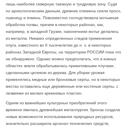
лишь наиболее северную таежную и тундровую зону. Судя
по археологическим данным, древние племена сеяли просо,
пшеницу и ячмень. Повсеместно господствовала мотыжная
обработка почвы, причем в некоторых районах, как,
например, в западной Грузии, наконечники мотыг делались
из металла. Никаких определенных следов применения
плуга, известного во II тысячелетии до н. э. в некоторых
районах Западной Европы, на территории РОССИИ пока что
не обнаружено. Однако можно предполагать, что в южных
областях земля обрабатывалась примитивными плугами,
сделанными целиком из дерева. Для уборки урожая
применялись медные или бронзовые серпы, но в некоторых
местах оставались еще деревянные или костяные серпы, с
лезвиями из мелких кремневых пластин.
Одним из важнейших культурных приобретений этого
времени явилась древнейшая металлургия. Бронза создала
новые возможности использования природных ресурсов,
значительно расширила арсенал технических средств,