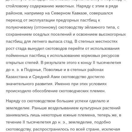
стойловому содержанию животных. Наряду с этим в ряде
районов, например на Северном Кавказе, совершался
переход от эксплуа­тации предгорных пастбищ к
полукочевому (отгонному) скотоводству эйлажного типа, с
сохранением оседлых поселений и освоением высокогорных
пастбищ для летнего выпаса стад. В степных местностях
рост стада вынудил скотоводов перейти от использования
пойменных пастбищ к использованию кормовых ресурсов
открытых степей. В результате этого к концу II тысячелетия
до н. э. в Подонье, Поволжье и в степных районах
Казахстана и Средней Азии скотоводство достигло
значительного развития. Именно при этих условиях
происходило обособление ското­водческих племен.
Наряду со скотоводством большие успехи сделало и
земледелие. Раньше возделыванием культурных растений
занимались лишь некоторые южные племена, теперь же, в
течение II тысячелетия до н. э., земледелие, подобно
скотоводству, распространилось по всей стране, исключая