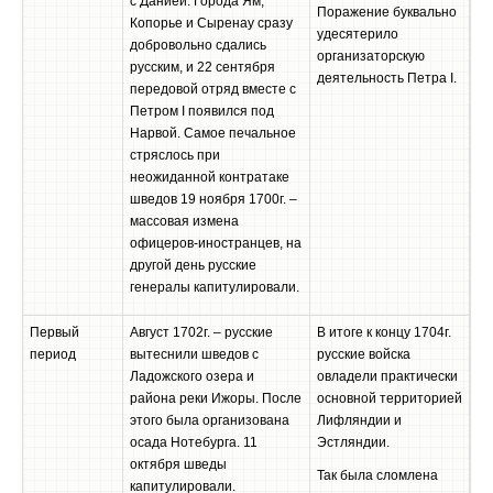
с Данией. Города Ям,
Поражение буквально
Копорье и Сыренау сразу
удесятерило
добровольно сдались
организаторскую
русским, и 22 сентября
деятельность Петра I.
передовой отряд вместе с
Петром I появился под
Нарвой. Самое печальное
стряслось при
неожиданной контратаке
шведов 19 ноября 1700г. –
массовая измена
офицеров-иностранцев, на
другой день русские
генералы капитулировали.
Первый
Август 1702г. – русские
В итоге к концу 1704г.
период
вытеснили шведов с
русские войска
Ладожского озера и
овладели практически
района реки Ижоры. После
основной территорией
этого была организована
Лифляндии и
осада Нотебурга. 11
Эстляндии.
октября шведы
Так была сломлена
капитулировали.