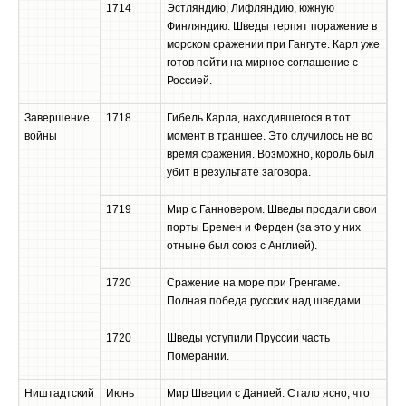
1714
Эстляндию, Лифляндию, южную
Финляндию. Шведы терпят поражение в
морском сражении при Гангуте. Карл уже
готов пойти на мирное соглашение с
Россией.
Завершение
1718
Гибель Карла, находившегося в тот
войны
момент в траншее. Это случилось не во
время сражения. Возможно, король был
убит в результате заговора.
1719
Мир с Ганновером. Шведы продали свои
порты Бремен и Ферден (за это у них
отныне был союз с Англией).
1720
Сражение на море при Гренгаме.
Полная победа русских над шведами.
1720
Шведы уступили Пруссии часть
Померании.
Ништадтский
Июнь
Мир Швеции с Данией. Стало ясно, что