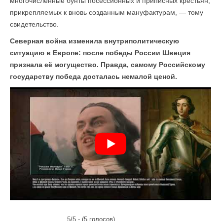
многочисленные бунты посессионных и приписных крестьян,
прикрепляемых к вновь созданным мануфактурам, — тому
свидетельство.
Северная война изменила внутриполитическую
ситуацию в Европе: после победы России Швеция
признала её могущество. Правда, самому Российскому
государству победа досталась немалой ценой.
5/5 - (5 голосов)