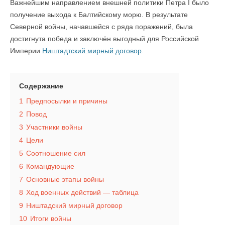
Важнейшим направлением внешней политики Петра I было
получение выхода к Балтийскому морю. В результате
Северной войны, начавшейся с ряда поражений, была
достигнута победа и заключён выгодный для Российской
Империи
Ништадтский мирный договор
.
Содержание
1
Предпосылки и причины
2
Повод
3
Участники войны
4
Цели
5
Соотношение сил
6
Командующие
7
Основные этапы войны
8
Ход военных действий — таблица
9
Ништадский мирный договор
10
Итоги войны