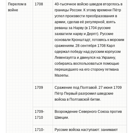
Перелом в
1708
40-тысячное войско шведов вторглось в
войне
границы России. К этому времени Пётр
успел произвести преобразования в
армии, сделав её регулярной, взять
реванш за Нарву (в 1704 русские
захватили нарву и Дерпт). Русские
основали Кронштадт, готовясь к морским
сражениям. 28 сентября 1708 Карл
одержал победу над русским корпусом
Левенгаупта и двинулся на Украину,
собираясь воспользоваться помощью
перешедшего на его сторону гетмана
Мазепы.
1709
Сражение под Полтавой. 27 июня 1709
Пётр Первый разгромил шведские
войска в Полтавской битве.
1709-
Возрождение Северного Союза против
1710
Швеции.
1710-
Русские войска наступают: занимают