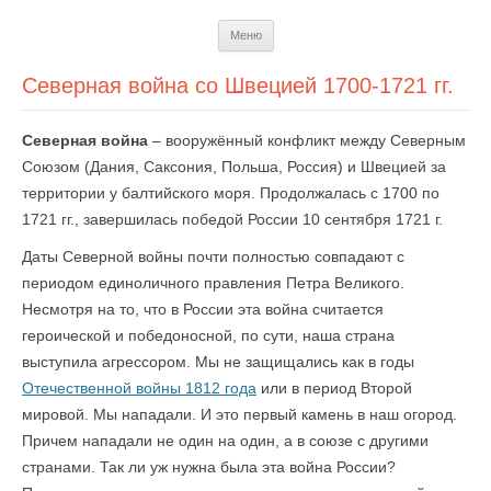
Перейти
Меню
к
содержимому
Северная война со Швецией 1700-1721 гг.
Северная война
– вооружённый конфликт между Северным
Союзом (Дания, Саксония, Польша, Россия) и Швецией за
территории у балтийского моря. Продолжалась с 1700 по
1721 гг., завершилась победой России 10 сентября 1721 г.
Даты Северной войны почти полностью совпадают с
периодом единоличного правления Петра Великого.
Несмотря на то, что в России эта война считается
героической и победоносной, по сути, наша страна
выступила агрессором. Мы не защищались как в годы
Отечественной войны 1812 года
или в период Второй
мировой. Мы нападали. И это первый камень в наш огород.
Причем нападали не один на один, а в союзе с другими
странами. Так ли уж нужна была эта война России?