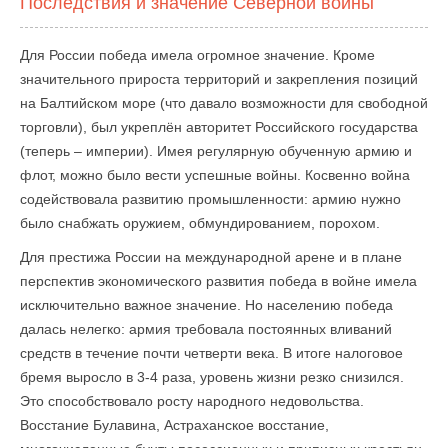
Последствия и значение Северной войны
Для России победа имела огромное значение. Кроме
значительного прироста территорий и закрепления позиций
на Балтийском море (что давало возможности для свободной
торговли), был укреплён авторитет Российского государства
(теперь – империи). Имея регулярную обученную армию и
флот, можно было вести успешные войны. Косвенно война
содействовала развитию промышленности: армию нужно
было снабжать оружием, обмундированием, порохом.
Для престижа России на международной арене и в плане
перспектив экономического развития победа в войне имела
исключительно важное значение. Но населению победа
далась нелегко: армия требовала постоянных вливаний
средств в течение почти четверти века. В итоге налоговое
бремя выросло в 3-4 раза, уровень жизни резко снизился.
Это способствовало росту народного недовольства.
Восстание Булавина, Астраханское восстание,