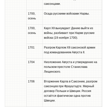
саксонцами.
1700,
Осада русскими войсками Нарвы.
осень
1700,
Карл XII вынуждает Данию выйти из
осень
войны, разбивает при Нарве русские
войска (19 ноября 1700).
1701
Разгром Карлом XII саксонской армии
под командованием Августа II.
1704
Низложение Августа и утверждение на
польском престоле Станислава
Лещинского.
1706
Вторжение Карла в Саксонию, разгром
саксонцев при Фрауштадте. Мирный
договор Польши и Швеции. Россия
остаётся фактически одна против
Швеции.