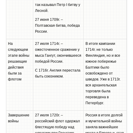
так называл Петр I битву у
Лесной.
27 июня 1709г. –
Полтавская битва, победа
России.
На
27 июля 1714г. –
В итоге кампании
следующем
ожесточенное сражение у
1714г. не только
этапе войны
мыса Гангут, окончившееся
Финляндия, но и все
решающие
победой России.
южное побережье
действия
Балтики было
С 1716г. Англия перестала
были за
освобождено от
быть союзником.
флотом
шведов. Уже в 1713г.
вся архангельская
торговля была
переведена в
Петербург.
Завершение
27 июля 1720г. –
Россия в итоге долгой
войны
российский флот одержал
и мучительной войны
блестящую победу над
заняла важнейшее