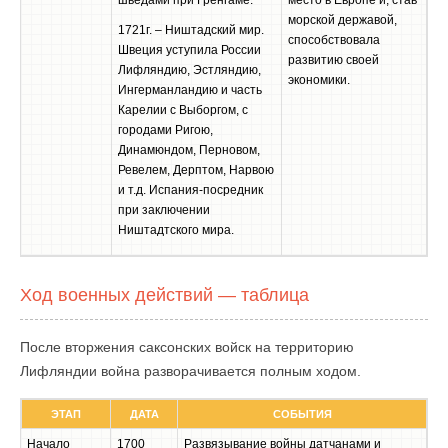
шведами при Гренгаме.
место в Европе и, став
морской державой,
1721г. – Ништадский мир.
способствовала
Швеция уступила России
развитию своей
Лифляндию, Эстляндию,
экономики.
Ингерманландию и часть
Карелии с Выборгом, с
городами Ригою,
Динамюндом, Перновом,
Ревелем, Дерптом, Нарвою
и т.д. Испания-посредник
при заключении
Ништадтского мира.
Ход военных действий — таблица
После вторжения саксонских войск на территорию
Лифляндии война разворачивается полным ходом.
ЭТАП
ДАТА
СОБЫТИЯ
Начало
1700
Развязывание войны датчанами и