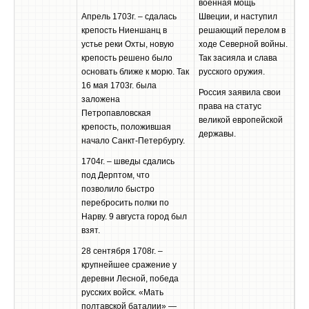
военная мощь
Апрель 1703г. – сдалась
Швеции, и наступил
крепость Ниеншанц в
решающий перелом в
устье реки Охты, новую
ходе Северной войны.
крепость решено было
Так засияла и слава
основать ближе к морю. Так
русского оружия.
16 мая 1703г. была
Россия заявила свои
заложена
права на статус
Петропавловская
великой европейской
крепость, положившая
державы.
начало Санкт-Петербургу.
1704г. – шведы сдались
под Дерптом, что
позволило быстро
перебросить полки по
Нарву. 9 августа город был
взят.
28 сентября 1708г. –
крупнейшее сражение у
деревни Лесной, победа
русских войск. «Мать
полтавской баталии» —