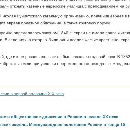
были открыты казённые еврейские училища с преподаванием на русс
 Николая I уничтожило кагальную организацию, подчинив евреев в
ля евреев податное обложение, а также круговую поруку.
аине определялось законом 1846 г.: евреи не имели права житель
и. В селениях, в которых были одни владельческие крестьяне, евр
й, где им не разрешалось жить, был назначен годовой срок. В 185
иобретать земли при условии непременного перехода в земледель
ссии в первой половине XIX века
ие и общественное движение в России в начале XX века
ских земель. Международное положение России в конце 15 — 