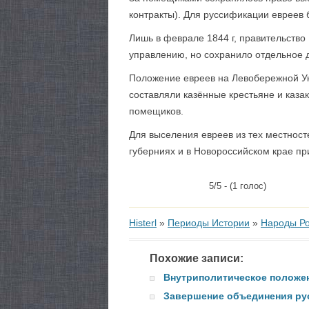
контракты). Для руссификации евреев 
Лишь в феврале 1844 г, правительство
управлению, но сохранило отдельное д
Положение евреев на Левобережной Укр
составляли казённые крестьяне и казак
помещиков.
Для выселения евреев из тех местносте
губерниях и в Новороссийском крае пр
5/5 - (1 голос)
Histerl
»
Периоды Истории
»
Народы Ро
Похожие записи:
Внутриполитическое положен
Завершение объединения рус