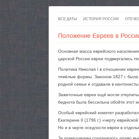
ВСЕ ДАТЫ
ИСТОРИЯ РОССИИ
ОТЕЧЕ
Положение Евреев в России
Основная масса еврейского населения 
царской России евреи подвергались тя
Политика Николая I в отношении евре
тяжёлые формы. Законом 1827 г. была 
родной семьи и отдавали в канто­нисты
Зажиточные евреи ещё могли откупитьс
беднота была бессильна обойти этот и
Особый еврейский комитет разработал 
Екатерине II (1796 г.) «черту еврейск
Но и в черте оседлости евреи в отдел
За помещиками сохранялось право выс