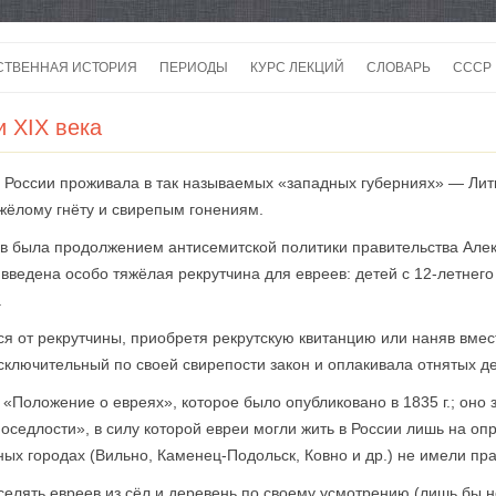
Перейти
к
СТВЕННАЯ ИСТОРИЯ
ПЕРИОДЫ
КУРС ЛЕКЦИЙ
СЛОВАРЬ
СССР
содержимому
СССР
 ХIХ века
СССР
России проживала в так называемых «западных губерниях» — Литве
ВОЙ
жёлому гнёту и свирепым гонениям.
ев была продолжением антисемитской политики правительства Алек
введена особо тяжёлая рекрутчина для евреев: детей с 12-летнего
.
я от рекрутчины, приобретя рекрутскую квитанцию или наняв вмес
сключительный по своей свирепости закон и оплакивала отнятых де
«Положение о евреях», которое было опубликовано в 1835 г.; оно
ой оседлости», в силу которой евреи могли жить в России лишь на 
ьных городах (Вильно, Каменец-Подольск, Ковно и др.) не имели пр
елять евреев из сёл и деревень по своему усмотрению (лишь бы 