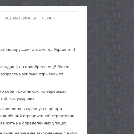
ВСЕ МАТЕРИАЛЫ
ПОИСК
 В 20-30 ГОДЫ ХХ ВЕКА
ЛИТЕРАТУРА
 ДО ВТОРОЙ МИРОВОЙ
ЕВРОПА
, Белоруссии, а также на Украине. В
НЫ
КАРТЫ
сандра I, но приобрела ещё более
 возраста насильно отрывали от
то себя «охотника», но еврейская
тей, как умерших.
 закрепляло введённую ещё при
определённой ограниченной территории.
ава жить на определённых улицах.
не были нарушены заключённые с ними