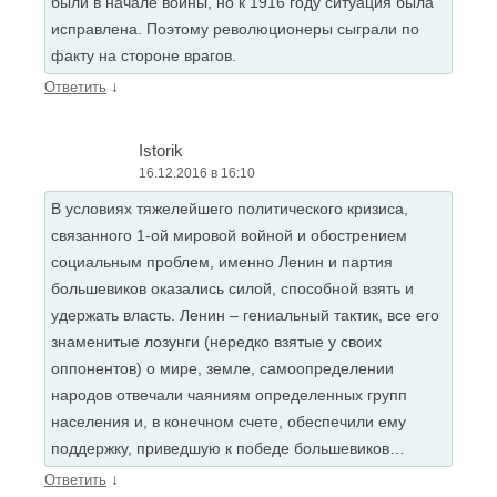
были в начале войны, но к 1916 году ситуация была
исправлена. Поэтому революционеры сыграли по
факту на стороне врагов.
↓
Ответить
Istorik
16.12.2016 в 16:10
В условиях тяжелейшего политического кризиса,
связанного 1-ой мировой войной и обострением
социальным проблем, именно Ленин и партия
большевиков оказались силой, способной взять и
удержать власть. Ленин – гениальный тактик, все его
знаменитые лозунги (нередко взятые у своих
оппонентов) о мире, земле, самоопределении
народов отвечали чаяниям определенных групп
населения и, в конечном счете, обеспечили ему
поддержку, приведшую к победе большевиков…
↓
Ответить