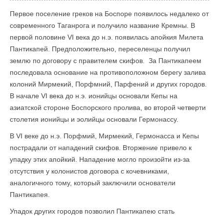
Первое поселение греков на Боспоре появилось недалеко от
современного Таганрога и получило название Кремны. В
первой половине VI века до н.э. появилась апойкия Милета
Пантикапей. Предположительно, переселенцы получил
землю по договору с правителем скифов. За Пантикапеем
последовала основание на противоположном берегу залива
колоний Мирмекий, Порфмний, Парфений и других городов.
В начале VI века до н.э. ионийцы основали Кепы на
азиатской стороне Боспорского пролива, во второй четверти
столетия ионийцы и эолийцы основали Гермонассу.
В VI веке до н.э. Порфмий, Мирмекий, Гермонасса и Кепы
пострадали от нападений скифов. Вторжение привело к
упадку этих апойкий. Нападение могло произойти из-за
отсутствия у колонистов договора с кочевниками,
аналогичного тому, который заключили основатели
Пантикапея.
Упадок других городов позволил Пантикапею стать