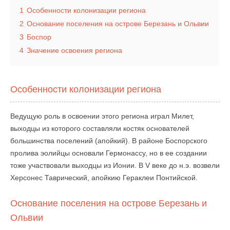
1
Особенности колонизации региона
2
Основание поселения на острове Березань и Ольвии
3
Боспор
4
Значение освоения региона
Особенности колонизации региона
Ведущую роль в освоении этого региона играл Милет,
выходцы из которого составляли костяк основателей
большинства поселений (апойкий). В районе Боспорского
пролива эолийцы основали Гермонассу, но в ее создании
тоже участвовали выходцы из Ионии. В V веке до н.э. возвели
Херсонес Таврический, апойкию Гераклеи Понтийской.
Основание поселения на острове Березань и
Ольвии