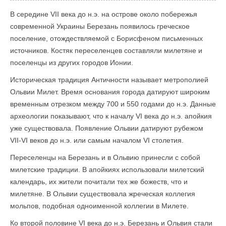
В середине VII века до н.э. на острове около побережья
современной Украины Березань появилось греческое
поселение, отождествляемой с Борисфеном письменных
источников. Костяк переселенцев составляли милетяне и
поселенцы из других городов Ионии.
Историческая традиция Античности называет метрополией
Ольвии Милет. Время основания города датируют широким
временным отрезком между 700 и 550 годами до н.э. Данные
археологии показывают, что к началу VI века до н.э. апойкия
уже существовала. Появление Ольвии датируют рубежом
VII-VI веков до н.э. или самым началом VI столетия.
Переселенцы на Березань и в Ольвию принесли с собой
милетские традиции. В апойкиях использовали милетский
календарь, их жители почитали тех же божеств, что и
милетяне. В Ольвии существовала жреческая коллегия
мольпов, подобная одноименной коллегии в Милете.
Ко второй половине VI века до н.э. Березань и Ольвия стали