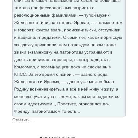
они? Зато какой телевизионный канал ни включишь,
там два профессиональных патриота с
революционными фамилиями, — тупой мужик
Железняк и типичная стерва Яровая, — только о том
и говорят: кругом враги, происки-изыски, отступники
и национал-предатели. С семи лет, как октябрятскую
звездочку прикололи, нам на каждом новом этапе
жизни экзаменовку на патриотизм устраивают: в
десять принимая в пионеры, в четырнадцать в
Комсомол, с восемнадцати пока не сдохнешь в
КПСС. За это время с ихней , — разного рода
Железняков и Яровых, — давно уже можно было
Родину возненавидеть, а я всё в ней живу и живу, а
меня всё учат и учат…Боже, как вы мне надоели со
своим идеотизмом.., Простите, оговорился по-
Фрейду, патриотизмом то есть…
↓
Ответить
просто исправлю