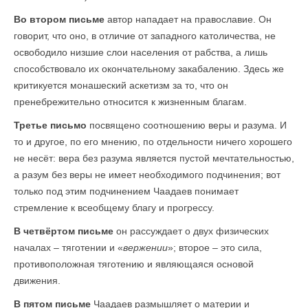
Во втором письме
автор нападает на православие. Он
говорит, что оно, в отличие от западного католичества, не
освободило низшие слои населения от рабства, а лишь
способствовало их окончательному закабалению. Здесь же
критикуется монашеский аскетизм за то, что он
пренебрежительно относится к жизненным благам.
Третье письмо
посвящено соотношению веры и разума. И
то и другое, по его мнению, по отдельности ничего хорошего
не несёт: вера без разума является пустой мечтательностью,
а разум без веры не имеет необходимого подчинения; вот
только под этим подчинением Чаадаев понимает
стремление к всеобщему благу и прогрессу.
В четвёртом письме
он рассуждает о двух физических
началах – тяготении и «
вержении
»; второе – это сила,
противоположная тяготению и являющаяся основой
движения.
В пятом письме
Чаадаев размышляет о материи и