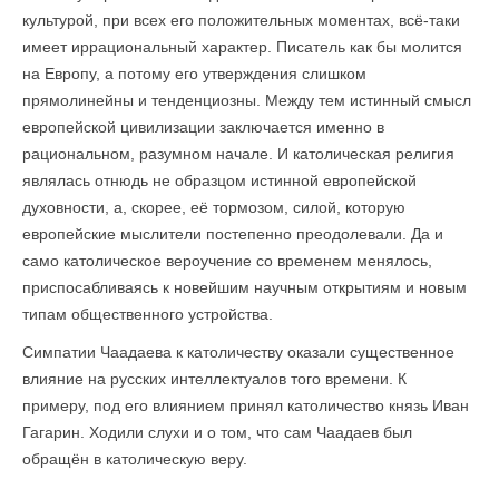
культурой, при всех его положительных моментах, всё-таки
имеет иррациональный характер. Писатель как бы молится
на Европу, а потому его утверждения слишком
прямолинейны и тенденциозны. Между тем истинный смысл
европейской цивилизации заключается именно в
рациональном, разумном начале. И католическая религия
являлась отнюдь не образцом истинной европейской
духовности, а, скорее, её тормозом, силой, которую
европейские мыслители постепенно преодолевали. Да и
само католическое вероучение со временем менялось,
приспосабливаясь к новейшим научным открытиям и новым
типам общественного устройства.
Симпатии Чаадаева к католичеству оказали существенное
влияние на русских интеллектуалов того времени. К
примеру, под его влиянием принял католичество князь Иван
Гагарин. Ходили слухи и о том, что сам Чаадаев был
обращён в католическую веру.