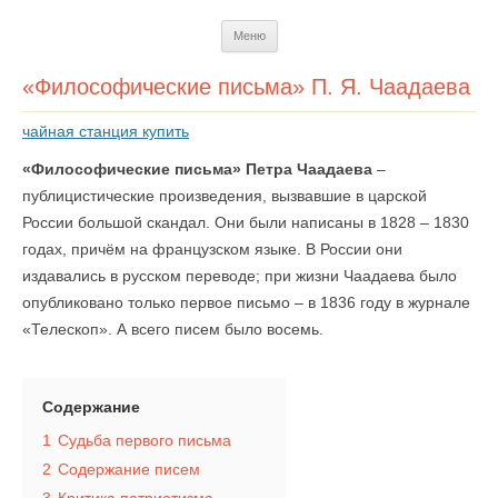
Перейти
Меню
к
содержимому
«Философические письма» П. Я. Чаадаева
чайная станция купить
«Философические письма» Петра Чаадаева
–
публицистические произведения, вызвавшие в царской
России большой скандал. Они были написаны в 1828 – 1830
годах, причём на французском языке. В России они
издавались в русском переводе; при жизни Чаадаева было
опубликовано только первое письмо – в 1836 году в журнале
«Телескоп». А всего писем было восемь.
Содержание
1
Судьба первого письма
2
Содержание писем