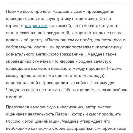
Помимо всего прочего, Чаадаев в своём произведении
приводит основательную критику патриотизма. Он не
отрицает
патриотизм
как таковой, но отмечает, что у него
есть множество разновидностей, которые отнюдь не всегда
полезны обществу. «
Патриотизм самоеда, привязанного к
собственной юрте
», он противопоставляет «патриотизму
сознательного английского гражданина». Чаадаев также
справедливо отмечает, что любовь к родине зачастую
приводила к взаимной ненависти между народами (и даже
между представителями одного и того же народа),
перерастающей в кровопролитные войны. Поэтому для
Чаадаева важна не столько любовь к родине, сколько любовь
к истине.
Превознося европейскую цивилизацию, автор высоко
оценивает деятельность Петра I, который смог приобщить
Россию к этой цивилизации. Чаадаев утверждает, что
необходимо как можно скорее расправиться с «пережитками