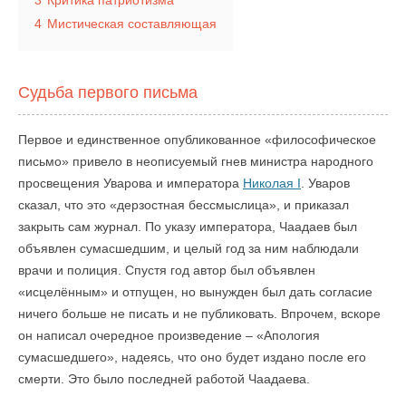
3
Критика патриотизма
4
Мистическая составляющая
Судьба первого письма
Первое и единственное опубликованное «философическое
письмо» привело в неописуемый гнев министра народного
просвещения Уварова и императора
Николая I
. Уваров
сказал, что это «дерзостная бессмыслица», и приказал
закрыть сам журнал. По указу императора, Чаадаев был
объявлен сумасшедшим, и целый год за ним наблюдали
врачи и полиция. Спустя год автор был объявлен
«исцелённым» и отпущен, но вынужден был дать согласие
ничего больше не писать и не публиковать. Впрочем, вскоре
он написал очередное произведение – «Апология
сумасшедшего», надеясь, что оно будет издано после его
смерти. Это было последней работой Чаадаева.