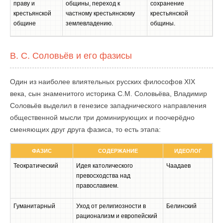
праву и
общины, переход к
сохранение
крестьянской
частному крестьянскому
крестьянской
общине
землевладению.
общины.
В. С. Соловьёв и его фазисы
Один из наиболее влиятельных русских философов XIX
века, сын знаменитого историка С.М. Соловьёва, Владимир
Соловьёв выделил в генезисе западнического направления
общественной мысли три доминирующих и поочерёдно
сменяющих друг друга фазиса, то есть этапа:
ФАЗИС
СОДЕРЖАНИЕ
ИДЕОЛОГ
Теократический
Идея католического
Чаадаев
превосходства над
православием.
Гуманитарный
Уход от религиозности в
Белинский
рационализм и европейский