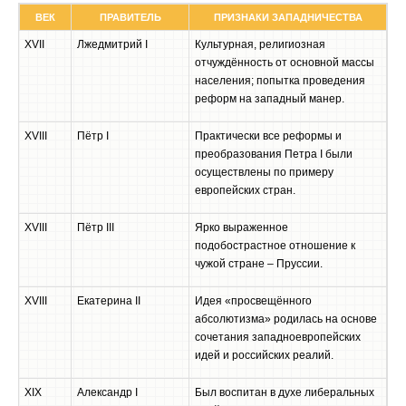
ВЕК
ПРАВИТЕЛЬ
ПРИЗНАКИ ЗАПАДНИЧЕСТВА
XVII
Лжедмитрий I
Культурная, религиозная
отчуждённость от основной массы
населения; попытка проведения
реформ на западный манер.
XVIII
Пётр I
Практически все реформы и
преобразования Петра I были
осуществлены по примеру
европейских стран.
XVIII
Пётр III
Ярко выраженное
подобострастное отношение к
чужой стране – Пруссии.
XVIII
Екатерина II
Идея «просвещённого
абсолютизма» родилась на основе
сочетания западноевропейских
идей и российских реалий.
XIX
Александр I
Был воспитан в духе либеральных