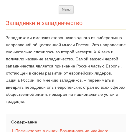
Перейти
Меню
к
содержимому
Западники и западничество
Западниками именуют сторонников одного из либеральных
направлений общественной мысли России. Это направление
окончательно сложилось во второй четверти XIX века и
получило название западничество. Самой важной чертой
западничества является признание России частью Европы,
отстающей в своём развитии от европейских лидеров.
Задача России, по мнению западников, – перенимать и
внедрять передовой опыт европейских стран во всех сферах
общественной жизни, невзирая на национальные устои и
традиции.
Содержание
1
Предыстория в лицах. Возникновение идейного