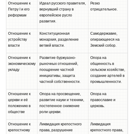
Отношение к
Идеал русского правителя,
Резко
Петру I и его
вернувший страну в
отрицательное.
реформам
европейское русло
развития.
Отношение к
Конституционная
Самодержавие,
устройству
монархия, разделение
опирающееся на
власти
ветвей власти.
Земский собор.
Отношение к
Развитие буржуазно-
Опора на
экономическому
рыночных отношений,
общинность в
укладу
поощрение частной
сельском хозяйстве,
инициативы, защита
создание артелей в
частной собственности.
промышленности.
Отношение к
Опора на просвещение,
Опора на
церкви и её
развитие науки и техники,
православие и
положению в
постепенное снижение
церковь.
обществе
роли церкви.
Отношение к
Ликвидация крепостного
Ликвидация
крепостному
права, разрушение
крепостного права,