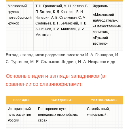
Московский
Т. Н. Грановский, М. Н. Катков, В.
Журналы:
кружок,
П. Боткин, К. Д. Кавелин, Б. Н.
«Московский
петербургский
Чичерин, А. В. Станкевич, С. М.
наблюдатель»,
кружок
Соловьёв, В. Г. Белинский, П. В.
«Отечественные
Анненков, Н. А. Милютин, Д. А.
записки»,
Милютин
«Русский
вестник»
Взгляды западников разделяли писатели И. А. Гончаров, И.
С. Тургенев, М. Е. Салтыков-Щедрин, Н. А. Некрасов и др.
Основные идеи и взгляды западников (в
сравнении со славянофилами)
ВЗГЛЯДЫ
ЗАПАДНИКИ
СЛАВЯНОФИЛЫ
Исторический
Повторение пути
Самобытный,
путь развития
передовых европейских
уникальный.
России
стран.