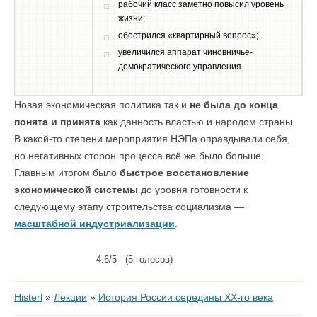
рабочий класс заметно повысил уровень
жизни;
обострился «квартирный вопрос»;
увеличился аппарат чиновничье-
демократического управления.
Новая экономическая политика так и
не была до конца
понята и принята
как данность властью и народом страны.
В какой-то степени мероприятия НЭПа оправдывали себя,
но негативных сторон процесса всё же было больше.
Главным итогом было
быстрое восстановление
экономической системы
до уровня готовности к
следующему этапу строительства социализма —
масштабной индустриализации
.
4.6/5 - (5 голосов)
Histerl
»
Лекции
»
История России середины XX-го века