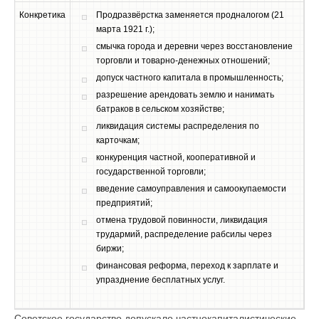
Конкретика
Продразвёрстка заменяется продналогом (21
марта 1921 г.);
смычка города и деревни через восстановление
торговли и товарно-денежных отношений;
допуск частного капитала в промышленность;
разрешение арендовать землю и нанимать
батраков в сельском хозяйстве;
ликвидация системы распределения по
карточкам;
конкуренция частной, кооперативной и
государственной торговли;
введение самоуправления и самоокупаемости
предприятий;
отмена трудовой повинности, ликвидация
трудармий, распределение рабсилы через
биржи;
финансовая реформа, переход к зарплате и
упразднение бесплатных услуг.
Советское государство допускало частнокапиталистические