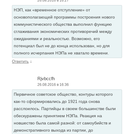
26.08.2016 в 16:27
НЭП, как «временное отступление» от
основополагающей программы построения нового
коммунистического общества выполнил функцию
сглаживания экономических противоречий между
ожиданиями и реальностью. Возможно, его
потенциал был не до конца использован, но для
полного исчерпания НЭПа не хватало времени.
↓
Ответить
Rjvbccfh
26.08.2016 в 16:36
Первичное советское общество, контуры которого
как-то сформировались до 1921 года снова
расслоилось. Партийцы в своем большинстве были
обескуражены принятием НЭПа. Реакция на
новшество была самой разной: от самоубийств и
демонстративного выхода из партии, до