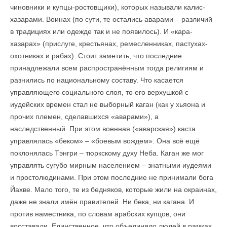
чиновники и купцы-ростовщики), которых называли калис-
хазарами. Воинах (по сути, те остались аварами – различий
в традициях или одежде так и не появилось). И «кара-
хазарах» (прислуге, крестьянах, ремесленниках, пастухах-
охотниках и рабах). Стоит заметить, что последние
принадлежали всем распространённым тогда религиям и
разнились по национальному составу. Что касается
управляющего социального слоя, то его верхушкой с
иудейских времен стал не выборный каган (как у хьяона и
прочих племен, сделавшихся «аварами»), а
наследственный. При этом военная («аварская») каста
управлялась «беком» – «боевым вождем». Она всё ещё
поклонялась Тэнгри – тюркскому духу Неба. Каган же мог
управлять сугубо мирным населением – знатными иудеями
и простолюдинами. При этом последние не принимали бога
Йахве. Мало того, те из бедняков, которые жили на окраинах,
даже не знали имён правителей. Ни бека, ни кагана. И
против наместника, по словам арабских купцов, они
восставали. Единственное, что объединяло людей в рамках