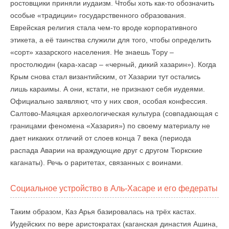
ростовщики приняли иудаизм. Чтобы хоть как-то обозначить
особые «традиции» государственного образования.
Еврейская религия стала чем-то вроде корпоративного
этикета, а её таинства служили для того, чтобы определить
«сорт» хазарского населения. Не знаешь Тору –
простолюдин (кара-хасар – «черный, дикий хазарин»). Когда
Крым снова стал византийским, от Хазарии тут остались
лишь караимы. А они, кстати, не признают себя иудеями.
Официально заявляют, что у них своя, особая конфессия.
Салтово-Маяцкая археологическая культура (совпадающая с
границами феномена «Хазария») по своему материалу не
дает никаких отличий от слоев конца 7 века (периода
распада Аварии на враждующие друг с другом Тюркские
каганаты). Речь о раритетах, связанных с воинами.
Социальное устройство в Аль-Хасаре и его федераты
Таким образом, Каз Арья базировалась на трёх кастах.
Иудейских по вере аристократах (каганская династия Ашина,