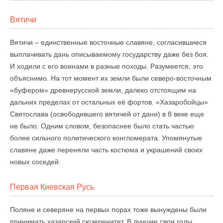
Вятичи
Вятичи – единственные восточные славяне, согласившиеся
выплачивать дань описываемому государству даже без боя.
И ходили с его воинами в разные походы. Разумеется, это
объяснимо. На тот момент их земли были северо-восточным
«буфером» древнерусской земли, далеко отстоящим на
дальних пределах от остальных её фортов. «Хазаробойцы»
Святослава (освободившего вятичей от дани) в 8 веке еще
не было. Одним словом, безопаснее было стать частью
более сильного политического конгломерата. Упомянутые
славяне даже переняли часть костюма и украшений своих
новых соседей.
Первая Киевская Русь
Поляне и северяне на первых порах тоже вынуждены были
принимать хазарский сюзеренитет. В лучшие свои годы