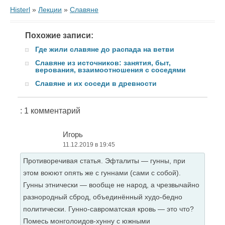
Histerl
»
Лекции
»
Cлавяне
Похожие записи:
Где жили славяне до распада на ветви
Славяне из источников: занятия, быт,
верования, взаимоотношения с соседями
Славяне и их соседи в древности
: 1 комментарий
Игорь
11.12.2019 в 19:45
Противоречивая статья. Эфталиты — гунны, при
этом воюют опять же с гуннами (сами с собой).
Гунны этнически — вообще не народ, а чрезвычайно
разнородный сброд, объединённый худо-бедно
политически. Гунно-савроматская кровь — это что?
Помесь монголоидов-хунну с южными