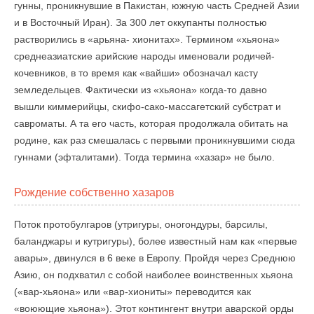
гунны, проникнувшие в Пакистан, южную часть Средней Азии
и в Восточный Иран). За 300 лет оккупанты полностью
растворились в «арьяна- хионитах». Термином «хьяона»
среднеазиатские арийские народы именовали родичей-
кочевников, в то время как «вайши» обозначал касту
земледельцев. Фактически из «хьяона» когда-то давно
вышли киммерийцы, скифо-сако-массагетский субстрат и
савроматы. А та его часть, которая продолжала обитать на
родине, как раз смешалась с первыми проникнувшими сюда
гуннами (эфталитами). Тогда термина «хазар» не было.
Рождение собственно хазаров
Поток протобулгаров (утригуры, оногондуры, барсилы,
баланджары и кутригуры), более известный нам как «первые
авары», двинулся в 6 веке в Европу. Пройдя через Среднюю
Азию, он подхватил с собой наиболее воинственных хьяона
(«вар-хьяона» или «вар-хиониты» переводится как
«воюющие хьяона»). Этот контингент внутри аварской орды