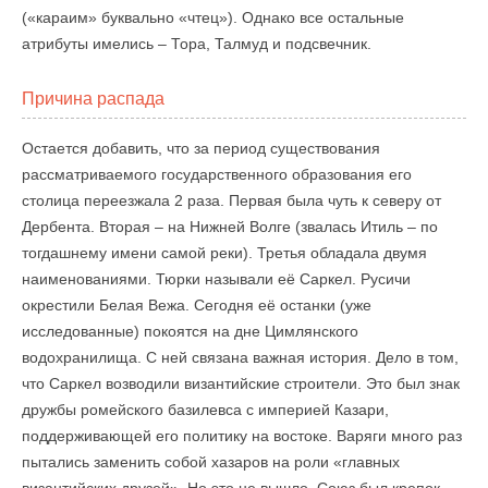
(«караим» буквально «чтец»). Однако все остальные
атрибуты имелись – Тора, Талмуд и подсвечник.
Причина распада
Остается добавить, что за период существования
рассматриваемого государственного образования его
столица переезжала 2 раза. Первая была чуть к северу от
Дербента. Вторая – на Нижней Волге (звалась Итиль – по
тогдашнему имени самой реки). Третья обладала двумя
наименованиями. Тюрки называли её Саркел. Русичи
окрестили Белая Вежа. Сегодня её останки (уже
исследованные) покоятся на дне Цимлянского
водохранилища. С ней связана важная история. Дело в том,
что Саркел возводили византийские строители. Это был знак
дружбы ромейского базилевса с империей Казари,
поддерживающей его политику на востоке. Варяги много раз
пытались заменить собой хазаров на роли «главных