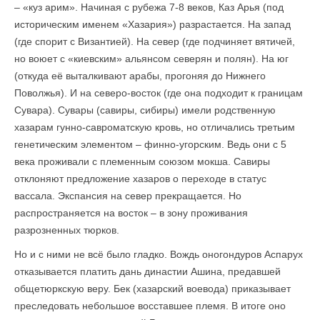
– «куз арим». Начиная с рубежа 7-8 веков, Каз Арья (под
историческим именем «Хазария») разрастается. На запад
(где спорит с Византией). На север (где подчиняет вятичей,
но воюет с «киевским» альянсом северян и полян). На юг
(откуда её выталкивают арабы, прогоняя до Нижнего
Поволжья). И на северо-восток (где она подходит к границам
Сувара). Сувары (савиры, сибиры) имели родственную
хазарам гунно-савроматскую кровь, но отличались третьим
генетическим элементом – финно-угорским. Ведь они с 5
века проживали с племенным союзом мокша. Савиры
отклоняют предложение хазаров о переходе в статус
вассала. Экспансия на север прекращается. Но
распространяется на восток – в зону проживания
разрозненных тюрков.
Но и с ними не всё было гладко. Вождь оногондуров Аспарух
отказывается платить дань династии Ашина, предавшей
общетюркскую веру. Бек (хазарский воевода) приказывает
преследовать небольшое восставшее племя. В итоге оно