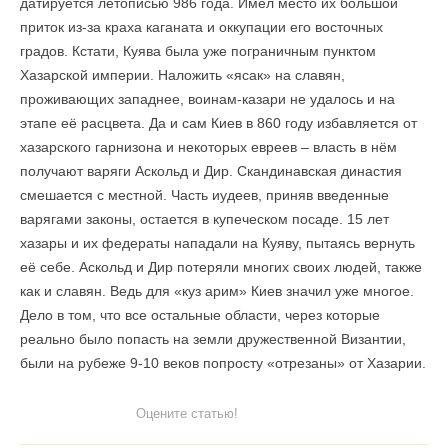
датируется летописью 986 года. Имел место их большой
приток из-за краха каганата и оккупации его восточных
градов. Кстати, Куява была уже пограничным пунктом
Хазарской империи. Наложить «ясак» на славян,
проживающих западнее, воинам-казари не удалось и на
этапе её расцвета. Да и сам Киев в 860 году избавляется от
хазарского гарнизона и некоторых евреев – власть в нём
получают варяги Аскольд и Дир. Скандинавская династия
смешается с местной. Часть иудеев, приняв введенные
варягами законы, остается в купеческом посаде. 15 лет
хазары и их федераты нападали на Куяву, пытаясь вернуть
её себе. Аскольд и Дир потеряли многих своих людей, также
как и славян. Ведь для «куз арим» Киев значил уже многое.
Дело в том, что все остальные области, через которые
реально было попасть на земли дружественной Византии,
были на рубеже 9-10 веков попросту «отрезаны» от Хазарии.
Оцените статью!