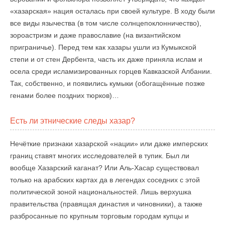
«хазарская» нация осталась при своей культуре. В ходу были
все виды язычества (в том числе солнцепоклонничество),
зороастризм и даже православие (на византийском
приграничье). Перед тем как хазары ушли из Кумыкской
степи и от стен Дербента, часть их даже приняла ислам и
осела среди исламизированных горцев Кавказской Албании.
Так, собственно, и появились кумыки (обогащённые позже
генами более поздних тюрков)…
Есть ли этнические следы хазар?
Нечёткие признаки хазарской «нации» или даже имперских
границ ставят многих исследователей в тупик. Был ли
вообще Хазарский каганат? Или Аль-Хасар существовал
только на арабских картах да в легендах соседних с этой
политической зоной национальностей. Лишь верхушка
правительства (правящая династия и чиновники), а также
разбросанные по крупным торговым городам купцы и