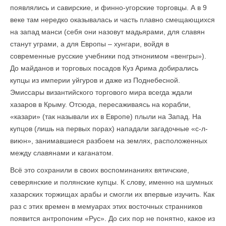
появлялись и савирские, и финно-угорские торговцы. А в 9
веке там нередко оказывалась и часть плавно смещающихся
на запад манси (себя они назовут мадьярами, для славян
станут уграми, а для Европы – хунгари, войдя в
современные русские учебники под этнонимом «венгры»).
До майданов и торговых посадов Куз Арима добирались
купцы из империи уйгуров и даже из Поднебесной.
Эмиссары византийского торгового мира всегда ждали
хазаров в Крыму. Отсюда, пересаживаясь на корабли,
«казари» (так называли их в Европе) плыли на Запад. На
купцов (лишь на первых порах) нападали загадочные «с-л-
виюн», занимавшиеся разбоем на землях, расположенных
между славянами и каганатом.
Всё это сохранили в своих воспоминаниях вятичские,
северянские и полянские купцы. К слову, именно на шумных
хазарских торжищах арабы и смогли их впервые изучить. Как
раз с этих времен в мемуарах этих восточных странников
появится антропоним «Рус». До сих пор не понятно, какое из