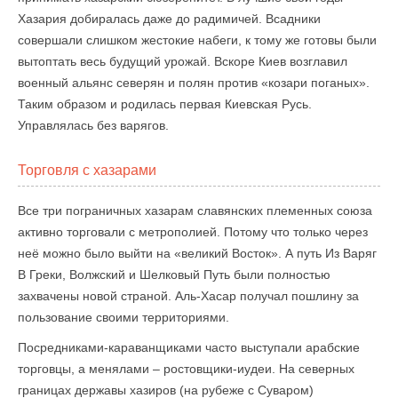
Хазария добиралась даже до радимичей. Всадники
совершали слишком жестокие набеги, к тому же готовы были
вытоптать весь будущий урожай. Вскоре Киев возглавил
военный альянс северян и полян против «козари поганых».
Таким образом и родилась первая Киевская Русь.
Управлялась без варягов.
Торговля с хазарами
Все три пограничных хазарам славянских племенных союза
активно торговали с метрополией. Потому что только через
неё можно было выйти на «великий Восток». А путь Из Варяг
В Греки, Волжский и Шелковый Путь были полностью
захвачены новой страной. Аль-Хасар получал пошлину за
пользование своими территориями.
Посредниками-караванщиками часто выступали арабские
торговцы, а менялами – ростовщики-иудеи. На северных
границах державы хазиров (на рубеже с Суваром)