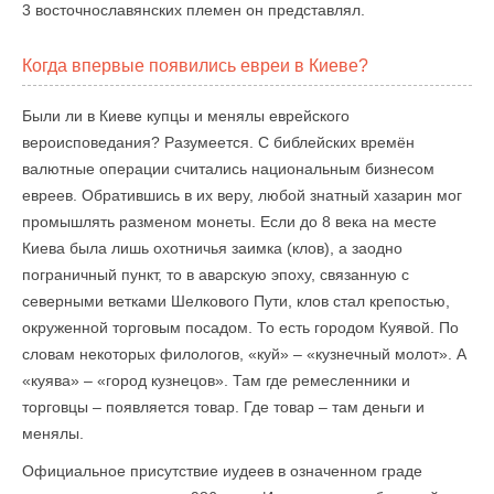
3 восточнославянских племен он представлял.
Когда впервые появились евреи в Киеве?
Были ли в Киеве купцы и менялы еврейского
вероисповедания? Разумеется. С библейских времён
валютные операции считались национальным бизнесом
евреев. Обратившись в их веру, любой знатный хазарин мог
промышлять разменом монеты. Если до 8 века на месте
Киева была лишь охотничья заимка (клов), а заодно
пограничный пункт, то в аварскую эпоху, связанную с
северными ветками Шелкового Пути, клов стал крепостью,
окруженной торговым посадом. То есть городом Куявой. По
словам некоторых филологов, «куй» – «кузнечный молот». А
«куява» – «город кузнецов». Там где ремесленники и
торговцы – появляется товар. Где товар – там деньги и
менялы.
Официальное присутствие иудеев в означенном граде