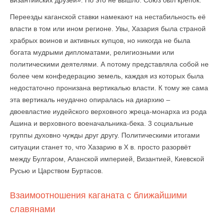
византийских друзей». Но это не вышло. Союз был крепок.
Переезды каганской ставки намекают на нестабильность её
власти в том или ином регионе. Увы, Хазария была страной
храбрых воинов и активных купцов, но никогда не была
богата мудрыми дипломатами, религиозными или
политическими деятелями. А потому представляла собой не
более чем конфедерацию земель, каждая из которых была
недостаточно пронизана вертикалью власти. К тому же сама
эта вертикаль неудачно опиралась на диархию –
двоевластие иудейского верховного жреца-монарха из рода
Ашина и верховного военачальника-бека. 3 социальные
группы духовно чужды друг другу. Политическими итогами
ситуации станет то, что Хазарию в X в. просто разорвёт
между Булгаром, Аланской империей, Византией, Киевской
Русью и Царством Буртасов.
Взаимоотношения каганата с ближайшими
славянами