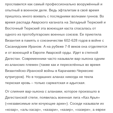
прославился как самый профессионально вооружённый и
опытный в военном деле. Ведь эфталитам в своё время
пришлось много воевать с последними волнами гуннов. Во
время распада Аварского каганата на Западный Тюркский и
Восточный Тюркский эта воюющая каста спасалась от
одного из протобулгарских военных союзов. Ее приютила
Византия в память о союзничестве 602-628 годов в войне с
Сасанидским Ираном. А на рубеже 7-8 веков она отделяется
и от воюющей в Европе Аварской орды. Идет в степной
Дагестан. Современники часто называли вар-хьяона одним
из аланских племен (также как и переселённых во время
Византийско-Иранской войны в Карачаево-Черкесию
кутригуров). Но в тогдашних аланах никогда не текла
тюркская кровь – только сарматская и адыгская.
От слияния вар-хьяона с аланами, которое произошло в
Дагестанской степи, появилась военная лига «Каз Арья»
(«независимые или кочующие арии»). Соседи называли их
«козар», «аль-хасар», «казари», «казир», «хазири», а евреи