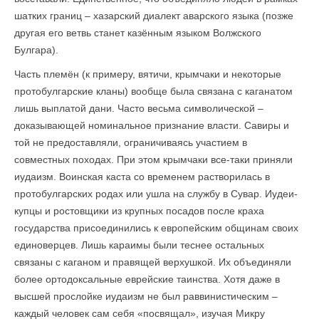
шатких границ – хазарский диалект аварского языка (позже
другая его ветвь станет казённым языком Волжского
Булгара).
Часть племён (к примеру, вятичи, крымчаки и некоторые
протобулгарские кланы) вообще была связана с каганатом
лишь выплатой дани. Часто весьма символической –
доказывающей номинальное признание власти. Савиры и
той не предоставляли, ограничиваясь участием в
совместных походах. При этом крымчаки все-таки приняли
иудаизм. Воинская каста со временем растворилась в
протобулгарских родах или ушла на службу в Сувар. Иудеи-
купцы и ростовщики из крупных посадов после краха
государства присоединились к европейским общинам своих
единоверцев. Лишь караимы были теснее остальных
связаны с каганом и правящей верхушкой. Их объединяли
более ортодоксальные еврейские таинства. Хотя даже в
высшей прослойке иудаизм не был раввинистическим –
каждый человек сам себя «посвящал», изучая Микру