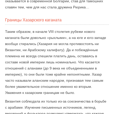
оказывается в современной Болгарии, став для тамошних
славян тем, чем для нас стала дружина Рюрика…
Границы Хазарского каганата
Таким образом, в начале VIII столетия рубежи нового
каганата были довольно «рыхлыми», а на юге и юго-западе
вообще стирались (Хазария не могла противостоять ни
Византии, ни Арабскому халифату). Да и побеждённые
племена не всегда спешили платить дань, оставаясь в
составе новой империи лишь номинально. Что касается
отношений с аланами (до 9 века не объединенными в
империю), то они были тоже крайне непонятными. Хазар
часто называли аланским народом, признавая тем самым
более уважительное отношение именно ко вторым.
Уважения к хазарским границам не было.
Византия соблюдала их только из-за союзничества в борьбе
с арабами. Изучение письменных источников, легенд,
верований и фольклора позволяет утверждать, что каждая