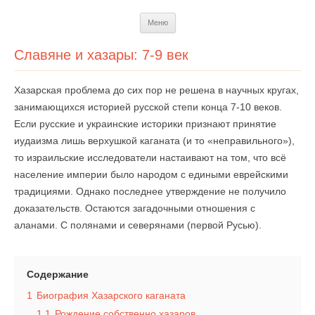
Перейти
Меню
к
содержимому
Славяне и хазары: 7-9 век
Хазарская проблема до сих пор не решена в научных кругах,
занимающихся историей русской степи конца 7-10 веков.
Если русские и украинские историки признают принятие
иудаизма лишь верхушкой каганата (и то «неправильного»),
то израильские исследователи настаивают на том, что всё
население империи было народом с едиными еврейскими
традициями. Однако последнее утверждение не получило
доказательств. Остаются загадочными отношения с
аланами. С полянами и северянами (первой Русью).
Содержание
1
Биография Хазарского каганата
1.1
Рождение собственно хазаров