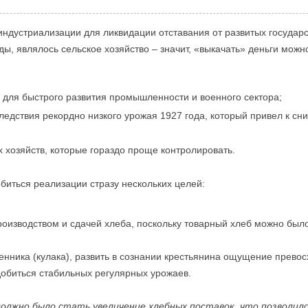
ндустриализации для ликвидации отставания от развитых государств
ды, являлось сельское хозяйство – значит, «выкачать» деньги можно
 для быстрого развития промышленности и военного сектора;
едствия рекордно низкого урожая 1927 года, который привел к сн
 хозяйств, которые гораздо проще контролировать.
биться реализации стразу нескольких целей:
оизводством и сдачей хлеба, поскольку товарный хлеб можно было
енника (кулака), развить в сознании крестьянина ощущение прево
добиться стабильных регулярных урожаев.
лжно было стать увеличение хлебных поставок, что позволило