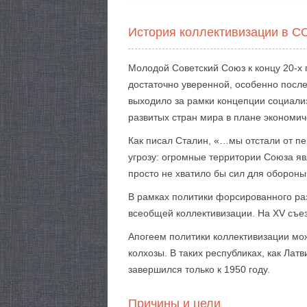
История коллективизации в С
Молодой Советский Союз к концу 20-х 
достаточно уверенной, особенно посл
выходило за рамки концепции социали
развитых стран мира в плане экономич
Как писал Сталин, «…мы отстали от пе
угрозу: огромные территории Союза яв
просто не хватило бы сил для обороны
В рамках политики форсированного ра
всеобщей коллективизации. На XV съе
Апогеем политики коллективизации мож
колхозы. В таких республиках, как Ла
завершился только к 1950 году.
Причины и цели