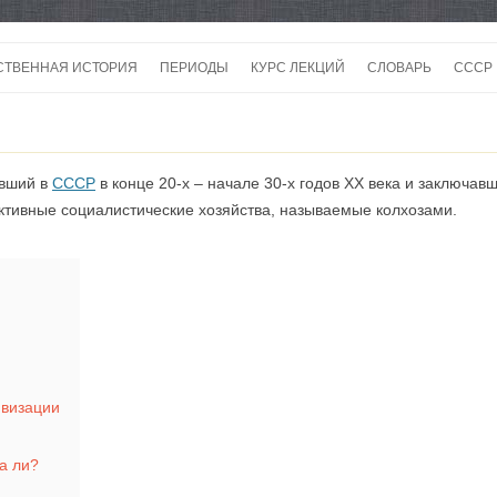
Перейти
к
СТВЕННАЯ ИСТОРИЯ
ПЕРИОДЫ
КУРС ЛЕКЦИЙ
СЛОВАРЬ
СССР
содержимому
СССР
СССР
ивший в
СССР
в конце 20-х – начале 30-х годов XX века и заключа
ВОЙ
ективные социалистические хозяйства, называемые колхозами.
ивизации
а ли?