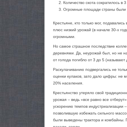
Количество скота сократилось в 3
Огромные площади страны были о
Крестьяне, кто только мог, подавались
плюс низкий урожай (в начале 30-х год
огромными.
Но самое страшное последствие коллек
деревнями. Да, неурожай был, но не н
от голода погибло от 3 до 5 (называют
Раскулачиванию подвергались не тольк
оценки кулаков, зато дало цифры: не 
20% населения.
Крестьянство утеряло свой традиционн
урожая – ведь «все равно все отберут»
ускорению темпов индустриализации – 
позволившую избежать сильного массо
были выведены трактора и комбайны. П
пахали, сеяли.