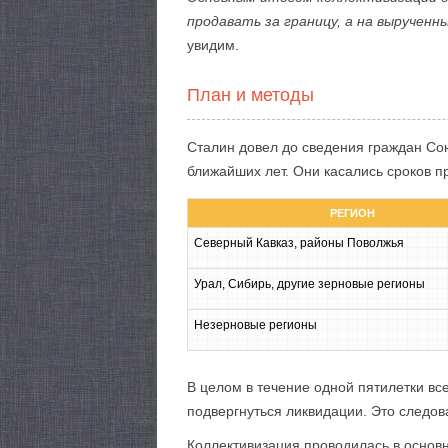
продавать за границу, а на выруче
увидим.
План и методы
Сталин довел до сведения граждан Со
ближайших лет. Они касались сроков п
РЕГИОН
Северный Кавказ, районы Поволжья
Урал, Сибирь, другие зерновые регионы
Незерновые регионы
В целом в течение одной пятилетки в
подвергнуться ликвидации. Это следов
Коллективизация проводилась в основн