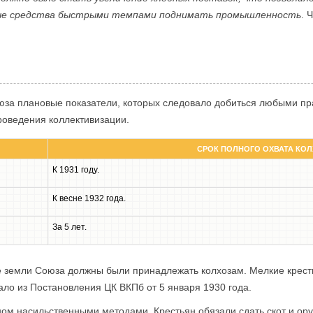
нные средства быстрыми темпами поднимать промышленность
. 
юза плановые показатели, которых следовало добиться любыми пр
роведения коллективизации.
СРОК ПОЛНОГО ОХВАТА КО
К 1931 году.
К весне 1932 года.
За 5 лет.
се земли Союза должны были принадлежать колхозам. Мелкие крес
ало из Постановления ЦК ВКПб от 5 января 1930 года.
ом насильственными методами. Крестьян обязали сдать скот и ору