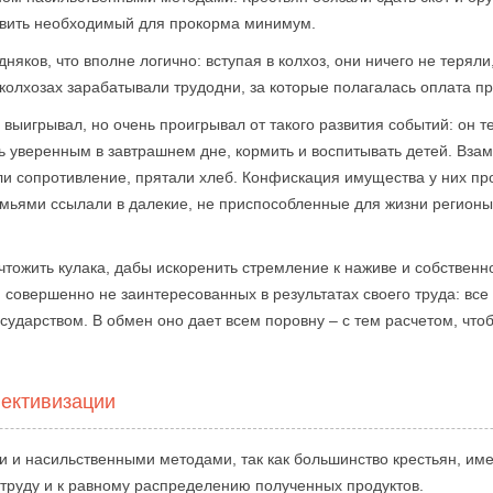
авить необходимый для прокорма минимум.
няков, что вполне логично: вступая в колхоз, они ничего не теряли
в колхозах зарабатывали трудодни, за которые полагалась оплата п
 выигрывал, но очень проигрывал от такого развития событий: он т
ь уверенным в завтрашнем дне, кормить и воспитывать детей. Взам
ли сопротивление, прятали хлеб. Конфискация имущества у них п
емьями ссылали в далекие, не приспособленные для жизни регионы
тожить кулака, дабы искоренить стремление к наживе и собственно
 совершенно не заинтересованных в результатах своего труда: все 
сударством. В обмен оно дает всем поровну – с тем расчетом, что
ективизации
и и насильственными методами, так как большинство крестьян, им
 труду и к равному распределению полученных продуктов.