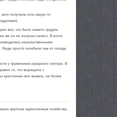
, зато получали хоть какую-то
родуктами).
ерял все, что было нажито трудом
ен же он не получал ничего. В итоге
роизводилась насильственными
. Люди просто погибали там от голода
сти у тружеников аграрного сектора. В
равно то, что выращено с
бы крестьянин мог выжить, не более
евших крупные единоличные хозяйства,