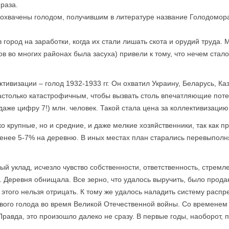
 раза.
хвачены голодом, получившим в литературе название Голодомор
 в город на заработки, когда их стали лишать скота и орудий труда.
ов во многих районах была засуха) привели к тому, что нечем стало
тивизации – голод 1932-1933 гг. Он охватил Украину, Беларусь, К
астолько катастрофичным, чтобы вызвать столь впечатляющие поте
 даже цифру 7!) млн. человек. Такой стала цена за коллективизацию
о крупные, но и средние, и даже мелкие хозяйственники, так как п
менее 5-7% на деревню. В иных местах план старались перевыполн
ый уклад, исчезло чувство собственности, ответственность, стрем
. Деревня обнищала. Все зерно, что удалось выручить, было прода
этого нельзя отрицать. К тому же удалось наладить систему расп
вого голода во время Великой Отечественной войны. Со временем
равда, это произошло далеко не сразу. В первые годы, наоборот, 