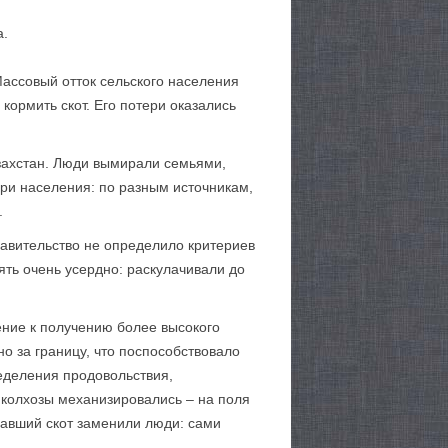
а.
 Массовый отток сельского населения
 кормить скот. Его потери оказались
азахстан. Люди вымирали семьями,
ри населения: по разным источникам,
.
равительство не определило критериев
ять очень усердно: раскулачивали до
ление к получению более высокого
но за границу, что поспособствовало
ределения продовольствия,
 колхозы механизировались – на поля
павший скот заменили люди: сами