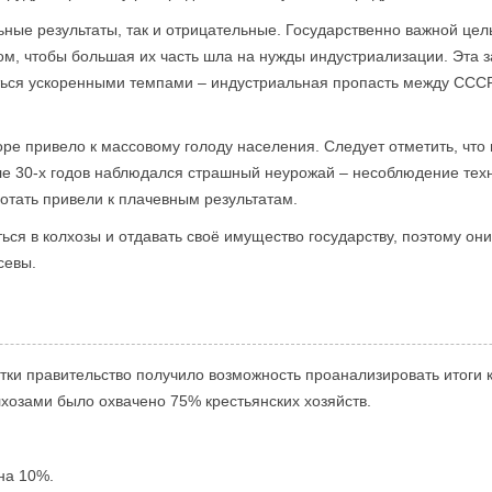
ьные результаты, так и отрицательные. Государственно важной це
м, чтобы большая их часть шла на нужды индустриализации. Эта з
ться ускоренными темпами – индустриальная пропасть между ССС
оре привело к массовому голоду населения. Следует отметить, что
е 30-х годов наблюдался страшный неурожай – несоблюдение техни
отать привели к плачевным результатам.
ься в колхозы и отдавать своё имущество государству, поэтому он
севы.
ки правительство получило возможность проанализировать итоги 
лхозами было охвачено 75% крестьянских хозяйств.
на 10%.