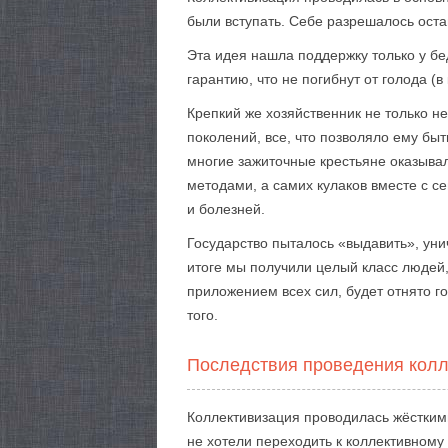
были вступать. Себе разрешалось ост
Эта идея нашла поддержку только у бед
гарантию, что не погибнут от голода (
Крепкий же хозяйственник не только не
поколений, все, что позволяло ему быт
многие зажиточные крестьяне оказыва
методами, а самих кулаков вместе с с
и болезней.
Государство пыталось «выдавить», унич
итоге мы получили целый класс людей,
приложением всех сил, будет отнято го
того.
Последствия проведения колл
Коллективизация проводилась жёстким
не хотели переходить к коллективному