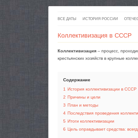
ВСЕ ДАТЫ
ИСТОРИЯ РОССИИ
ОТЕЧЕ
Коллективизация в СССР
Коллективизация
– процесс, проход
крестьянских хозяйств в крупные колл
Содержание
1
История коллективизации в СССР
2
Причины и цели
3
План и методы
4
Последствия проведения коллект
5
Итоги коллективизации
6
Цель оправдывает средства: всегд