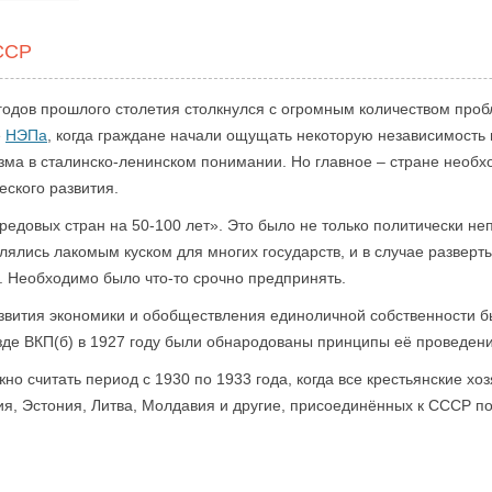
ССР
годов прошлого столетия столкнулся с огромным количеством проб
е
НЭПа
, когда граждане начали ощущать некоторую независимость 
зма в сталинско-ленинском понимании. Но главное – стране необх
еского развития.
редовых стран на 50-100 лет». Это было не только политически не
лялись лакомым куском для многих государств, и в случае развер
. Необходимо было что-то срочно предпринять.
звития экономики и обобществления единоличной собственности 
зде ВКП(б) в 1927 году были обнародованы принципы её проведени
но считать период с 1930 по 1933 года, когда все крестьянские х
твия, Эстония, Литва, Молдавия и другие, присоединённых к СССР п