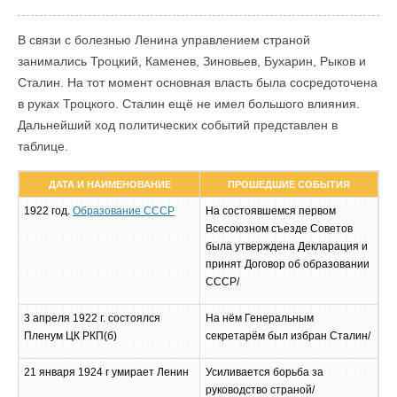
В связи с болезнью Ленина управлением страной
занимались Троцкий, Каменев, Зиновьев, Бухарин, Рыков и
Сталин. На тот момент основная власть была сосредоточена
в руках Троцкого. Сталин ещё не имел большого влияния.
Дальнейший ход политических событий представлен в
таблице.
ДАТА И НАИМЕНОВАНИЕ
ПРОШЕДШИЕ СОБЫТИЯ
1922 год.
Образование СССР
На состоявшемся первом
Всесоюзном съезде Советов
была утверждена Декларация и
принят Договор об образовании
СССР/
3 апреля 1922 г. состоялся
На нём Генеральным
Пленум ЦК РКП(б)
секретарём был избран Сталин/
21 января 1924 г умирает Ленин
Усиливается борьба за
руководство страной/