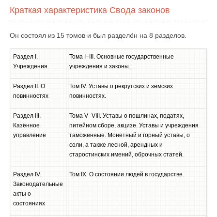
Краткая характеристика Свода законов
Он состоял из 15 томов и был разделён на 8 разделов.
Раздел I.
Тома I–III. Основные государственные
Учреждения
учреждения и законы.
Раздел II. О
Том IV. Уставы о рекрутских и земских
повинностях
повинностях.
Раздел III.
Тома V–VIII. Уставы о пошлинах, податях,
Казённое
питейном сборе, акцизе. Уставы и учреждения
управление
таможенные. Монетный и горный уставы, о
соли, а также лесной, арендных и
старостинских имений, оброчных статей.
Раздел IV.
Том IX. О состоянии людей в государстве.
Законодательные
акты о
состояниях