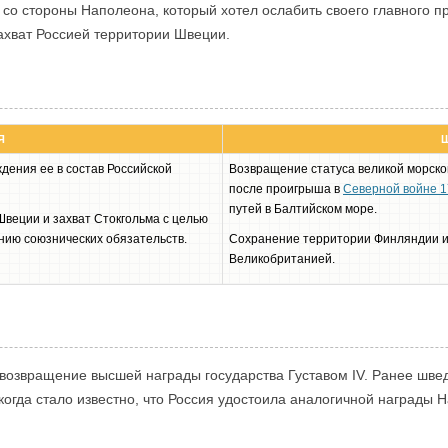
 со стороны Наполеона, который хотел ослабить своего главного п
ахват Россией территории Швеции.
Я
дения ее в состав Российской
Возвращение статуса великой морско
после проигрыша в
Северной войне 17
путей в Балтийском море.
веции и захват Стокгольма с целью
нию союзнических обязательств.
Сохранение территории Финляндии и 
Великобританией.
 возвращение высшей награды государства Густавом IV. Ранее шв
 когда стало известно, что Россия удостоила аналогичной награды 