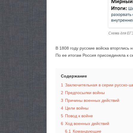
Схема для ЕГЭ
В 1808 году русские войска вторглись
По ее итогам Россия присоединяла к 
Содержание
1
Заключительная в серии русско-ш
2
Предпосылки войны
3
Причины военных действий
4
Цели войны
5
Повод к войне
6
Ход военных действий
6.1
Командующие