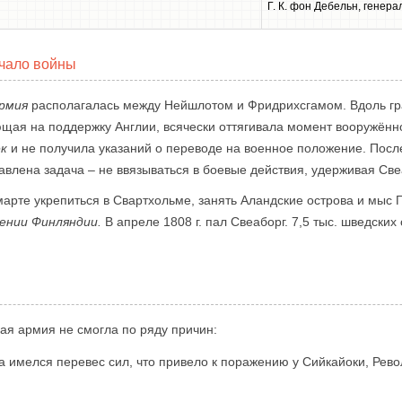
Г. К. фон Дебельн, генер
ачало войны
армия
располагалась между Нейшлотом и Фридрихсгамом. Вдоль г
ющая на поддержку Англии, всячески оттягивала момент вооружённ
ек
и не получила указаний о переводе на военное положение. Посл
влена задача – не ввязываться в боевые действия, удерживая Све
марте укрепиться в Свартхольме, занять Аландские острова и мыс Г
ении Финляндии.
В апреле 1808 г. пал Свеаборг. 7,5 тыс. шведских
кая армия не смогла по ряду причин:
 имелся перевес сил, что привело к поражению у Сийкайоки, Револ