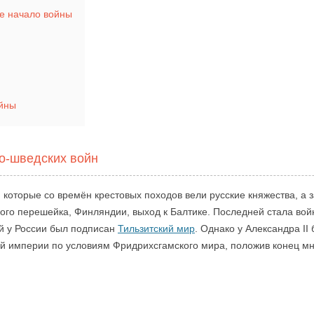
е начало войны
ойны
ко-шведских войн
, которые со времён крестовых походов вели русские княжества, а 
ого перешейка, Финляндии, выход к Балтике. Последней стала войн
й у России был подписан
Тильзитский мир
. Однако у Александра II
ой империи по условиям Фридрихсгамского мира, положив конец м