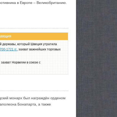
ротивника в Европе – Великобританию.
ШВЕЦИЯ
й державы, который Швеция утратила
00-1721 гг.
, захват важнейших торговых
захват Норвегии в союзе с
едский монарх был награждён орденом
Наполеона Бонапарта, а также