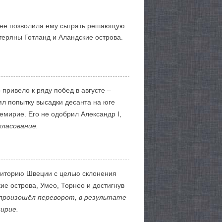
и не позволила ему сыграть решающую
теряны Готланд и Аландские острова.
 привело к ряду побед в августе –
ял попытку высадки десанта на юге
емирие. Его не одобрил Александр I,
гласование.
рриторию Швеции с целью склонения
ие острова, Умео, Торнео и достигнув
произошёл переворот, в результате
мирие.