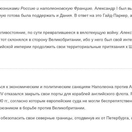
оюзниками Россию и наполеоновскую Францию.
Александр I был в
рую готова была поддержать и Дания. В ответ на это Гайд-Паркер, 
отивостояние, по сути превратившееся в вялотекущую войну.
Алекс
тот склонялся в сторону Великобритании, ибо у него был свой инт
сийской империи продолжить свои территориальные притязания к 
я к экономическим и политическим санкциям Наполеона против Ан
IV отказался закрыть свои порты для кораблей английского флота.
0 гг., согласно которым европейские суда не могли беспрепятстве
союзником в борьбе против Великобритании.
безопасить свои северные границы, отодвинув их от Петербурга, 