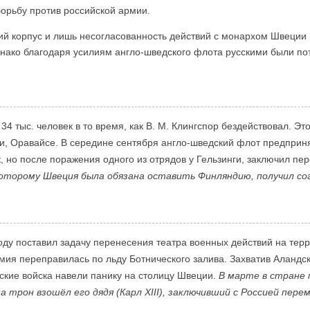
орьбу против российской армии.
кий корпус и лишь несогласованность действий с монархом Швеци
днако благодаря усилиям англо-шведского флота русскими были по
4 тыс. человек в то время, как В. М. Клингспор бездействовал. Это
и, Оравайсе. В середине сентября англо-шведский флот предприн
, но после поражения одного из отрядов у Гельзинги, заключил пер
 которому Швеция была обязана оставить Финляндию, получил со
оду поставил задачу перенесения театра военных действий на те
рмия переправилась по льду Ботнического залива. Захватив Аландск
сские войска навели панику на столицу Швеции.
В марте в стране 
а трон взошёл его дядя (Карл XIII), заключивший с Россией пере