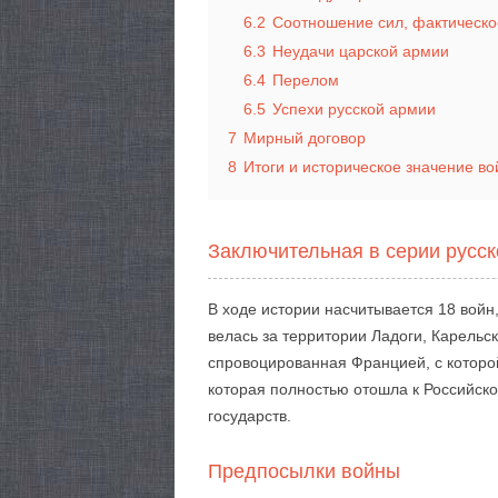
6.2
Соотношение сил, фактическо
6.3
Неудачи царской армии
6.4
Перелом
6.5
Успехи русской армии
7
Мирный договор
8
Итоги и историческое значение в
Заключительная в серии русс
В ходе истории насчитывается 18 войн
велась за территории Ладоги, Карельск
спровоцированная Францией, с которо
которая полностью отошла к Российск
государств.
Предпосылки войны