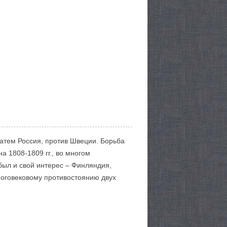
затем Россия, против Швеции. Борьба
а 1808-1809 гг., во многом
 был и свой интерес – Финляндия,
ноговековому противостоянию двух