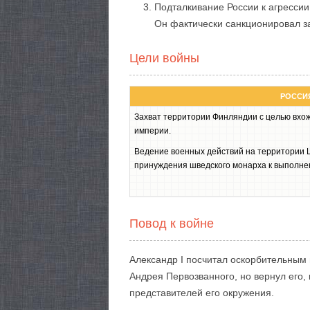
Подталкивание России к агрессии
Он фактически санкционировал з
Цели войны
РОССИ
Захват территории Финляндии с целью вхож
империи.
Ведение военных действий на территории Ш
принуждения шведского монарха к выполне
Повод к войне
Александр I посчитал оскорбительным
Андрея Первозванного, но вернул его,
представителей его окружения.