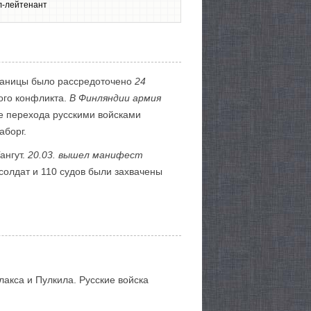
ал-лейтенант
раницы было рассредоточено
24
ого конфликта.
В Финляндии армия
е перехода русскими войсками
аборг.
ангут.
20.03. вышел манифест
 солдат и 110 судов были захвачены
акса и Пулкила. Русские войска