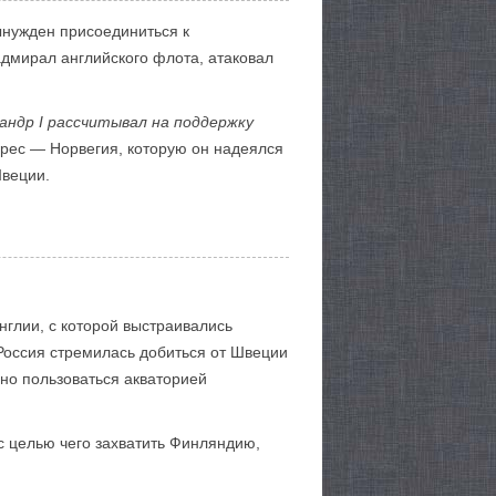
ынужден присоединиться к
адмирал английского флота, атаковал
андр I рассчитывал на поддержку
ерес — Норвегия, которую он надеялся
Швеции.
глии, с которой выстраивались
 Россия стремилась добиться от Швеции
нно пользоваться акваторией
с целью чего захватить Финляндию,