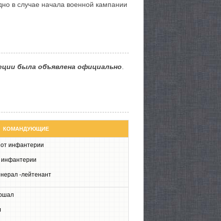
дно в случае начала военной кампании
Швеции была объявлена официально
.
КОМАНДУЮЩИЕ
л от инфантерии
от инфантерии
генерал -лейтенант
аршал
л