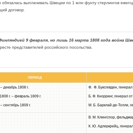
я обязалась выплачивать Швеции по 1 млн фунту стерлингов ежего
щий договор.
 Финляндией 9 февраля, но лишь 16 марта 1808 года война 
аресте представителей российского посольства.
ПЕРИОД
– декабрь 1808 г.
Ф. Ф. Буксгевден, генера
1808 г. – февраль 1809 г.
Б. Ф. Кнорринг, генерал 
– сентябрь 1809 г.
М. Б. Барклай-де-Толли, 
В. М. Клингспор, фельдм
К. Ю. Адлеркрейц, генера