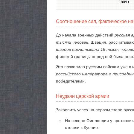
1809 г.
Соотношение сил, фактическое н
До начала военных действий
русская 
тысячи человек
. Швеция, рассчитыва
шведов насчитывала 19 тысяч челов
финской границы перед ней была поста
Это позволило русским войскам уже в 
российского императора о присоедин
победителями.
Неудачи царской армии
Закрепить успех на первом этапе русс
На севере Финляндии у противника
отошли к Куопио.