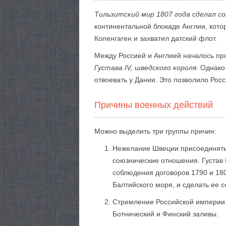
Тильзитский мир 1807 года сделал с
континентальной блокаде Англии, кото
Копенгаген и захватил датский флот.
Между Россией и Англией началось пр
Густава IV, шведского короля.
Однако 
отвоевать у Дании. Это позволило Рос
Причины военных действий
Можно выделить три группы причин:
Нежелание Швеции присоединятьс
союзнические отношения. Густав 
соблюдения договоров 1790 и 180
Балтийского моря, и сделать ее 
Стремление Российской империи о
Ботнический и Финский заливы.