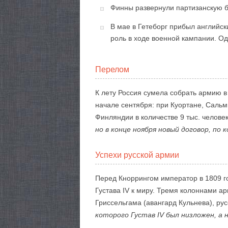
Финны развернули партизанскую б
В мае в Гетеборг прибыл английс
роль в ходе военной кампании. О
Перелом
К лету Россия сумела собрать армию в 3
начале сентября: при Куортане, Сальм
Финляндии в количестве 9 тыс. человек
но в конце ноября новый договор, по
Успехи русской армии
Перед Кноррингом император в 1809 г
Густава IV к миру. Тремя колоннами а
Гриссельгама (авангард Кульнева), ру
которого Густав IV был низложен, а н