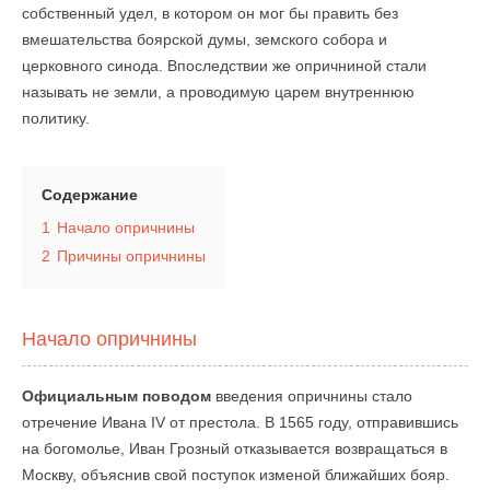
собственный удел, в котором он мог бы править без
вмешательства боярской думы, земского собора и
церковного синода. Впоследствии же опричниной стали
называть не земли, а проводимую царем внутреннюю
политику.
Содержание
1
Начало опричнины
2
Причины опричнины
Начало опричнины
Официальным поводом
введения опричнины стало
отречение Ивана IV от престола. В 1565 году, отправившись
на богомолье, Иван Грозный отказывается возвращаться в
Москву, объяснив свой поступок изменой ближайших бояр.