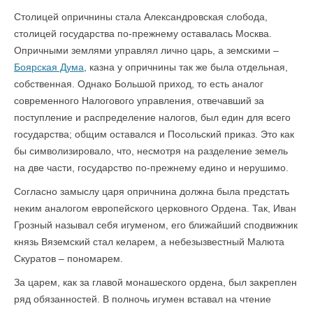
Столицей опричнины стала Александровская слобода,
столицей государства по-прежнему оставалась Москва.
Опричными землями управлял лично царь, а земскими –
Боярская Дума
, казна у опричнины так же была отдельная,
собственная. Однако Большой приход, то есть аналог
современного Налогового управления, отвечавший за
поступление и распределение налогов, был един для всего
государства; общим оставался и Посольский приказ. Это как
бы символизировало, что, несмотря на разделение земель
на две части, государство по-прежнему едино и нерушимо.
Согласно замыслу царя опричнина должна была предстать
неким аналогом европейского церковного Ордена. Так, Иван
Грозный называл себя игуменом, его ближайший сподвижник
князь Вяземский стал келарем, а небезызвестный Малюта
Скуратов – пономарем.
За царем, как за главой монашеского ордена, был закреплен
ряд обязанностей. В полночь игумен вставал на чтение