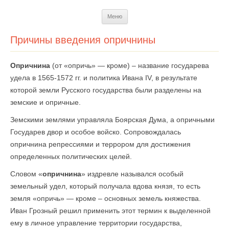
Перейти
Меню
к
содержимому
Причины введения опричнины
Опричнина
(от «опричь» — кроме) – название государева
удела в 1565-1572 гг. и политика Ивана IV, в результате
которой земли Русского государства были разделены на
земские и опричные.
Земскими землями управляла Боярская Дума, а опричными
Государев двор и особое войско. Сопровождалась
опричнина репрессиями и террором для достижения
определенных политических целей.
Словом «
опричнина
» издревле назывался особый
земельный удел, который получала вдова князя, то есть
земля «опричь» — кроме – основных земель княжества.
Иван Грозный решил применить этот термин к выделенной
ему в личное управление территории государства,