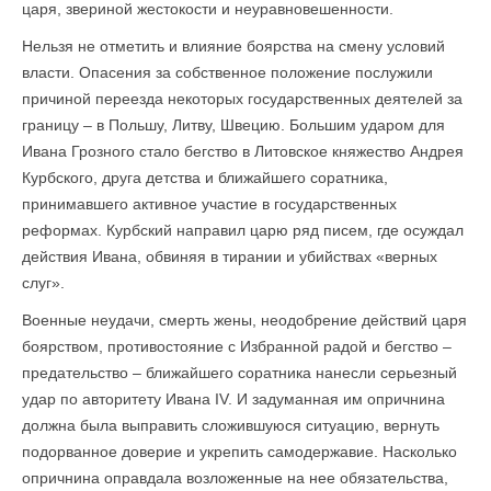
царя, звериной жестокости и неуравновешенности.
Нельзя не отметить и влияние боярства на смену условий
власти. Опасения за собственное положение послужили
причиной переезда некоторых государственных деятелей за
границу – в Польшу, Литву, Швецию. Большим ударом для
Ивана Грозного стало бегство в Литовское княжество Андрея
Курбского, друга детства и ближайшего соратника,
принимавшего активное участие в государственных
реформах. Курбский направил царю ряд писем, где осуждал
действия Ивана, обвиняя в тирании и убийствах «верных
слуг».
Военные неудачи, смерть жены, неодобрение действий царя
боярством, противостояние с Избранной радой и бегство –
предательство – ближайшего соратника нанесли серьезный
удар по авторитету Ивана IV. И задуманная им опричнина
должна была выправить сложившуюся ситуацию, вернуть
подорванное доверие и укрепить самодержавие. Насколько
опричнина оправдала возложенные на нее обязательства,