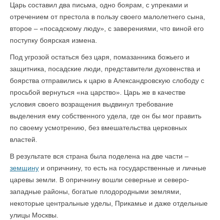
Царь составил два письма, одно боярам, с упреками и
отречением от престола в пользу своего малолетнего сына,
второе – «посадскому люду», с заверениями, что виной его
поступку боярская измена.
Под угрозой остаться без царя, помазанника божьего и
защитника, посадские люди, представители духовенства и
боярства отправились к царю в Александровскую слободу с
просьбой вернуться «на царство». Царь же в качестве
условия своего возращения выдвинул требование
выделения ему собственного удела, где он бы мог править
по своему усмотрению, без вмешательства церковных
властей.
В результате вся страна была поделена на две части –
земщину
и опричнину, то есть на государственные и личные
царевы земли. В опричнину вошли северные и северо-
западные районы, богатые плодородными землями,
некоторые центральные уделы, Прикамье и даже отдельные
улицы Москвы.