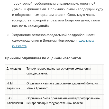
территорией, собственным управлением, опричной
Думой, и финансами. Опричники были неподсудны суду
и общественным органам власти. Остальную часть
государства, которой управляла Боярская дума, стали
называть «
земщиной
».
Устранение остатков феодальной раздробленности:
самоуправления в Великом Новгороде и
удельных
княжеств
.
Причины опричнины по оценкам историков
Д. Альшиц
Только террор является условием сохранения
самодержавия.
Н. М.
Опричнина явилась следствием душевной болезни
Карамзин
Ивана Грозного.
В.О.
Опричнина была проявлением гипертрофированной
Ключевский
централизации государственной власти.