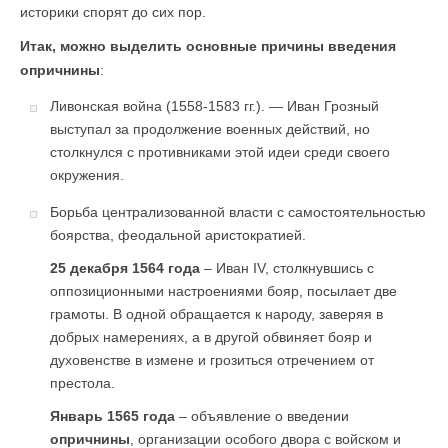
историки спорят до сих пор.
Итак, можно выделить основные причины введения
опричнины
:
Ливонская война (1558-1583 гг.). — Иван Грозный
выступал за продолжение военных действий, но
столкнулся с противниками этой идеи среди своего
окружения.
Борьба централизованной власти с самостоятельностью
боярства, феодальной аристократией.
25 декабря 1564 года
– Иван IV, столкнувшись с
оппозиционными настроениями бояр, посылает две
грамоты. В одной обращается к народу, заверяя в
добрых намерениях, а в другой обвиняет бояр и
духовенстве в измене и грозиться отречением от
престола.
Январь 1565 года
– объявление о введении
опричнины
, организации особого двора с войском и