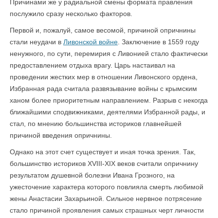
Причинами же у радиальной смены формата правления
послужило сразу несколько факторов.
Первой и, пожалуй, самое весомой, причиной опричнины
стали неудачи в
Ливонской войне
. Заключение в 1559 году
ненужного, по сути, перемирия с Ливонией стало фактически
предоставлением отдыха врагу. Царь настаивал на
проведении жестких мер в отношении Ливонского ордена,
Избранная рада считала развязывание войны с крымским
ханом более приоритетным направлением. Разрыв с некогда
ближайшими сподвижниками, деятелями Избранной рады, и
стал, по мнению большинства историков главнейшей
причиной введения опричнины.
Однако на этот счет существует и иная точка зрения. Так,
большинство историков XVIII-XIX веков считали опричнину
результатом душевной болезни Ивана Грозного, на
ужесточение характера которого повлияла смерть любимой
жены Анастасии Захарьиной. Сильное нервное потрясение
стало причиной проявления самых страшных черт личности