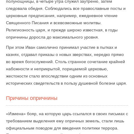
полунощницы, в четыре утра служил заутреню, затем
следовала обедня. Соблюдались все православные посты и
церковные предписания, например, ежедневное чтение
Священного Писания и всевозможные молитвы.
Религиозность царя, и прежде широко известная, в годы
опричнины доросла до максимального уровня.
При этом Иван самолично принимал участие в пытках и
казнях, отдавал приказы о новых зверствах, нередко прямо
во время богослужений. Столь странное сочетание крайней
набожности и неприкрытой, порицаемой церковью,
жестокости стало впоследствии одним из основных
исторических свидетельств в пользу душевной болезни царя.
Причины опричнины
«Измена» бояр, на которую царь ссылался в своих письмах с
требованием выделения ему опричных земель, стали лишь
официальным поводом для введения политики террора.