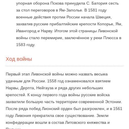
упорная оборона Пскова принудила С. Батория сесть
за стол переговоров в Ям-Заполье. В 1581 году
военные действия протии России начала Швеция,
захватив русские прибалтийские крепости Копорье, Ям,
Ивангород и Нарву. Итогом этой страницы Ливонской
войны стало перемирие, заключённое у реки Плюсса в
1583 году.
Ход войны
Первый этап Ливонской войны можно назвать весьма
удачным для России. 1558 год ознаменовался взятием
Нарвы, Дерпта, Нейгауза и ряда других небольших
крепостей. К концу первого года войны русские войска
захватили большую часть территории современной Эстонии.
После ряда побед Лионский орден был разгромлен, и в 1561
году Ливония прекратила свое существование. Земли
конфедерации вошли в состав Литовского княжества и