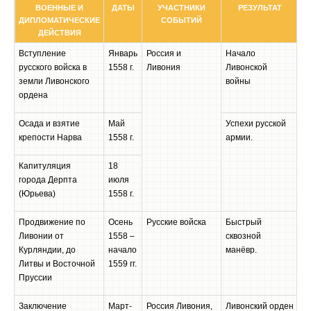
ВОЕННЫЕ И
ДАТЫ
УЧАСТНИКИ
РЕЗУЛЬТАТ
ДИПЛОМАТИЧЕСКИЕ
СОБЫТИЙ
ДЕЙСТВИЯ
Вступление
Январь
Россия и
Начало
русского войска в
1558 г.
Ливония
Ливонской
земли Ливонского
войны
ордена
Осада и взятие
Май
Успехи русской
крепости Нарва
1558 г.
армии.
Капитуляция
18
города Дерпта
июля
(Юрьева)
1558 г.
Продвижение по
Осень
Русские войска
Быстрый
Ливонии от
1558 –
сквозной
Курляндии, до
начало
манёвр.
Литвы и Восточной
1559 гг.
Пруссии
Заключение
Март-
Россия Ливония,
Ливонский орден