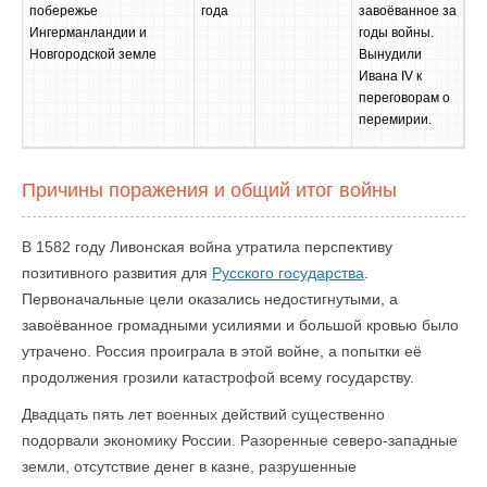
побережье
года
завоёванное за
Ингерманландии и
годы войны.
Новгородской земле
Вынудили
Ивана IV к
переговорам о
перемирии.
Причины поражения и общий итог войны
В 1582 году Ливонская война утратила перспективу
позитивного развития для
Русского государства
.
Первоначальные цели оказались недостигнутыми, а
завоёванное громадными усилиями и большой кровью было
утрачено. Россия проиграла в этой войне, а попытки её
продолжения грозили катастрофой всему государству.
Двадцать пять лет военных действий существенно
подорвали экономику России. Разоренные северо-западные
земли, отсутствие денег в казне, разрушенные