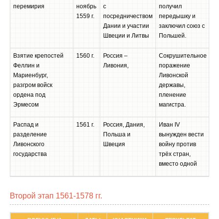
перемирия
ноябрь
с
получил
1559 г.
посредничеством
передышку и
Дании и участии
заключил союз с
Швеции и Литвы
Польшей.
Взятие крепостей
1560 г.
Россия –
Сокрушительное
Феллин и
Ливония,
поражение
Мариенбург,
Ливонской
разгром войск
державы,
ордена под
пленение
Эрмесом
магистра.
Распад и
1561 г.
Россия, Дания,
Иван IV
разделение
Польша и
вынужден вести
Ливонского
Швеция
войну против
государства
трёх стран,
вместо одной
Второй этап 1561-1578 гг.