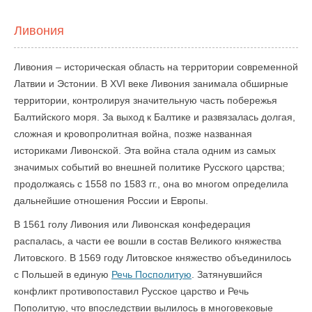
Ливония
Ливония – историческая область на территории современной
Латвии и Эстонии. В XVI веке Ливония занимала обширные
территории, контролируя значительную часть побережья
Балтийского моря. За выход к Балтике и развязалась долгая,
сложная и кровопролитная война, позже названная
историками Ливонской. Эта война стала одним из самых
значимых событий во внешней политике Русского царства;
продолжаясь с 1558 по 1583 гг., она во многом определила
дальнейшие отношения России и Европы.
В 1561 голу Ливония или Ливонская конфедерация
распалась, а части ее вошли в состав Великого княжества
Литовского. В 1569 году Литовское княжество объединилось
с Польшей в единую
Речь Посполитую
. Затянувшийся
конфликт противопоставил Русское царство и Речь
Пополитую, что впоследствии вылилось в многовековые