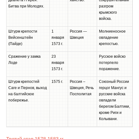
Девлета I Гирея.
ханство.
сокрушительный
Битва при Молодях.
разгром
крымского
войска.
Штурм крепости
1
Россия —
Молниеносное
Вейсенштейн
января
Швеция
овладение
(Пайде)
1573 г.
крепостью.
Сражение у замка
23
Русское войско
Лоде
января
потерпело
1573 г.
поражение.
Штурм крепостей
1575 г.
Россия –
Союзный России
Саге и Пернов, выход
Швеция, Речь
герцог Мангус и
на балтийское
Посполитая
русские войска
побережье.
овладели
берегом Балтики,
кроме Риги и
Колывани.