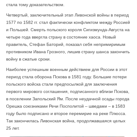
стала тому доказательством.
Четвертый, заключительный этап Ливонской войны в период
1577 по 1582 гг. стал фактически конфликтом между Россией
и Польшей. Смерть польского короля Сигизмунда-Августа на
четыре года ввергла страну в состояние хаоса. Новый
правитель, Стефан Баторий, показал себя непримиримым
противником Ивана Грозного, лишив страну шанса закончить
войну в сжатые сроки.
Наиболее успешным военным действием для России в этот
период стала оборона Пскова в 1581 году. Большие потери
польского войска стали предпосылкой для заключения
первого мирового соглашения, подписанного вблизи Пскова,
в поселении Запольский Ям. После неудачной осады города
Орешка союзниками Речи Посполитой – шведами – в 1583
году было подписано и второе перемирие на реке Плюсса.
Так закончилась Ливонская война, продолжавшаяся целых
25 лет.