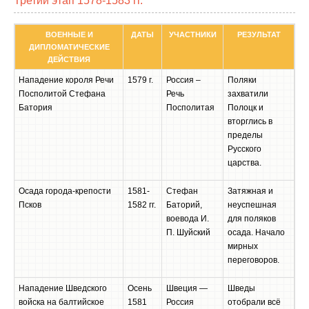
Третий этап 1578-1583 гг.
ВОЕННЫЕ И
ДАТЫ
УЧАСТНИКИ
РЕЗУЛЬТАТ
ДИПЛОМАТИЧЕСКИЕ
ДЕЙСТВИЯ
Нападение короля Речи
1579 г.
Россия –
Поляки
Посполитой Стефана
Речь
захватили
Батория
Посполитая
Полоцк и
вторглись в
пределы
Русского
царства.
Осада города-крепости
1581-
Стефан
Затяжная и
Псков
1582 гг.
Баторий,
неуспешная
воевода И.
для поляков
П. Шуйский
осада. Начало
мирных
переговоров.
Нападение Шведского
Осень
Швеция —
Шведы
войска на балтийское
1581
Россия
отобрали всё