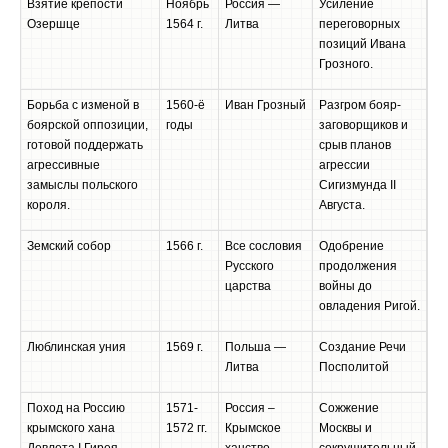
Взятие крепости
Ноябрь
Россия —
Усиление
Озершце
1564 г.
Литва
переговорных
позиций Ивана
Грозного.
Борьба с изменой в
1560-ё
Иван Грозный
Разгром бояр-
боярской оппозиции,
годы
заговорщиков и
готовой поддержать
срыв планов
агрессивные
агрессии
замыслы польского
Сигизмунда II
короля.
Августа.
Земский собор
1566 г.
Все сословия
Одобрение
Русского
продолжения
царства
войны до
овладения Ригой.
Люблинская уния
1569 г.
Польша —
Создание Речи
Литва
Посполитой
Поход на Россию
1571-
Россия –
Сожжение
крымского хана
1572 гг.
Крымское
Москвы и