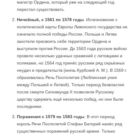
магистр Ордена, который уже на следующий год
перестал существовать.
Ничейный, с 1561 по 1578 годы
. Исчезновение с
политической карты Европы Ливонского государства не
означало полной победы России. Польша и Литва
захотели присвоить себе территории Ордена и
выступили против России. До 1563 года русское войско
провело несколько удачных сражений с литовцами и
поляками, но 1564 год принёс русским ряд серьёзных
неудач и предательств (князь Курбский А. М.). В 1569 г.
образовалась Речь Посполитая (Люблинская уния
между Польшей и Литвой). Только период безвластия
после смерти Сигизмунда II позволили Русскому
царству одержать ещё несколько побед, но они были
последними.
Поражения с 1579 по 1583 годы
. В этот период
король Речи Посполитой Стефан Баторий нанёс ряд
существенных поражений русской армии. Только