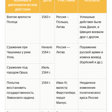
ВОЕННЫЕ И
ДАТЫ
УЧАСТНИКИ
РЕЗУЛЬТАТ
ДИПЛОМАТИЧЕСКИЕ
ДЕЙСТВИЯ
Взятие крепости
1563 г.
Россия –
Успешные
Полоцк
Польша,
действия были
Литва
пока Дания, и
Швеция воевали
друг с другом.
Сражении при
Начало
Россия —
Поражение
Чашниках у реки
1564 г.
Литва
русской армии и
Улла.
измена воевод
(Курбский и др.).
Сражение под
Июль
городом Орша.
1564 г.
Попытка
1564 г.
Иван IV,
Неудачное
восстановить
магистр
изменение
государственность
Фюрстенберг,
политического
Ливонского ордена.
герцог
курса России.
Магнус.