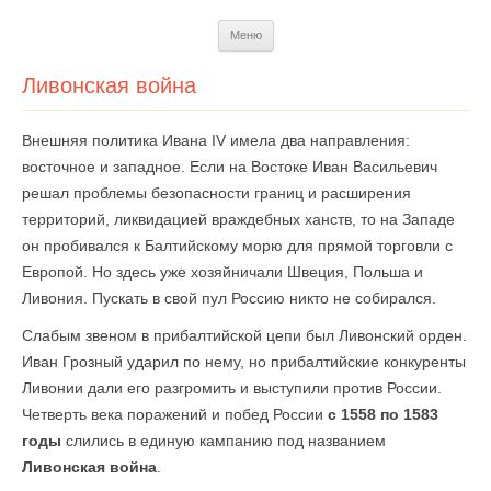
Перейти
Меню
к
содержимому
Ливонская война
Внешняя политика Ивана IV имела два направления:
восточное и западное. Если на Востоке Иван Васильевич
решал проблемы безопасности границ и расширения
территорий, ликвидацией враждебных ханств, то на Западе
он пробивался к Балтийскому морю для прямой торговли с
Европой. Но здесь уже хозяйничали Швеция, Польша и
Ливония. Пускать в свой пул Россию никто не собирался.
Слабым звеном в прибалтийской цепи был Ливонский орден.
Иван Грозный ударил по нему, но прибалтийские конкуренты
Ливонии дали его разгромить и выступили против России.
Четверть века поражений и побед России
с 1558 по 1583
годы
слились в единую кампанию под названием
Ливонская война
.