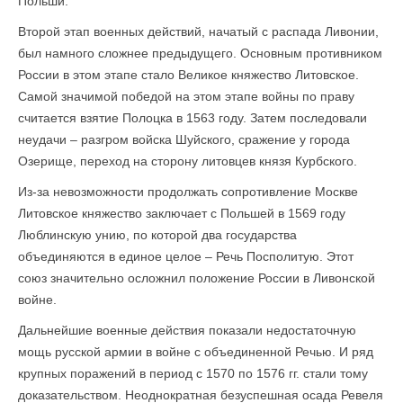
Польши.
Второй этап военных действий, начатый с распада Ливонии,
был намного сложнее предыдущего. Основным противником
России в этом этапе стало Великое княжество Литовское.
Самой значимой победой на этом этапе войны по праву
считается взятие Полоцка в 1563 году. Затем последовали
неудачи – разгром войска Шуйского, сражение у города
Озерище, переход на сторону литовцев князя Курбского.
Из-за невозможности продолжать сопротивление Москве
Литовское княжество заключает с Польшей в 1569 году
Люблинскую унию, по которой два государства
объединяются в единое целое – Речь Посполитую. Этот
союз значительно осложнил положение России в Ливонской
войне.
Дальнейшие военные действия показали недостаточную
мощь русской армии в войне с объединенной Речью. И ряд
крупных поражений в период с 1570 по 1576 гг. стали тому
доказательством. Неоднократная безуспешная осада Ревеля